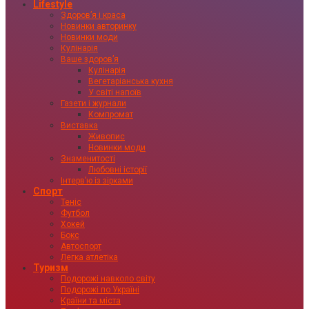
Lifestyle
Здоровʼя і краса
Новинки авторинку
Новинки моди
Кулінарія
Ваше здоровʼя
Кулінарія
Вегетаріанська кухня
У світі напоїв
Газети і журнали
Компромат
Виставка
Живопис
Новинки моди
Знаменитості
Любовні історії
Інтервʼю із зірками
Спорт
Теніс
Футбол
Хокей
Бокс
Автоспорт
Легка атлетіка
Туризм
Подорожі навколо світу
Подорожі по Україні
Країни та міста