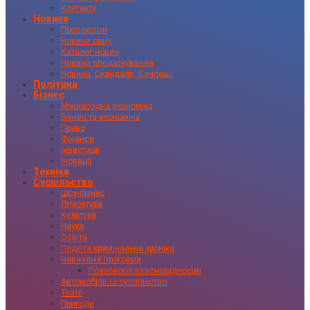
Контакти
Новини
Прес-релізи
Новини світу
Каталог новин
Новини оподаткування
Новини, Скандали, Сенсації
Політика
Бізнес
Міжнародна економіка
Бізнес та економіка
Право
Фінанси
Інвестиції
Іновації
Техніка
Суспільство
Шоу-бізнес
Література
Культура
Наука
Освіта
Події та кримінальна хроніка
Навчальні програми
Психологія взаємовідносин
Автомобіль та суспільство
Театр
Пригоди