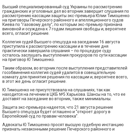
Высший специализированный суд Украины по рассмотрению
гражданских и уголовных дел во вторник завершит слушания по
рассмотрению кассации защиты экс-премьера Юлии Тимошенко
на приговоры Печерского районного и апелляционного судов
Киева по “газовому делу”, по которым экс-премьер признана
виновной и осуждена к 7 годам лишения свободы и, вероятнее
всего, огласит решение.
Коллегия судей Высшего спецсуда на заседании 16 августа
приступила к рассмотрению кассации и в течение дня
практически завершила слушания – по процедуре суду
осталось заслушать выступления прокуроров по сути кассации
на приговор Ю.Тимошенко.
Таким образом, во вторник после выступления представителей
гособвинения коллегия судей удалится в совещательную
комнату для принятия решения по кассации и, вероятнее всего,
в этот же день огласит решение.
Ю.Тимошенко не присутствовала на слушаниях, так как
находится на лечении в ЦКБ №5 Харькова. Шансы на то, что ее
доставят на заседание во вторник, также минимальны.
Защита экс-премьера надеется, что 21 августа решение
Высшего спецсуда будет оглашено и “откроет дорогу в
Европейский суд по правам человека”.
Адвокаты Ю.Тимошенко просят высшую судебную инстанцию
признать незаконными решение Печерского районного и