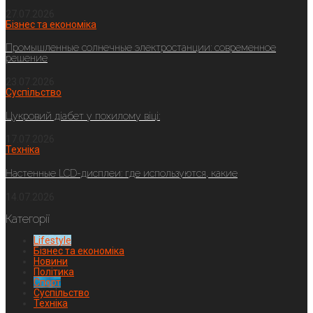
27.07.2026
Бізнес та економіка
Промышленные солнечные электростанции: современное
решение
23.07.2026
Суспільство
Цукровий діабет у похилому віці:
17.07.2026
Техніка
Настенные LCD-дисплеи: где используются, какие
14.07.2026
Категорії
Lifestyle
Бізнес та економіка
Новини
Політика
Спорт
Суспільство
Техніка