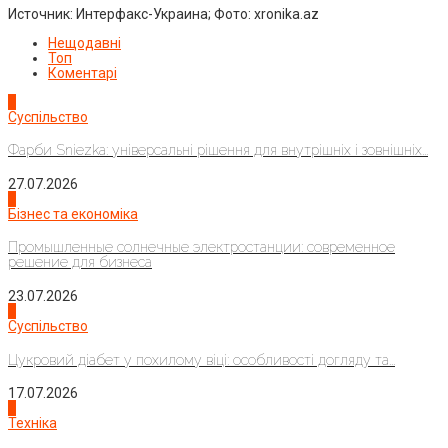
Источник: Интерфакс-Украина; Фото: xronika.az
Нещодавні
Топ
Коментарі
1
Суспільство
Фарби Sniezka: універсальні рішення для внутрішніх і зовнішніх...
27.07.2026
2
Бізнес та економіка
Промышленные солнечные электростанции: современное
решение для бизнеса
23.07.2026
3
Суспільство
Цукровий діабет у похилому віці: особливості догляду та...
17.07.2026
4
Техніка