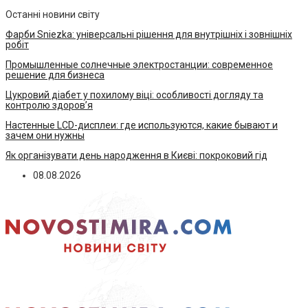
Останні новини світу
Фарби Sniezka: універсальні рішення для внутрішніх і зовнішніх
робіт
Промышленные солнечные электростанции: современное
решение для бизнеса
Цукровий діабет у похилому віці: особливості догляду та
контролю здоров’я
Настенные LCD-дисплеи: где используются, какие бывают и
зачем они нужны
Як організувати день народження в Києві: покроковий гід
08.08.2026