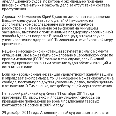
апелляционного судов, по которым экс-премьер признана
виновной, отменить их и закрыть дело за отсутствием состава
преступления.
Адвокат Ю.Тимошенко Юрий Сухов не исключает направления
Высшим спецсудом “газового дела” Ю.Тимошенко на
дополнительное расследование или новое судебное
рассмотрение. Такое мнение он высказал на минувшем
заседании, выступая с пояснениями в поддержку кассационной
жалобы.Адвокат попросил Высший спецсуд в таком случае
учесть состояние здоровья Ю.Тимошенко и не избирать ей меру
пресечения.
Решение кассационной инстанции вступает в силу с момента
оглашения. Оно может быть обжаловано в Европейском суде по
правам человека (ЕСПЧ) только в том случае, если Высший
спецсуд признает законным решение судов обеих инстанций и
оставит их в силе.
Если же кассационная инстанция удовлетворит жалобу защиты
и оправдает экс-премьера, то Ю.Тимошенко может оказаться на
свободе, поскольку по другим уголовным делам, возбужденным
в отношении Ю.Тимошенко, нет действующей меры пресечения.
Печерский районный суд Киева 11 октября 2011 года
приговорил Ю.Тимошенко к 7 годам лишения свободы за
превышение полномочий во время подписания газовых
контрактов с Россией в 2009-м году.
29 декабря 2011 года Апелляционный суд оставил в силе этот