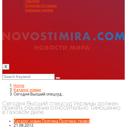
Пам’ятки
Подорожі та туризм
Найкращі курорти
X
Home
Каталог новин
Сегодня Высший спецсуд…
Сегодня Высший спецсуд Украины должен
принять решение относительно Тимошенко
в газовом деле
Каталог новин
Політика
Політика і право
21.08.2012