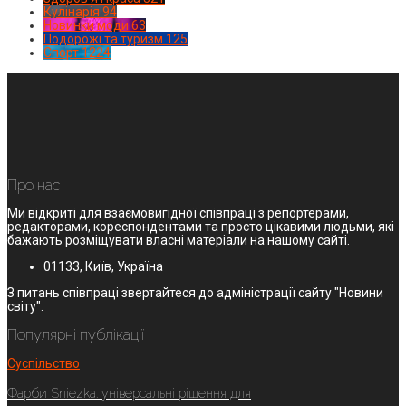
Кулінарія
94
Новинки моди
63
Подорожі та туризм
125
Спорт
1224
Про нас
Ми відкриті для взаємовигідної співпраці з репортерами,
редакторами, кореспондентами та просто цікавими людьми, які
бажають розміщувати власні матеріали на нашому сайті.
01133, Київ, Україна
З питань співпраці звертайтеся до адміністрації сайту "Новини
світу".
Популярні публікації
Суспільство
Фарби Sniezka: універсальні рішення для