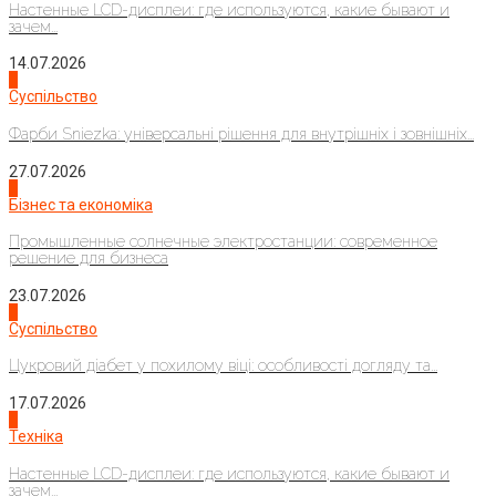
Настенные LCD-дисплеи: где используются, какие бывают и
зачем...
14.07.2026
1
Суспільство
Фарби Sniezka: універсальні рішення для внутрішніх і зовнішніх...
27.07.2026
2
Бізнес та економіка
Промышленные солнечные электростанции: современное
решение для бизнеса
23.07.2026
3
Суспільство
Цукровий діабет у похилому віці: особливості догляду та...
17.07.2026
4
Техніка
Настенные LCD-дисплеи: где используются, какие бывают и
зачем...