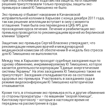
приговор, отклонив все ходатайства защиты; на оглашении
решения присутствовали только прокуроры, защиты экс-
премьера и самой Ю.Тимошенко не было.
Экс-премьер отбывает наказание в Качановской
исправительной колонии в Харькове с конца декабря 2011 года,
так как решение апелляции вступает в силу с момента
оглашения. 9 мая была она переведена в ЦКБ №5 для
прохождения курса лечения. Лечение и реабилитация экс-
премьера проводится по рекомендациям врачей из берлинской
клиники “Шарите”.
Защитник экс-премьера Сергей Власенко утверждает, что
рекомендации немецких врачей и международной
медицинской комиссии об обеспечении 8-и недель без стресса
для Ю.Тимошенко не выполняются.
Между тем, в Харькове проходят судебные заседания еще по
одному обвинению, инкриминируемому Ю.Тимошенко, которое
касается деятельности корпорации “Единые энергетические
системы Украины”. На этих заседаниях Ю.Тимошенко также не
присутствует. Заседания откладываются из-за состояния
здоровья экс-премьера. Участвовать в заседаниях суда в
режиме видеоконференции Ю.Тимошенко категорически
отказывается.
Кроме того, в отношении экс-премьера есть и другие обвинения
со стороны прокуратуры – по машинам “скорой помощи”,
Киотскому протоколу – которые в настоящее время не
переданы на рассмотрение в суды.