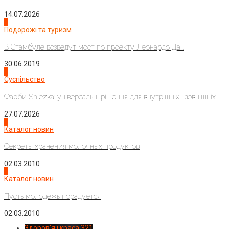
14.07.2026
1
Подорожі та туризм
В Стамбуле возведут мост по проекту Леонардо Да...
30.06.2019
2
Суспільство
Фарби Sniezka: універсальні рішення для внутрішніх і зовнішніх...
27.07.2026
3
Каталог новин
Секреты хранения молочных продуктов
02.03.2010
4
Каталог новин
Пусть молодежь порадуется
02.03.2010
Здоров'я і краса
321