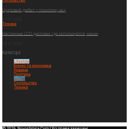
Суспільство
Цукровий діабет у похилому віці:
17.07.2026
Техніка
Настенные LCD-дисплеи: где используются, какие
14.07.2026
Категорії
Lifestyle
Бізнес та економіка
Новини
Політика
Спорт
Суспільство
Техніка
© 2026, Novostimira.Com | Усі права захищені