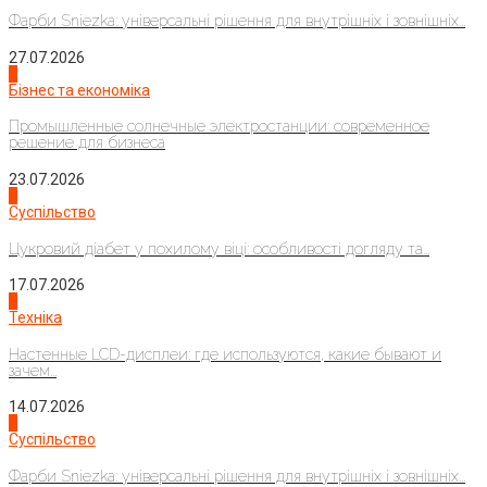
Фарби Sniezka: універсальні рішення для внутрішніх і зовнішніх...
27.07.2026
2
Бізнес та економіка
Промышленные солнечные электростанции: современное
решение для бизнеса
23.07.2026
3
Суспільство
Цукровий діабет у похилому віці: особливості догляду та...
17.07.2026
4
Техніка
Настенные LCD-дисплеи: где используются, какие бывают и
зачем...
14.07.2026
1
Суспільство
Фарби Sniezka: універсальні рішення для внутрішніх і зовнішніх...