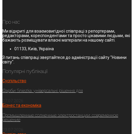
Про нас
Ми відкриті для взаємовигідної співпраці з репортерами,
редакторами, кореспондентами та просто цікавими людьми, які
бажають розміщувати власні матеріали на нашому сайті.
01133, Київ, Україна
З питань співпраці звертайтеся до адміністрації сайту "Новини
світу".
Популярні публікації
Суспільство
Фарби Sniezka: універсальні рішення для
27.07.2026
Бізнес та економіка
Промышленные солнечные электростанции: современное
решение
23.07.2026