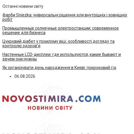
Останні новини світу
Фарби Sniezka: універсальні рішення для внутрішніх і зовнішніх
робіт
Промышленные солнечные электростанции: современное
решение для бизнеса
Цукровий діабет у похилому віці: особливості догляду та
контролю здоров’я
Настенные LCD-дисплеи: где используются, какие бывают и
зачем они нужны
Як організувати день народження в Києві: покроковий гід
06.08.2026