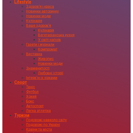
Lifestyle
Здоровʼя і краса
Новинки авторинку
Новинки моди
Кулінарія
Ваше здоровʼя
Кулінарія
Вегетаріанська кухня
У світі напоїв
Газети і журнали
Компромат
Виставка
Живопис
Новинки моди
Знаменитості
Любовні історії
Інтервʼю із зірками
Спорт
Теніс
Футбол
Хокей
Бокс
Автоспорт
Легка атлетіка
Туризм
Подорожі навколо світу
Подорожі по Україні
Країни та міста