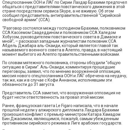
Спецпосланник ООН и ЛАГ по Сирии Лахдар Брахими предпочел
общаться с представителями повстанческого движения в этой
стране посредством сервиса Skype, а не вживую. Об этом
сообщил представитель антиправительственной “Сирийской
свободной армии” (ССА).
“Разговор состоялся между господином Брахими, полковником
ССА Кассемом Саадеддином и полковником ССА Халедом
Хобусом, руководителем повстанческого совета в Дамаске и
мной”, – рассказал западным журналистам полковник ССА
Абдель Джабара аль-Окаиди, который является главой так
называемого военного совета в Алеппо, правда, в настоящий
момент выбитого из Алеппо правительственными войсками.
По словам мятежного полковника, стороны обсудили “общую
ситуацию в Сирии”. Аль-Окаиди, комментируя прошедшие
переговоры, заявил, что по мнению вооруженной оппозиции,
миссия нового спецпосланника ООН и ЛАГ обречена на неудачу,
так же, как и в случае с Кофи Аннаном, исполнявшим эти
обязанности до 31 августа.
Представитель ССА заметил, что вооруженная оппозиция не
будет нести ответственность за провал этой миссии.
Ранее, французская газета Le Figaro написала, что в начале
прошлой недели у алжирского дипломата Лахдара Брахими
произошел конфликт с премьер-министром Катара Хамадом
Бин Джасимом, являющимся, пожалуй, самым убежденным
противником сирийского режима в Лиге арабских государств.