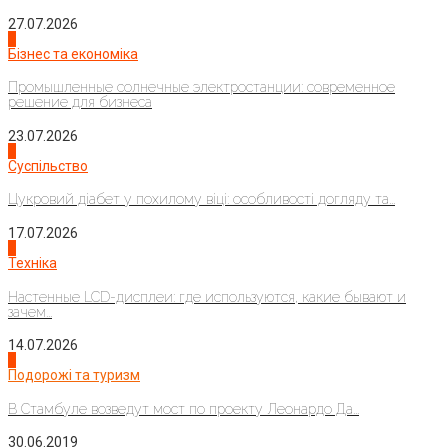
27.07.2026
2
Бізнес та економіка
Промышленные солнечные электростанции: современное
решение для бизнеса
23.07.2026
3
Суспільство
Цукровий діабет у похилому віці: особливості догляду та...
17.07.2026
4
Техніка
Настенные LCD-дисплеи: где используются, какие бывают и
зачем...
14.07.2026
1
Подорожі та туризм
В Стамбуле возведут мост по проекту Леонардо Да...
30.06.2019