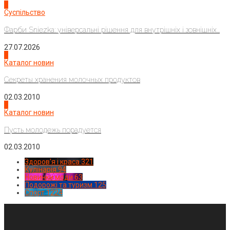
2
Суспільство
Фарби Sniezka: універсальні рішення для внутрішніх і зовнішніх...
27.07.2026
3
Каталог новин
Секреты хранения молочных продуктов
02.03.2010
4
Каталог новин
Пусть молодежь порадуется
02.03.2010
Здоров'я і краса
321
Кулінарія
94
Новинки моди
63
Подорожі та туризм
125
Спорт
1224