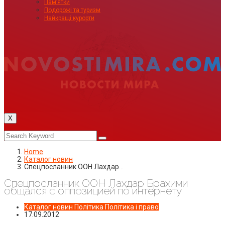
Пам’ятки
Подорожі та туризм
Найкращі курорти
X
Home
Каталог новин
Спецпосланник ООН Лахдар…
Спецпосланник ООН Лахдар Брахими
общался с оппозицией по интернету
Каталог новин
Політика
Політика і право
17.09.2012