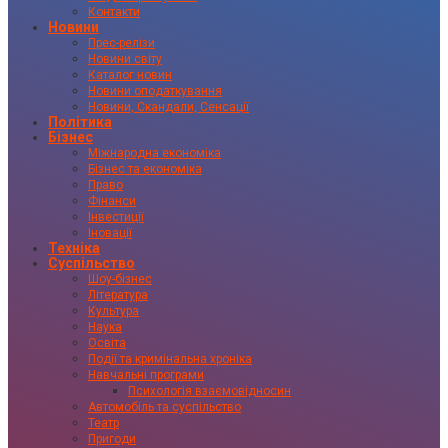
Контакти
Новини
Прес-релізи
Новини світу
Каталог новин
Новини оподаткування
Новини, Скандали, Сенсації
Політика
Бізнес
Міжнародна економіка
Бізнес та економіка
Право
Фінанси
Інвестиції
Іновації
Техніка
Суспільство
Шоу-бізнес
Література
Культура
Наука
Освіта
Події та кримінальна хроніка
Навчальні програми
Психологія взаємовідносин
Автомобіль та суспільство
Театр
Пригоди