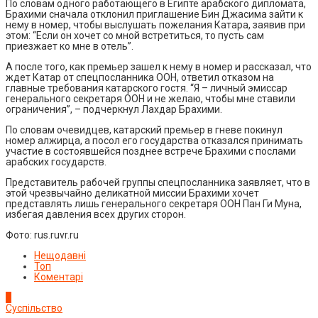
По словам одного работающего в Египте арабского дипломата,
Брахими сначала отклонил приглашение Бин Джасима зайти к
нему в номер, чтобы выслушать пожелания Катара, заявив при
этом: “Если он хочет со мной встретиться, то пусть сам
приезжает ко мне в отель”.
А после того, как премьер зашел к нему в номер и рассказал, что
ждет Катар от спецпосланника ООН, ответил отказом на
главные требования катарского гостя. “Я – личный эмиссар
генерального секретаря ООН и не желаю, чтобы мне ставили
ограничения”, – подчеркнул Лахдар Брахими.
По словам очевидцев, катарский премьер в гневе покинул
номер алжирца, а посол его государства отказался принимать
участие в состоявшейся позднее встрече Брахими с послами
арабских государств.
Представитель рабочей группы спецпосланника заявляет, что в
этой чрезвычайно деликатной миссии Брахими хочет
представлять лишь генерального секретаря ООН Пан Ги Муна,
избегая давления всех других сторон.
Фото: rus.ruvr.ru
Нещодавні
Топ
Коментарі
1
Суспільство