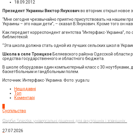
18.09.2012
Президент Украины Виктор Янукович
во вторник открыл новое 
“Мне сегодня чрезвычайно приятно присутствовать на нашем пра
Украины – это наши дети”, – сказал В.Янукович. Кроме того он н
Как передает корреспондент агентства “Интерфакс-Украина”, по
библиотекой.
“Эта школа должна стать одной из лучших сельских школ в Украин
Школа в селе Троицкое
Беляевского района Одесской области р
средства государственного и областного бюджета.
В школе оборудован один компьютерный класс с 30 ноутбуками, 
баскетбольным и гандбольным полем.
Источник: Интерфакс-Украина. Фото: yuga.ru
Нещодавні
Топ
Коментарі
1
Суспільство
Фарби Sniezka: універсальні рішення для внутрішніх і зовнішніх...
27.07.2026