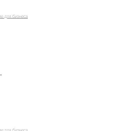
е для бизнеса
.
е для бизнеса