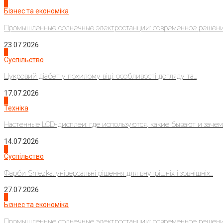
2
Бізнес та економіка
Промышленные солнечные электростанции: современное решени
23.07.2026
3
Суспільство
Цукровий діабет у похилому віці: особливості догляду та...
17.07.2026
4
Техніка
Настенные LCD-дисплеи: где используются, какие бывают и зачем..
14.07.2026
1
Суспільство
Фарби Sniezka: універсальні рішення для внутрішніх і зовнішніх...
27.07.2026
2
Бізнес та економіка
Промышленные солнечные электростанции: современное решени