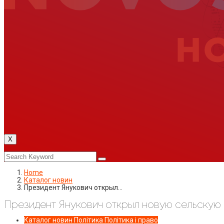
X
Home
Каталог новин
Президент Янукович открыл…
Президент Янукович открыл новую сельскую
Каталог новин
Політика
Політика і право