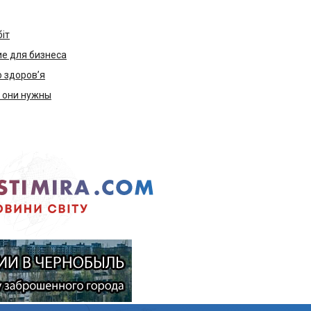
біт
е для бизнеса
ю здоров’я
м они нужны