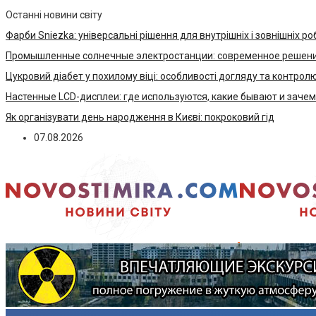
Останні новини світу
Фарби Sniezka: універсальні рішення для внутрішніх і зовнішніх ро
Промышленные солнечные электростанции: современное решени
Цукровий діабет у похилому віці: особливості догляду та контрол
Настенные LCD-дисплеи: где используются, какие бывают и заче
Як організувати день народження в Києві: покроковий гід
07.08.2026