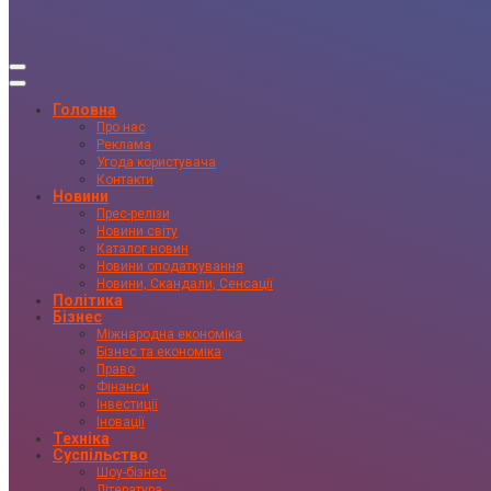
Головна
Про нас
Реклама
Угода користувача
Контакти
Новини
Прес-релізи
Новини світу
Каталог новин
Новини оподаткування
Новини, Скандали, Сенсації
Політика
Бізнес
Міжнародна економіка
Бізнес та економіка
Право
Фінанси
Інвестиції
Іновації
Техніка
Суспільство
Шоу-бізнес
Література