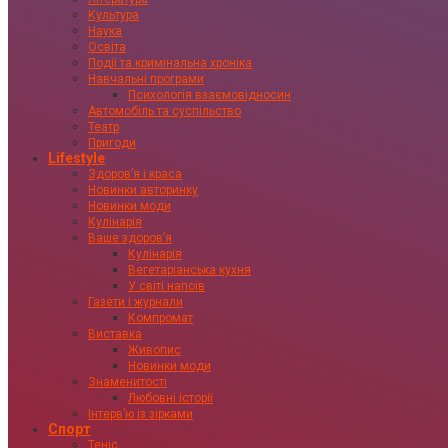
Культура
Наука
Освіта
Події та кримінальна хроніка
Навчальні програми
Психологія взаємовідносин
Автомобіль та суспільство
Театр
Пригоди
Lifestyle
Здоровʼя і краса
Новинки авторинку
Новинки моди
Кулінарія
Ваше здоровʼя
Кулінарія
Вегетаріанська кухня
У світі напоїв
Газети і журнали
Компромат
Виставка
Живопис
Новинки моди
Знаменитості
Любовні історії
Інтервʼю із зірками
Спорт
Теніс