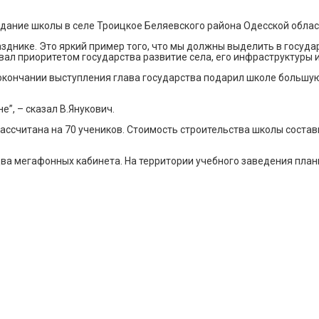
здание школы в селе Троицкое Беляевского района Одесской облас
зднике. Это яркий пример того, что мы должны выделить в госуда
азвал приоритетом государства развитие села, его инфраструктуры 
 окончании выступления глава государства подарил школе большу
е”, – сказал В.Янукович.
ассчитана на 70 учеников. Стоимость строительства школы состав
два мегафонных кабинета. На территории учебного заведения пла