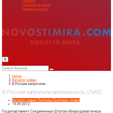
Пам’ятки
Подорожі та туризм
Найкращі курорти
X
Home
Каталог новин
В России запретили…
В России запретили деятельность USAID
Каталог новин
Політика
Політика і право
19.09.2012
Госдепартамент Соединенных Штатов обнародовал вчера