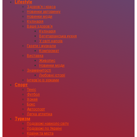
Lifestyle
Здоровʼя і краса
Новинки авторинку
Новинки моди
Кулінарія
Ваше здоровʼя
Кулінарія
Вегетаріанська кухня
У світі напоїв
Газети і журнали
Компромат
Виставка
Живопис
Новинки моди
Знаменитості
Любовні історії
Інтервʼю із зірками
Спорт
Теніс
Футбол
Хокей
Бокс
Автоспорт
Легка атлетіка
Туризм
Подорожі навколо світу
Подорожі по Україні
Країни та міста