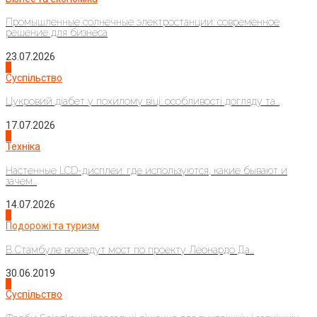
Промышленные солнечные электростанции: современное
решение для бизнеса
23.07.2026
3
Суспільство
Цукровий діабет у похилому віці: особливості догляду та...
17.07.2026
4
Техніка
Настенные LCD-дисплеи: где используются, какие бывают и
зачем...
14.07.2026
1
Подорожі та туризм
В Стамбуле возведут мост по проекту Леонардо Да...
30.06.2019
2
Суспільство