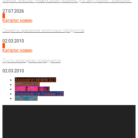
Фарби Sniezka: універсальні рішення для внутрішніх і зовнішніх...
27.07.2026
3
Каталог новин
Секреты хранения молочных продуктов
02.03.2010
4
Каталог новин
Пусть молодежь порадуется
02.03.2010
Здоров'я і краса
321
Кулінарія
94
Новинки моди
63
Подорожі та туризм
125
Спорт
1224