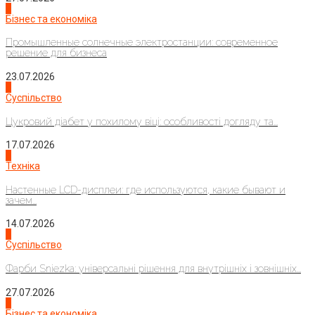
2
Бізнес та економіка
Промышленные солнечные электростанции: современное
решение для бизнеса
23.07.2026
3
Суспільство
Цукровий діабет у похилому віці: особливості догляду та...
17.07.2026
4
Техніка
Настенные LCD-дисплеи: где используются, какие бывают и
зачем...
14.07.2026
1
Суспільство
Фарби Sniezka: універсальні рішення для внутрішніх і зовнішніх...
27.07.2026
2
Бізнес та економіка