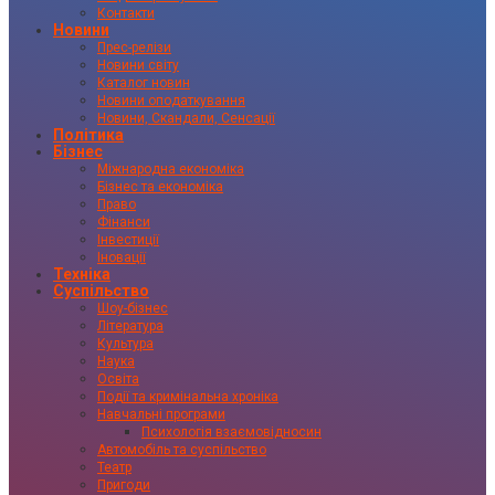
Контакти
Новини
Прес-релізи
Новини світу
Каталог новин
Новини оподаткування
Новини, Скандали, Сенсації
Політика
Бізнес
Міжнародна економіка
Бізнес та економіка
Право
Фінанси
Інвестиції
Іновації
Техніка
Суспільство
Шоу-бізнес
Література
Культура
Наука
Освіта
Події та кримінальна хроніка
Навчальні програми
Психологія взаємовідносин
Автомобіль та суспільство
Театр
Пригоди