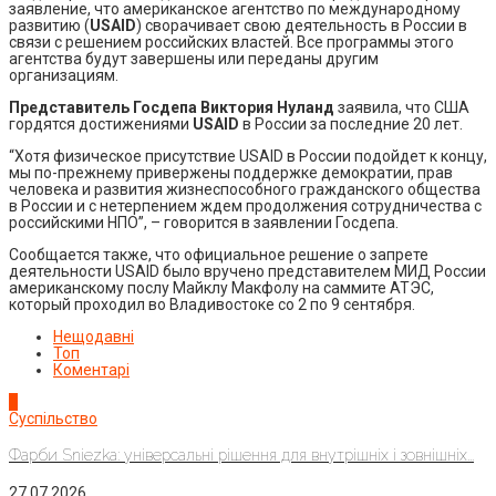
заявление, что американское агентство по международному
развитию (
USAID
) сворачивает свою деятельность в России в
связи с решением российских властей. Все программы этого
агентства будут завершены или переданы другим
организациям.
Представитель Госдепа Виктория Нуланд
заявила, что США
гордятся достижениями
USAID
в России за последние 20 лет.
“Хотя физическое присутствие USAID в России подойдет к концу,
мы по-прежнему привержены поддержке демократии, прав
человека и развития жизнеспособного гражданского общества
в России и с нетерпением ждем продолжения сотрудничества с
российскими НПО”, – говорится в заявлении Госдепа.
Сообщается также, что официальное решение о запрете
деятельности USAID было вручено представителем МИД России
американскому послу Майклу Макфолу на саммите АТЭС,
который проходил во Владивостоке со 2 по 9 сентября.
Нещодавні
Топ
Коментарі
1
Суспільство
Фарби Sniezka: універсальні рішення для внутрішніх і зовнішніх...
27.07.2026