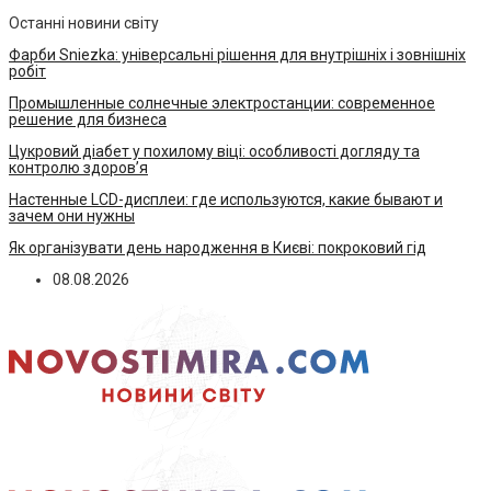
Останні новини світу
Фарби Sniezka: універсальні рішення для внутрішніх і зовнішніх
робіт
Промышленные солнечные электростанции: современное
решение для бизнеса
Цукровий діабет у похилому віці: особливості догляду та
контролю здоров’я
Настенные LCD-дисплеи: где используются, какие бывают и
зачем они нужны
Як організувати день народження в Києві: покроковий гід
08.08.2026