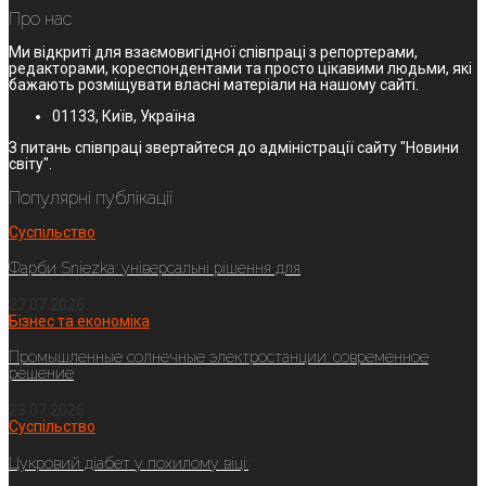
Про нас
Ми відкриті для взаємовигідної співпраці з репортерами,
редакторами, кореспондентами та просто цікавими людьми, які
бажають розміщувати власні матеріали на нашому сайті.
01133, Київ, Україна
З питань співпраці звертайтеся до адміністрації сайту "Новини
світу".
Популярні публікації
Суспільство
Фарби Sniezka: універсальні рішення для
27.07.2026
Бізнес та економіка
Промышленные солнечные электростанции: современное
решение
23.07.2026
Суспільство
Цукровий діабет у похилому віці: