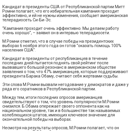
Кандидат в президенты США от Республиканской партии Митт
Ромни полагает, что его избирательная кампания проходит
эффективно, и ей не нужны изменения, сообщает американская
телерадиосеть Си-Би-Эс.
“Кампания проходит очень эффективно. Мы делаем работу
очень хорошо”, – заявил он в интервью телерадиосети.
М.Ромни отметил, что в случае победы на президентских
выборах 6 ноября этого года он готов “оказать помощь 100%
населения США”.
Кандидат в президенты от республиканцев в течение
последних дней пытается поднять свой рейтинг после
вызвавшего большой резонанс в американском обществе
заявления о том, что 47% американцев, которые поддерживают
президента Барака Обаму, считают себя жертвами судьбы.
Эти слова М.Ромни вызвали негодование у демократов и даже у
ряда его соратников в Республиканской партии.
Между тем, итоги последних опросов американцев
свидетельствуют о том, что уровень популярности М.Ромни
снизился. Б.Обама опережает своего оппонента как на
национальном уровне, так и в большинстве так называемых
колеблющихся штатов, имеющих ключевое значение для
окончательной победы на выборах.
Несмотря на результаты опросов, М.Ромни полагает, что он