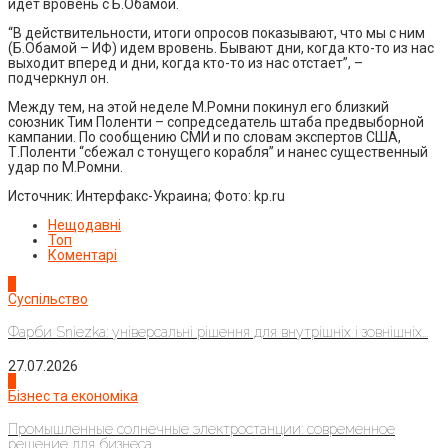
идет вровень с Б.Обамой.
“В действительности, итоги опросов показывают, что мы с ним
(Б.Обамой – ИФ) идем вровень. Бывают дни, когда кто-то из нас
выходит вперед и дни, когда кто-то из нас отстает”, –
подчеркнул он.
Между тем, на этой неделе М.Ромни покинул его близкий
союзник Тим Поленти – сопредседатель штаба предвыборной
кампании. По сообщению СМИ и по словам экспертов США,
Т.Поленти “сбежал с тонущего корабля” и нанес существенный
удар по М.Ромни.
Источник: Интерфакс-Украина; Фото: kp.ru
Нещодавні
Топ
Коментарі
1
Суспільство
Фарби Sniezka: універсальні рішення для внутрішніх і зовнішніх...
27.07.2026
2
Бізнес та економіка
Промышленные солнечные электростанции: современное
решение для бизнеса