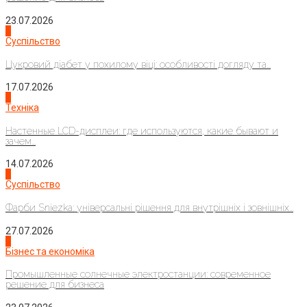
23.07.2026
3
Суспільство
Цукровий діабет у похилому віці: особливості догляду та...
17.07.2026
4
Техніка
Настенные LCD-дисплеи: где используются, какие бывают и
зачем...
14.07.2026
1
Суспільство
Фарби Sniezka: універсальні рішення для внутрішніх і зовнішніх...
27.07.2026
2
Бізнес та економіка
Промышленные солнечные электростанции: современное
решение для бизнеса