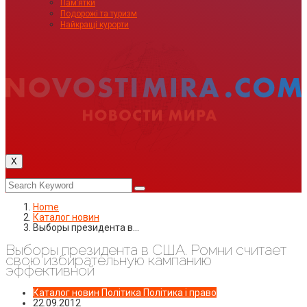
Пам’ятки
Подорожі та туризм
Найкращі курорти
X
Home
Каталог новин
Выборы президента в…
Выборы президента в США. Ромни считает
свою избирательную кампанию
эффективной
Каталог новин
Політика
Політика і право
22.09.2012