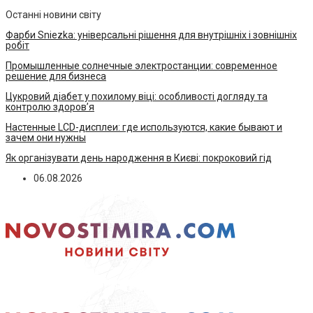
Останні новини світу
Фарби Sniezka: універсальні рішення для внутрішніх і зовнішніх
робіт
Промышленные солнечные электростанции: современное
решение для бизнеса
Цукровий діабет у похилому віці: особливості догляду та
контролю здоров’я
Настенные LCD-дисплеи: где используются, какие бывают и
зачем они нужны
Як організувати день народження в Києві: покроковий гід
06.08.2026