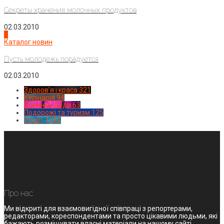
Секреты хранения молочных продуктов
02.03.2010
4
Каталог новин
Пусть молодежь порадуется
02.03.2010
Здоров'я і краса
321
Кулінарія
94
Новинки моди
63
Подорожі та туризм
125
Спорт
1224
Про нас
Ми відкриті для взаємовигідної співпраці з репортерами,
редакторами, кореспондентами та просто цікавими людьми, які
бажають розміщувати власні матеріали на нашому сайті.