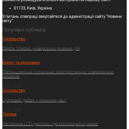
01133, Київ, Україна
З питань співпраці звертайтеся до адміністрації сайту "Новини
світу".
Популярні публікації
Суспільство
Фарби Sniezka: універсальні рішення для
27.07.2026
Бізнес та економіка
Промышленные солнечные электростанции: современное
решение
23.07.2026
Суспільство
Цукровий діабет у похилому віці:
17.07.2026
Техніка
Настенные LCD-дисплеи: где используются, какие