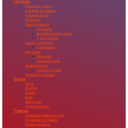
Lifestyle
Здоровʼя і краса
Новинки авторинку
Новинки моди
Кулінарія
Ваше здоровʼя
Кулінарія
Вегетаріанська кухня
У світі напоїв
Газети і журнали
Компромат
Виставка
Живопис
Новинки моди
Знаменитості
Любовні історії
Інтервʼю із зірками
Спорт
Теніс
Футбол
Хокей
Бокс
Автоспорт
Легка атлетіка
Туризм
Подорожі навколо світу
Подорожі по Україні
Країни та міста