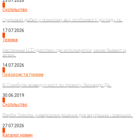
23.07.2026
3
Суспільство
Цукровий діабет у похилому віці: особливості догляду та...
17.07.2026
4
Техніка
Настенные LCD-дисплеи: где используются, какие бывают и
зачем...
14.07.2026
1
Подорожі та туризм
В Стамбуле возведут мост по проекту Леонардо Да...
30.06.2019
2
Суспільство
Фарби Sniezka: універсальні рішення для внутрішніх і зовнішніх...
27.07.2026
3
Каталог новин