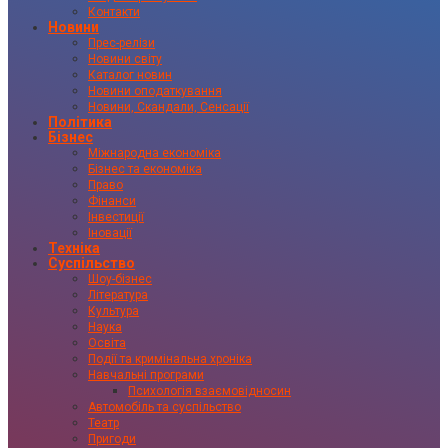
Контакти
Новини
Прес-релізи
Новини світу
Каталог новин
Новини оподаткування
Новини, Скандали, Сенсації
Політика
Бізнес
Міжнародна економіка
Бізнес та економіка
Право
Фінанси
Інвестиції
Іновації
Техніка
Суспільство
Шоу-бізнес
Література
Культура
Наука
Освіта
Події та кримінальна хроніка
Навчальні програми
Психологія взаємовідносин
Автомобіль та суспільство
Театр
Пригоди