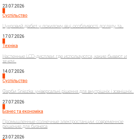
23.07.2026
3
Суспільство
Цукровий діабет у похилому віці: особливості догляду та...
17.07.2026
4
Техніка
Настенные LCD-дисплеи: где используются, какие бывают и
зачем...
14.07.2026
1
Суспільство
Фарби Sniezka: універсальні рішення для внутрішніх і зовнішніх...
27.07.2026
2
Бізнес та економіка
Промышленные солнечные электростанции: современное
решение для бизнеса
23.07.2026