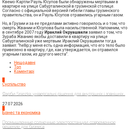
Квемо-Картли Рауль Юсупов были обнаружены мертвыми в
квартире на улице Сабурталинской в грузинской столице.
Согласно с официальной версией гибели главы грузинского
правительства, он и Рауль Юсупов отравились угарным газом.
Но, в Грузии и за ее пределами активно говорилось и о том, что
смерть Жвании и Юсупова была насильственной. Напомним, что
в сентябре 2007 году
Ираклий Окруашвили
заявил о том, что
Зураба Жванию якобы доставили в квартиру на улице
Сабурталинской уже мертвым. Ираклий Окруашвили тогда
заявил: “hellip;у меня есть одна информация, что его тело было
привезено в квартиру, где, как утверждается, он отравился
угарным газом, из другого места”.
Нещодавні
Топ
Коментарі
1
Суспільство
Фарби Sniezka: універсальні рішення для внутрішніх і зовнішніх...
27.07.2026
2
Бізнес та економіка
Промышленные солнечные электростанции: современное
решение для бизнеса