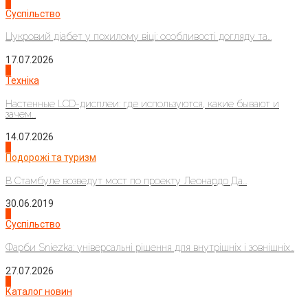
3
Суспільство
Цукровий діабет у похилому віці: особливості догляду та...
17.07.2026
4
Техніка
Настенные LCD-дисплеи: где используются, какие бывают и
зачем...
14.07.2026
1
Подорожі та туризм
В Стамбуле возведут мост по проекту Леонардо Да...
30.06.2019
2
Суспільство
Фарби Sniezka: універсальні рішення для внутрішніх і зовнішніх...
27.07.2026
3
Каталог новин