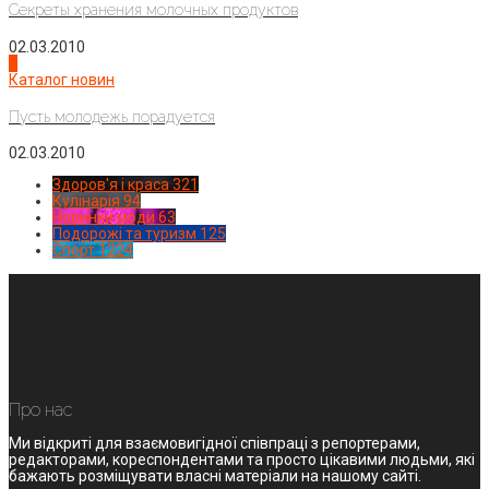
Секреты хранения молочных продуктов
02.03.2010
4
Каталог новин
Пусть молодежь порадуется
02.03.2010
Здоров'я і краса
321
Кулінарія
94
Новинки моди
63
Подорожі та туризм
125
Спорт
1224
Про нас
Ми відкриті для взаємовигідної співпраці з репортерами,
редакторами, кореспондентами та просто цікавими людьми, які
бажають розміщувати власні матеріали на нашому сайті.