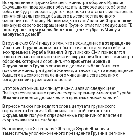
Возвращение в Грузию бывшего министра обороны Ираклия
Окруашвили продолжают обсуждать и, скорее всего, об этом
событии будут говорить до тех пор, пока не станет окончательно
понятной цель приезда бывшего высокопоставленного
чиновника на Родину. Напомним, что сам
Ираклий Окруашвили
накануне своего возвращения в Грузию, отметил следующее:
“В
последние годы у меня были две цели – убрать Мишу и
вернуться домой”
.
В грузинских СМИ пишут о том, что неожиданное
возвращение
Ираклия Окруашвили
может быть связано с делом о гибели
экс-премьера Зураба Жвания. В грузинских СМИ приводятся
слова неназванного источника из окружения бывшего министра
обороны, который и сообщил, что
прибытие Ираклия
Окруашвили в Грузию
связано с делом о гибели бывшего
премьер-министра Зураба Жвания, а также то, что возвращение
бывшего высокопоставленного чиновника согласовано с
сегодняшней грузинской властью.
Этот же источник, как пишут в СМИ, заявил следующее:
“hellip;расследование причин смерти премьер-министра Зураба
Жвания
является делом чести и престижа новой власти”.
В прессе также приводятся слова депутата грузинского
парламента Георгия Габашвили, который считает, что
Окруашвили
получил определенные гарантии от властей и
скоро окажется на свободе.
Напомним, что 3 февраля 2005 года
Зураб Жвания
и
заместитель уполномоченного президента Грузии в регионе