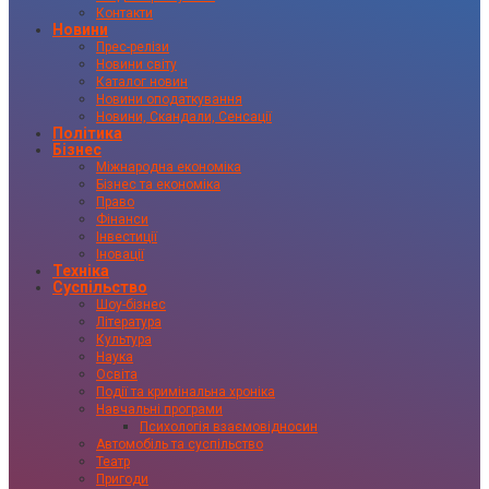
Контакти
Новини
Прес-релізи
Новини світу
Каталог новин
Новини оподаткування
Новини, Скандали, Сенсації
Політика
Бізнес
Міжнародна економіка
Бізнес та економіка
Право
Фінанси
Інвестиції
Іновації
Техніка
Суспільство
Шоу-бізнес
Література
Культура
Наука
Освіта
Події та кримінальна хроніка
Навчальні програми
Психологія взаємовідносин
Автомобіль та суспільство
Театр
Пригоди