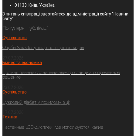
01133, Київ, Україна
З питань співпраці звертайтеся до адміністрації сайту "Новини
світу".
Популярні публікації
Суспільство
Фарби Sniezka: універсальні рішення для
27.07.2026
Бізнес та економіка
Промышленные солнечные электростанции: современное
решение
23.07.2026
Суспільство
Цукровий діабет у похилому віці:
17.07.2026
Техніка
Настенные LCD-дисплеи: где используются, какие