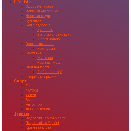
Lifestyle
Здоровʼя і краса
Новинки авторинку
Новинки моди
Кулінарія
Ваше здоровʼя
Кулінарія
Вегетаріанська кухня
У світі напоїв
Газети і журнали
Компромат
Виставка
Живопис
Новинки моди
Знаменитості
Любовні історії
Інтервʼю із зірками
Спорт
Теніс
Футбол
Хокей
Бокс
Автоспорт
Легка атлетіка
Туризм
Подорожі навколо світу
Подорожі по Україні
Країни та міста