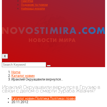
Пам’ятки
Подорожі та туризм
Найкращі курорти
X
Home
Каталог новин
Ираклий Окруашвили вернулся…
Ираклий Окруашвили вернулся в Грузию в
связи с делом о смерти Зураба Жвания?
Каталог новин
Політика
Політика і право
20.11.2012