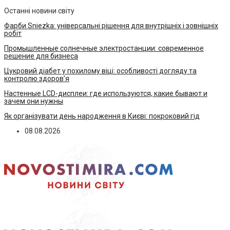
Останні новини світу
Фарби Sniezka: універсальні рішення для внутрішніх і зовнішніх
робіт
Промышленные солнечные электростанции: современное
решение для бизнеса
Цукровий діабет у похилому віці: особливості догляду та
контролю здоров’я
Настенные LCD-дисплеи: где используются, какие бывают и
зачем они нужны
Як організувати день народження в Києві: покроковий гід
08.08.2026