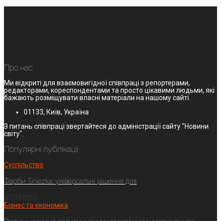
Про нас
Ми відкриті для взаємовигідної співпраці з репортерами,
редакторами, кореспондентами та просто цікавими людьми, які
бажають розміщувати власні матеріали на нашому сайті.
01133, Київ, Україна
З питань співпраці звертайтеся до адміністрації сайту "Новини
світу".
Популярні публікації
Суспільство
Фарби Sniezka: універсальні рішення для
27.07.2026
Бізнес та економіка