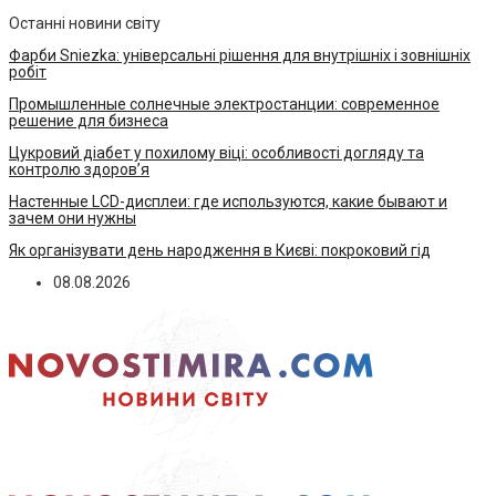
Останні новини світу
Фарби Sniezka: універсальні рішення для внутрішніх і зовнішніх
робіт
Промышленные солнечные электростанции: современное
решение для бизнеса
Цукровий діабет у похилому віці: особливості догляду та
контролю здоров’я
Настенные LCD-дисплеи: где используются, какие бывают и
зачем они нужны
Як організувати день народження в Києві: покроковий гід
08.08.2026