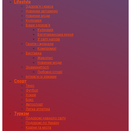
Lifestyle
Здоровʼя і краса
Новинки авторинку
Новинки моди
Кулінарія
Ваше здоровʼя
Кулінарія
Вегетаріанська кухня
У світі напоїв
Газети і журнали
Компромат
Виставка
Живопис
Новинки моди
Знаменитості
Любовні історії
Інтервʼю із зірками
Спорт
Теніс
Футбол
Хокей
Бокс
Автоспорт
Легка атлетіка
Туризм
Подорожі навколо світу
Подорожі по Україні
Країни та міста