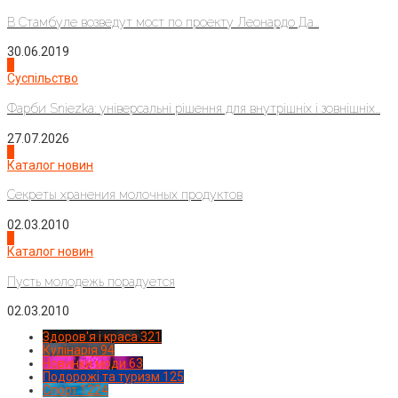
В Стамбуле возведут мост по проекту Леонардо Да...
30.06.2019
2
Суспільство
Фарби Sniezka: універсальні рішення для внутрішніх і зовнішніх...
27.07.2026
3
Каталог новин
Секреты хранения молочных продуктов
02.03.2010
4
Каталог новин
Пусть молодежь порадуется
02.03.2010
Здоров'я і краса
321
Кулінарія
94
Новинки моди
63
Подорожі та туризм
125
Спорт
1224