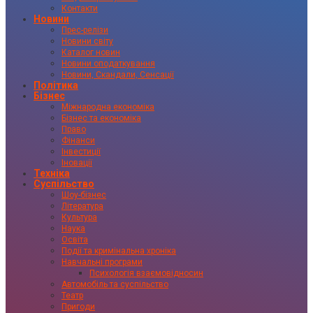
Контакти
Новини
Прес-релізи
Новини світу
Каталог новин
Новини оподаткування
Новини, Скандали, Сенсації
Політика
Бізнес
Міжнародна економіка
Бізнес та економіка
Право
Фінанси
Інвестиції
Іновації
Техніка
Суспільство
Шоу-бізнес
Література
Культура
Наука
Освіта
Події та кримінальна хроніка
Навчальні програми
Психологія взаємовідносин
Автомобіль та суспільство
Театр
Пригоди