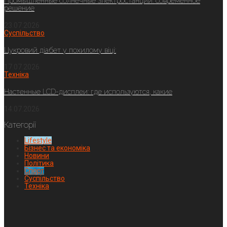
Промышленные солнечные электростанции: современное
решение
23.07.2026
Суспільство
Цукровий діабет у похилому віці:
17.07.2026
Техніка
Настенные LCD-дисплеи: где используются, какие
14.07.2026
Категорії
Lifestyle
Бізнес та економіка
Новини
Політика
Спорт
Суспільство
Техніка