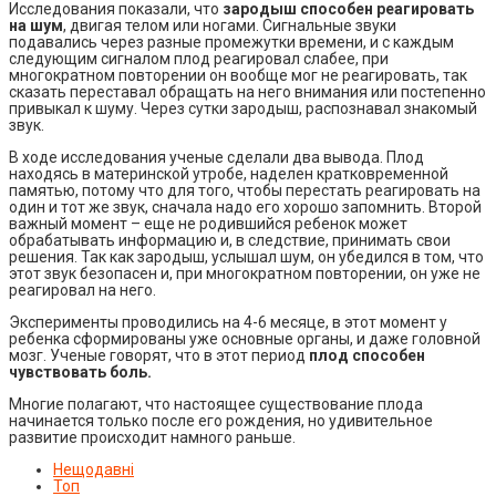
Исследования показали, что
зародыш способен реагировать
на шум
, двигая телом или ногами. Сигнальные звуки
подавались через разные промежутки времени, и с каждым
следующим сигналом плод реагировал слабее, при
многократном повторении он вообще мог не реагировать, так
сказать переставал обращать на него внимания или постепенно
привыкал к шуму. Через сутки зародыш, распознавал знакомый
звук.
В ходе исследования ученые сделали два вывода. Плод
находясь в материнской утробе, наделен кратковременной
памятью, потому что для того, чтобы перестать реагировать на
один и тот же звук, сначала надо его хорошо запомнить. Второй
важный момент – еще не родившийся ребенок может
обрабатывать информацию и, в следствие, принимать свои
решения. Так как зародыш, услышал шум, он убедился в том, что
этот звук безопасен и, при многократном повторении, он уже не
реагировал на него.
Эксперименты проводились на 4-6 месяце, в этот момент у
ребенка сформированы уже основные органы, и даже головной
мозг. Ученые говорят, что в этот период
плод способен
чувствовать боль.
Многие полагают, что настоящее существование плода
начинается только после его рождения, но удивительное
развитие происходит намного раньше.
Нещодавні
Топ