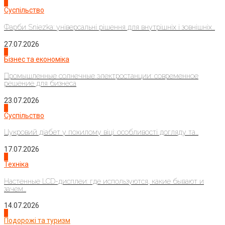
1
Суспільство
Фарби Sniezka: універсальні рішення для внутрішніх і зовнішніх...
27.07.2026
2
Бізнес та економіка
Промышленные солнечные электростанции: современное
решение для бизнеса
23.07.2026
3
Суспільство
Цукровий діабет у похилому віці: особливості догляду та...
17.07.2026
4
Техніка
Настенные LCD-дисплеи: где используются, какие бывают и
зачем...
14.07.2026
1
Подорожі та туризм