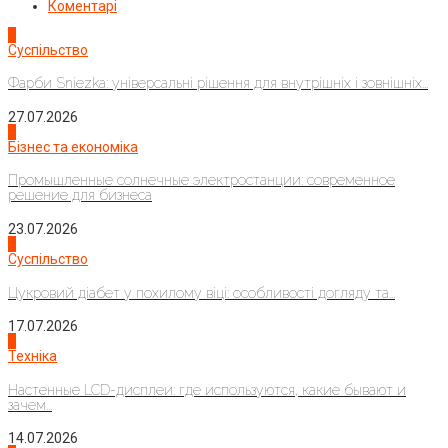
Коментарі
1
Суспільство
Фарби Sniezka: універсальні рішення для внутрішніх і зовнішніх...
27.07.2026
2
Бізнес та економіка
Промышленные солнечные электростанции: современное
решение для бизнеса
23.07.2026
3
Суспільство
Цукровий діабет у похилому віці: особливості догляду та...
17.07.2026
4
Техніка
Настенные LCD-дисплеи: где используются, какие бывают и
зачем...
14.07.2026