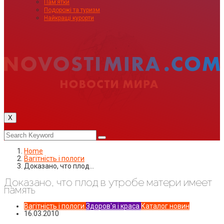
Пам’ятки
Подорожі та туризм
Найкращі курорти
X
Home
Вагітність і пологи
Доказано, что плод…
Доказано, что плод в утробе матери имеет
память
Вагітність і пологи
Здоров'я і краса
Каталог новин
16.03.2010