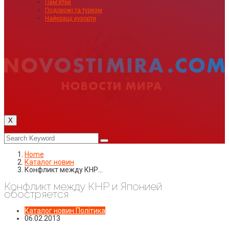
Пам’ятки
Подорожі та туризм
Найкращі курорти
X
Home
Каталог новин
Конфликт между КНР…
Конфликт между КНР и Японией
обостряется
Каталог новин
Політика
06.02.2013