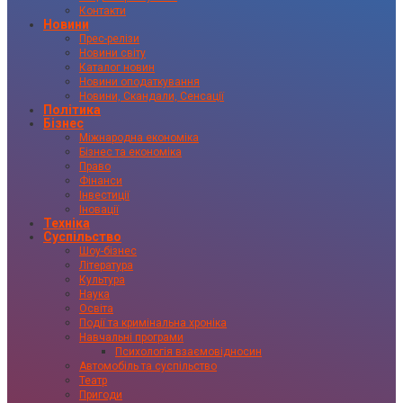
Контакти
Новини
Прес-релізи
Новини світу
Каталог новин
Новини оподаткування
Новини, Скандали, Сенсації
Політика
Бізнес
Міжнародна економіка
Бізнес та економіка
Право
Фінанси
Інвестиції
Іновації
Техніка
Суспільство
Шоу-бізнес
Література
Культура
Наука
Освіта
Події та кримінальна хроніка
Навчальні програми
Психологія взаємовідносин
Автомобіль та суспільство
Театр
Пригоди