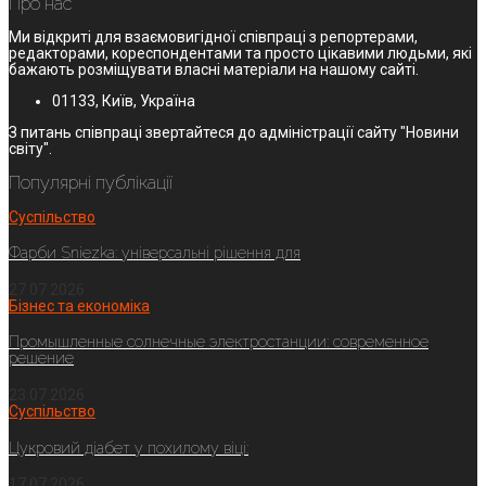
Про нас
Ми відкриті для взаємовигідної співпраці з репортерами,
редакторами, кореспондентами та просто цікавими людьми, які
бажають розміщувати власні матеріали на нашому сайті.
01133, Київ, Україна
З питань співпраці звертайтеся до адміністрації сайту "Новини
світу".
Популярні публікації
Суспільство
Фарби Sniezka: універсальні рішення для
27.07.2026
Бізнес та економіка
Промышленные солнечные электростанции: современное
решение
23.07.2026
Суспільство
Цукровий діабет у похилому віці:
17.07.2026