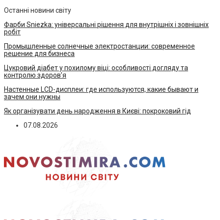
Останні новини світу
Фарби Sniezka: універсальні рішення для внутрішніх і зовнішніх
робіт
Промышленные солнечные электростанции: современное
решение для бизнеса
Цукровий діабет у похилому віці: особливості догляду та
контролю здоров’я
Настенные LCD-дисплеи: где используются, какие бывают и
зачем они нужны
Як організувати день народження в Києві: покроковий гід
07.08.2026