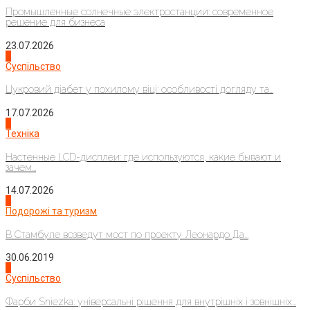
Промышленные солнечные электростанции: современное
решение для бизнеса
23.07.2026
3
Суспільство
Цукровий діабет у похилому віці: особливості догляду та...
17.07.2026
4
Техніка
Настенные LCD-дисплеи: где используются, какие бывают и
зачем...
14.07.2026
1
Подорожі та туризм
В Стамбуле возведут мост по проекту Леонардо Да...
30.06.2019
2
Суспільство
Фарби Sniezka: універсальні рішення для внутрішніх і зовнішніх...