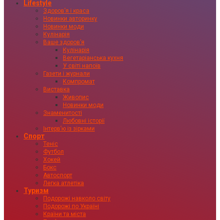
Lifestyle
Здоровʼя і краса
Новинки авторинку
Новинки моди
Кулінарія
Ваше здоровʼя
Кулінарія
Вегетаріанська кухня
У світі напоїв
Газети і журнали
Компромат
Виставка
Живопис
Новинки моди
Знаменитості
Любовні історії
Інтервʼю із зірками
Спорт
Теніс
Футбол
Хокей
Бокс
Автоспорт
Легка атлетіка
Туризм
Подорожі навколо світу
Подорожі по Україні
Країни та міста