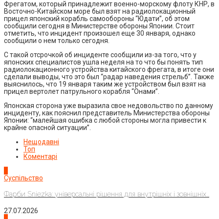
Фрегатом, который принадлежит военно-морскому флоту КНР, в
Восточно-Китайском море был взят на радиолокационный
прицел японский корабль самообороны “Юдати”, об этом
сообщили сегодня в Министерстве обороны Японии. Стоит
отметить, что инцидент произошел еще 30 января, однако
сообщили о нем только сегодня.
С такой отсрочкой об инциденте сообщили из-за того, что у
японских специалистов ушла неделя на то что бы понять тип
радиолокационного устройства китайского фрегата, в итоге они
сделали выводы, что это был “радар наведения стрельб”. Также
выяснилось, что 19 января таким же устройством был взят на
прицел вертолет патрульного корабля “Онами”.
Японская сторона уже выразила свое недовольство по данному
инциденту, как пояснил представитель Министерства обороны
Японии: “малейшая ошибка с любой стороны могла привести к
крайне опасной ситуации”.
Нещодавні
Топ
Коментарі
1
Суспільство
Фарби Sniezka: універсальні рішення для внутрішніх і зовнішніх...
27.07.2026
2