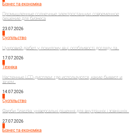
Бізнес та економіка
Промышленные солнечные электростанции: современное
решение для бизнеса
23.07.2026
3
Суспільство
Цукровий діабет у похилому віці: особливості догляду та...
17.07.2026
4
Техніка
Настенные LCD-дисплеи: где используются, какие бывают и
зачем...
14.07.2026
1
Суспільство
Фарби Sniezka: універсальні рішення для внутрішніх і зовнішніх...
27.07.2026
2
Бізнес та економіка