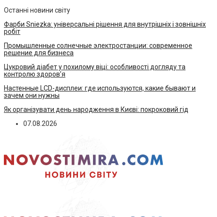
Останні новини світу
Фарби Sniezka: універсальні рішення для внутрішніх і зовнішніх
робіт
Промышленные солнечные электростанции: современное
решение для бизнеса
Цукровий діабет у похилому віці: особливості догляду та
контролю здоров’я
Настенные LCD-дисплеи: где используются, какие бывают и
зачем они нужны
Як організувати день народження в Києві: покроковий гід
07.08.2026