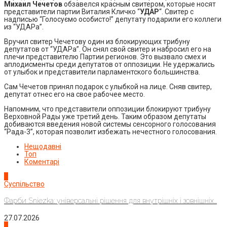
Михаил Чечетов
обзавелся красным свитером, которые носят
представители партии Виталия Кличко “
УДАР
“. Свитер с
надписью “Голосуємо особисто!” депутату подарили его коллеги
из “УДАРа”.
Вручил свитер Чечетову один из блокирующих трибуну
депутатов от “УДАРа”. Он снял свой свитер и набросил его на
плечи представителю Партии регионов. Это вызвало смех и
аплодисменты среди депутатов от оппозиции. Не удержались
от улыбок и представители парламентского большинства.
Сам Чечетов принял подарок с улыбкой на лице. Сняв свитер,
депутат отнес его на свое рабочее место.
Напомним, что представители оппозиции блокируют трибуну
Верховной Рады уже третий день. Таким образом депутаты
добиваются введения новой системы сенсорного голосования
“Рада-3”, которая позволит избежать нечестного голосования.
Нещодавні
Топ
Коментарі
1
Суспільство
Фарби Sniezka: універсальні рішення для внутрішніх і зовнішніх...
27.07.2026
2