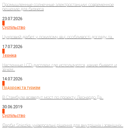
Промышленные солнечные электростанции: современное
решение для бизнеса
23.07.2026
3
Суспільство
Цукровий діабет у похилому віці: особливості догляду та...
17.07.2026
4
Техніка
Настенные LCD-дисплеи: где используются, какие бывают и
зачем...
14.07.2026
1
Подорожі та туризм
В Стамбуле возведут мост по проекту Леонардо Да...
30.06.2019
2
Суспільство
Фарби Sniezka: універсальні рішення для внутрішніх і зовнішніх...