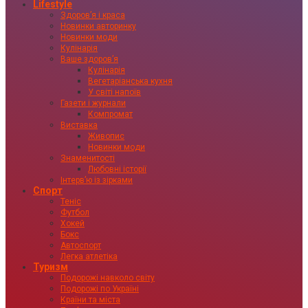
Lifestyle
Здоровʼя і краса
Новинки авторинку
Новинки моди
Кулінарія
Ваше здоровʼя
Кулінарія
Вегетаріанська кухня
У світі напоїв
Газети і журнали
Компромат
Виставка
Живопис
Новинки моди
Знаменитості
Любовні історії
Інтервʼю із зірками
Спорт
Теніс
Футбол
Хокей
Бокс
Автоспорт
Легка атлетіка
Туризм
Подорожі навколо світу
Подорожі по Україні
Країни та міста