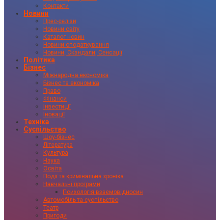
Контакти
Новини
Прес-релізи
Новини світу
Каталог новин
Новини оподаткування
Новини, Скандали, Сенсації
Політика
Бізнес
Міжнародна економіка
Бізнес та економіка
Право
Фінанси
Інвестиції
Іновації
Техніка
Суспільство
Шоу-бізнес
Література
Культура
Наука
Освіта
Події та кримінальна хроніка
Навчальні програми
Психологія взаємовідносин
Автомобіль та суспільство
Театр
Пригоди