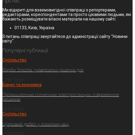
Про нас
Ми відкриті для взаємовигідної співпраці з репортерами,
редакторами, кореспондентами та просто цікавими людьми, які
бажають розміщувати власні матеріали на нашому сайті.
01133, Київ, Україна
З питань співпраці звертайтеся до адміністрації сайту "Новини
світу".
Популярні публікації
Суспільство
Фарби Sniezka: універсальні рішення для
27.07.2026
Бізнес та економіка
Промышленные солнечные электростанции: современное
решение
23.07.2026
Суспільство
Цукровий діабет у похилому віці:
17.07.2026