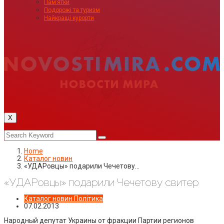
Пам’ятки
Подорожі та туризм
Найкращі курорти
X
Home
Каталог новин
«УДАРовцы» подарили Чечетову…
«УДАРовцы» подарили Чечетову свитер
Каталог новин
Політика
07.02.2013
Народный депутат Украины от фракции Партии регионов