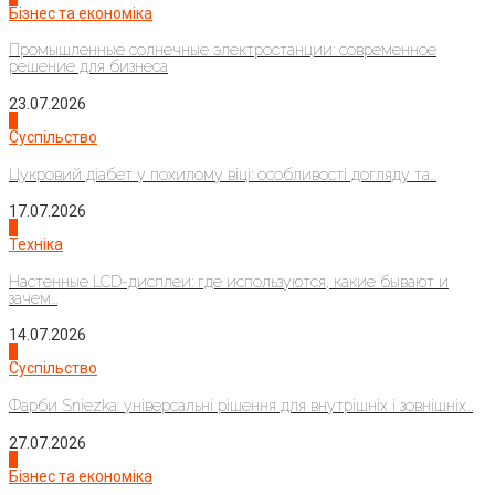
Бізнес та економіка
Промышленные солнечные электростанции: современное
решение для бизнеса
23.07.2026
3
Суспільство
Цукровий діабет у похилому віці: особливості догляду та...
17.07.2026
4
Техніка
Настенные LCD-дисплеи: где используются, какие бывают и
зачем...
14.07.2026
1
Суспільство
Фарби Sniezka: універсальні рішення для внутрішніх і зовнішніх...
27.07.2026
2
Бізнес та економіка