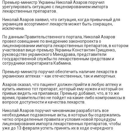
Премьер-министр Украины Николай Азаров поручил
урегулировать ситуацию с лицензированием импорта
лекарственных препаратов.
Николай Азаров заявил, что ситуация, когда привычный для
украинцев ассортимент лекарств может быть сокращен,
исключена.
По данным Правительственного портала, Николай Азаров
провел совещание по внедрению законопроекта о
лицензировании импорта лекарственных препаратов, в котором
участвовал вице-премьер Украины Константин Грищенко,
руководство украинского Минздрава, представители
государственной службы по лекарственным средствам и
сотрудники секретариата Кабмина.
Премьер-министр поручил обеспечить наличие лекарств в
украинских аптеках – как отечественных, так и импортных.
Азаров сказал, что пациент должен прийти в любую аптеку и
купить именно тот препарат, который ему нужен и который он
привык видеть на прилавках. Премьер добавил, что, в то же
время, правительство не пойдет на какие-либо компромиссы в
вопросе доступности и качества лекарств.
Николай Азаров поручил чиновникам разработать все
необходимые подзаконные акты, в которых бы содержались
четко определенные правила и условия новой процедуры
лицензирования импорта лекарственных препаратов, чтобы
уже до 13 февраля успеть принять их в ходе очередного