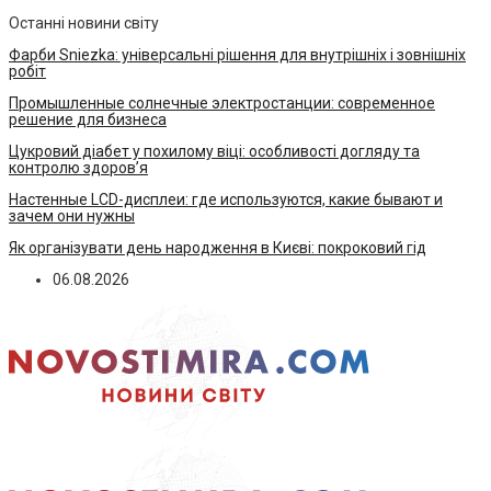
Останні новини світу
Фарби Sniezka: універсальні рішення для внутрішніх і зовнішніх
робіт
Промышленные солнечные электростанции: современное
решение для бизнеса
Цукровий діабет у похилому віці: особливості догляду та
контролю здоров’я
Настенные LCD-дисплеи: где используются, какие бывают и
зачем они нужны
Як організувати день народження в Києві: покроковий гід
06.08.2026