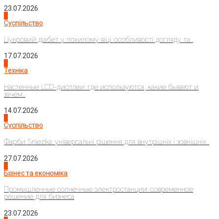
23.07.2026
3
Суспільство
Цукровий діабет у похилому віці: особливості догляду та...
17.07.2026
4
Техніка
Настенные LCD-дисплеи: где используются, какие бывают и
зачем...
14.07.2026
1
Суспільство
Фарби Sniezka: універсальні рішення для внутрішніх і зовнішніх...
27.07.2026
2
Бізнес та економіка
Промышленные солнечные электростанции: современное
решение для бизнеса
23.07.2026