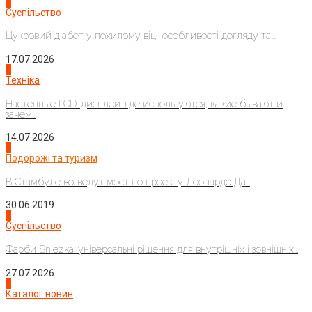
3
Суспільство
Цукровий діабет у похилому віці: особливості догляду та...
17.07.2026
4
Техніка
Настенные LCD-дисплеи: где используются, какие бывают и
зачем...
14.07.2026
1
Подорожі та туризм
В Стамбуле возведут мост по проекту Леонардо Да...
30.06.2019
2
Суспільство
Фарби Sniezka: універсальні рішення для внутрішніх і зовнішніх...
27.07.2026
3
Каталог новин