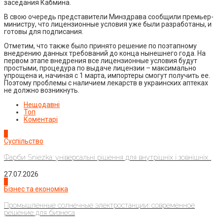
заседания Кабмина.
В свою очередь представители Минздрава сообщили премьер-
министру, что лицензионные условия уже были разработаны, и
готовы для подписания.
Отметим, что также было принято решение по поэтапному
внедрению данных требований до конца нынешнего года. На
первом этапе внедрения все лицензионные условия будут
простыми, процедура по выдаче лицензии – максимально
упрощена и, начиная с 1 марта, импортеры смогут получить ее.
Поэтому проблемы с наличием лекарств в украинских аптеках
не должно возникнуть.
Нещодавні
Топ
Коментарі
1
Суспільство
Фарби Sniezka: універсальні рішення для внутрішніх і зовнішніх...
27.07.2026
2
Бізнес та економіка
Промышленные солнечные электростанции: современное
решение для бизнеса