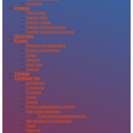
Контакти
Новини
Прес-релізи
Новини світу
Каталог новин
Новини оподаткування
Новини, Скандали, Сенсації
Політика
Бізнес
Міжнародна економіка
Бізнес та економіка
Право
Фінанси
Інвестиції
Іновації
Техніка
Суспільство
Шоу-бізнес
Література
Культура
Наука
Освіта
Події та кримінальна хроніка
Навчальні програми
Психологія взаємовідносин
Автомобіль та суспільство
Театр
Пригоди