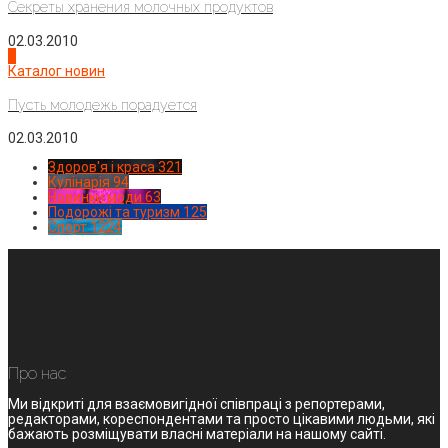
Секреты хранения молочных продуктов
02.03.2010
4
Каталог новин
Пусть молодежь порадуется
02.03.2010
Здоров'я і краса
321
Кулінарія
94
Новинки моди
63
Подорожі та туризм
125
Спорт
1224
Про нас
Ми відкриті для взаємовигідної співпраці з репортерами,
редакторами, кореспондентами та просто цікавими людьми, які
бажають розміщувати власні матеріали на нашому сайті.