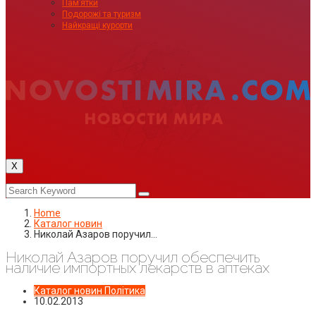
Пам’ятки
Подорожі та туризм
Найкращі курорти
X
Home
Каталог новин
Николай Азаров поручил…
Николай Азаров поручил обеспечить
наличие импортных лекарств в аптеках
Каталог новин
Політика
10.02.2013