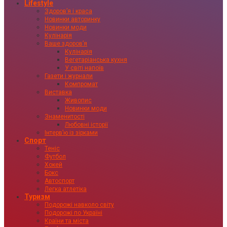
Lifestyle
Здоровʼя і краса
Новинки авторинку
Новинки моди
Кулінарія
Ваше здоровʼя
Кулінарія
Вегетаріанська кухня
У світі напоїв
Газети і журнали
Компромат
Виставка
Живопис
Новинки моди
Знаменитості
Любовні історії
Інтервʼю із зірками
Спорт
Теніс
Футбол
Хокей
Бокс
Автоспорт
Легка атлетіка
Туризм
Подорожі навколо світу
Подорожі по Україні
Країни та міста