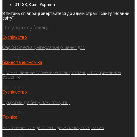
01133, Київ, Україна
З питань співпраці звертайтеся до адміністрації сайту "Новини
світу".
Популярні публікації
Суспільство
Фарби Sniezka: універсальні рішення для
27.07.2026
Бізнес та економіка
Промышленные солнечные электростанции: современное
решение
23.07.2026
Суспільство
Цукровий діабет у похилому віці:
17.07.2026
Техніка
Настенные LCD-дисплеи: где используются, какие