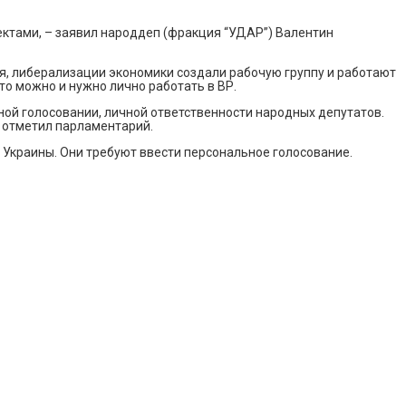
ктами, – заявил народдеп (фракция “УДАР”) Валентин
я, либерализации экономики создали рабочую группу и работают
то можно и нужно лично работать в ВР.
ной голосовании, личной ответственности народных депутатов.
– отметил парламентарий.
 Украины. Они требуют ввести персональное голосование.