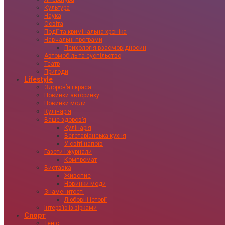
Культура
Наука
Освіта
Події та кримінальна хроніка
Навчальні програми
Психологія взаємовідносин
Автомобіль та суспільство
Театр
Пригоди
Lifestyle
Здоровʼя і краса
Новинки авторинку
Новинки моди
Кулінарія
Ваше здоровʼя
Кулінарія
Вегетаріанська кухня
У світі напоїв
Газети і журнали
Компромат
Виставка
Живопис
Новинки моди
Знаменитості
Любовні історії
Інтервʼю із зірками
Спорт
Теніс