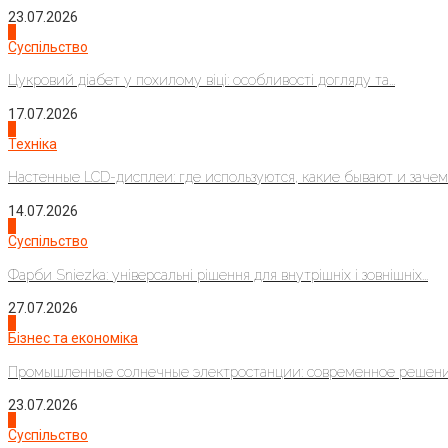
23.07.2026
3
Суспільство
Цукровий діабет у похилому віці: особливості догляду та...
17.07.2026
4
Техніка
Настенные LCD-дисплеи: где используются, какие бывают и зачем..
14.07.2026
1
Суспільство
Фарби Sniezka: універсальні рішення для внутрішніх і зовнішніх...
27.07.2026
2
Бізнес та економіка
Промышленные солнечные электростанции: современное решени
23.07.2026
3
Суспільство