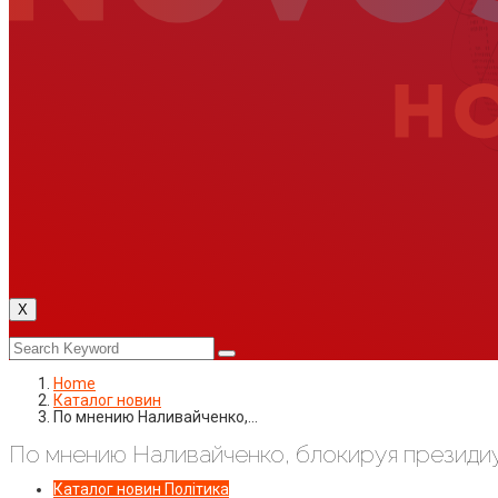
X
Home
Каталог новин
По мнению Наливайченко,…
По мнению Наливайченко, блокируя президиу
Каталог новин
Політика