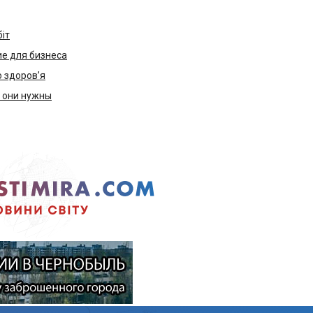
біт
е для бизнеса
ю здоров’я
м они нужны