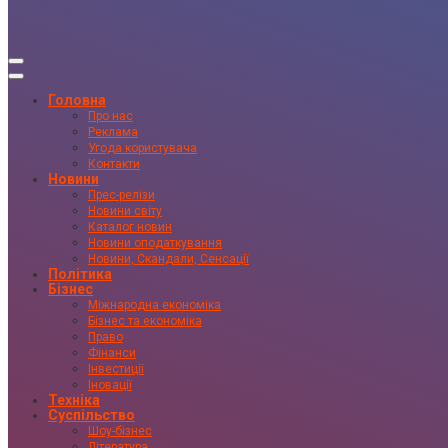
Головна
Про нас
Реклама
Угода користувача
Контакти
Новини
Прес-релізи
Новини світу
Каталог новин
Новини оподаткування
Новини, Скандали, Сенсації
Політика
Бізнес
Міжнародна економіка
Бізнес та економіка
Право
Фінанси
Інвестиції
Іновації
Техніка
Суспільство
Шоу-бізнес
Література