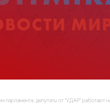
м парламента, депутаты от “УДАР” работают 