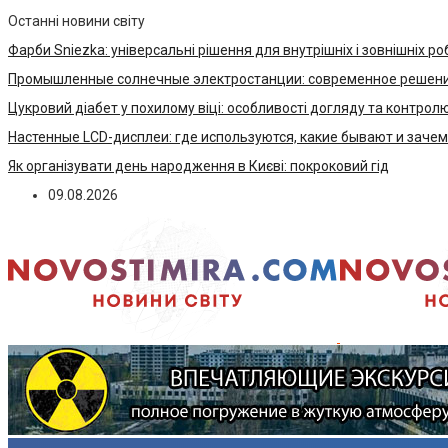
Останні новини світу
Фарби Sniezka: універсальні рішення для внутрішніх і зовнішніх ро
Промышленные солнечные электростанции: современное решени
Цукровий діабет у похилому віці: особливості догляду та контрол
Настенные LCD-дисплеи: где используются, какие бывают и заче
Як організувати день народження в Києві: покроковий гід
09.08.2026