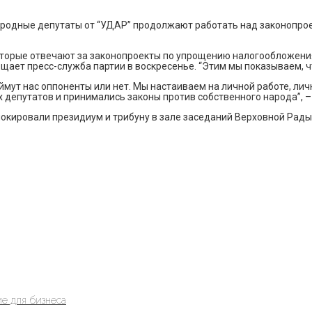
родные депутаты от “УДАР” продолжают работать над законопрое
которые отвечают за законопроекты по упрощению налогообложени
бщает пресс-служба партии в воскресенье. “Этим мы показываем, ч
мут нас оппоненты или нет. Мы настаиваем на личной работе, лич
х депутатов и принимались законы против собственного народа”, 
окировали президиум и трибуну в зале заседаний Верховной Рады
е для бизнеса