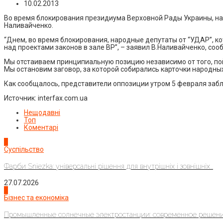
10.02.2013
Во время блокирования президиума Верховной Рады Украины, на
Наливайченко.
“Днем, во время блокирования, народные депутаты от “УДАР”, 
над проектами законов в зале ВР”, – заявил В.Наливайченко, соо
Мы отстаиваем принципиальную позицию независимо от того, пой
Мы остановим заговор, за которой собирались карточки народны
Как сообщалось, представители оппозиции утром 5 февраля забл
Источник: interfax.com.ua
Нещодавні
Топ
Коментарі
1
Суспільство
Фарби Sniezka: універсальні рішення для внутрішніх і зовнішніх...
27.07.2026
2
Бізнес та економіка
Промышленные солнечные электростанции: современное решени