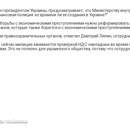
ен президентом Украины, предусматривает, что Министерству вну
ансовая полиция: ко времени ли ее создания в Украине?
“.
му борьбы с экономическими преступлениями нужно реформировать
анов, которые также борются и с экономическими преступлениями
и правоохранительных органов, отметил Дмитрий Ляпин, сотрудни
ы, сейчас милиция занимается проверкой НДС-накладных во время 
ями. Это не полезно для украинского общества, потому что сотруд
е для бизнеса