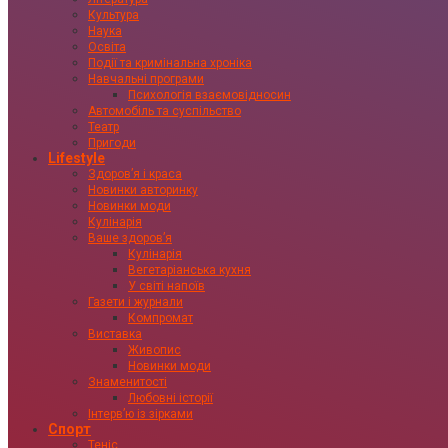
Культура
Наука
Освіта
Події та кримінальна хроніка
Навчальні програми
Психологія взаємовідносин
Автомобіль та суспільство
Театр
Пригоди
Lifestyle
Здоровʼя і краса
Новинки авторинку
Новинки моди
Кулінарія
Ваше здоровʼя
Кулінарія
Вегетаріанська кухня
У світі напоїв
Газети і журнали
Компромат
Виставка
Живопис
Новинки моди
Знаменитості
Любовні історії
Інтервʼю із зірками
Спорт
Теніс