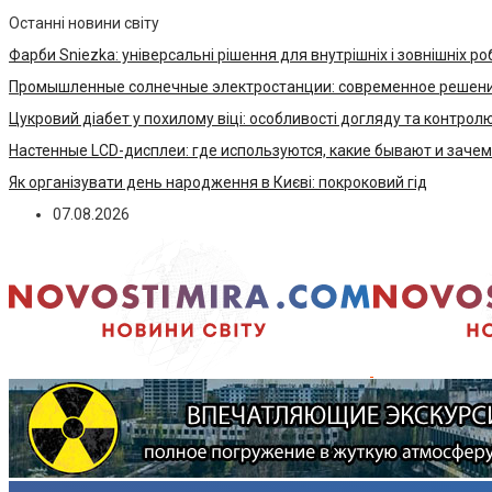
Останні новини світу
Фарби Sniezka: універсальні рішення для внутрішніх і зовнішніх ро
Промышленные солнечные электростанции: современное решени
Цукровий діабет у похилому віці: особливості догляду та контрол
Настенные LCD-дисплеи: где используются, какие бывают и заче
Як організувати день народження в Києві: покроковий гід
07.08.2026