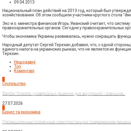
09.04.2013
Национальный план действий на 2013 год, который был утвержд
хозяйствования. Об этом сообщили участники круглого стола “
Фин
Экс-и.о. министра финансов Игорь Уманский считает, что систе
правоохранительных органов. Сегодня у правоохранительных орг
Чтобы экономика Украины развивалась, нужно сокращать функци
Народный депутат Сергей Терехин добавил, что, с одной сторон
единого налога на украинских рынках, что не является их функци
Терехин.
Нещодавні
Топ
Коментарі
1
Суспільство
Фарби Sniezka: універсальні рішення для внутрішніх і зовнішніх...
27.07.2026
2
Бізнес та економіка
Промышленные солнечные электростанции: современное решени