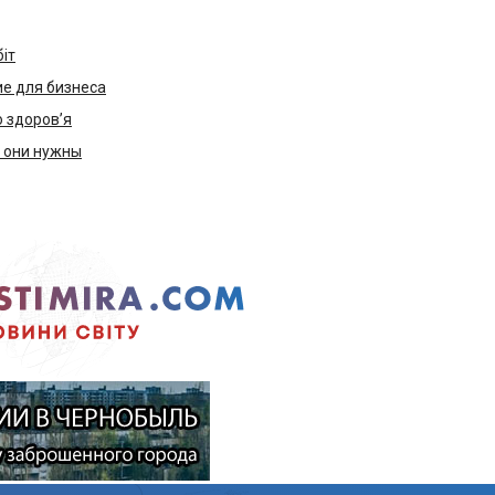
біт
е для бизнеса
ю здоров’я
м они нужны