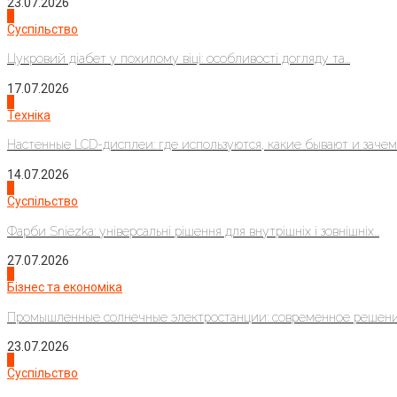
23.07.2026
3
Суспільство
Цукровий діабет у похилому віці: особливості догляду та...
17.07.2026
4
Техніка
Настенные LCD-дисплеи: где используются, какие бывают и зачем..
14.07.2026
1
Суспільство
Фарби Sniezka: універсальні рішення для внутрішніх і зовнішніх...
27.07.2026
2
Бізнес та економіка
Промышленные солнечные электростанции: современное решени
23.07.2026
3
Суспільство