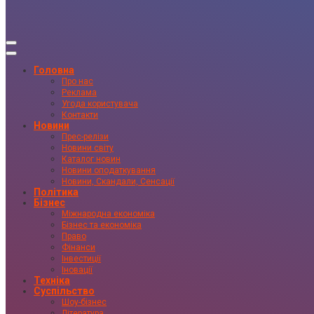
Головна
Про нас
Реклама
Угода користувача
Контакти
Новини
Прес-релізи
Новини світу
Каталог новин
Новини оподаткування
Новини, Скандали, Сенсації
Політика
Бізнес
Міжнародна економіка
Бізнес та економіка
Право
Фінанси
Інвестиції
Іновації
Техніка
Суспільство
Шоу-бізнес
Література