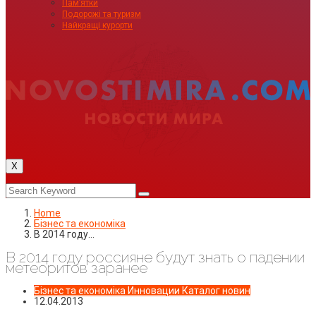
Пам’ятки
Подорожі та туризм
Найкращі курорти
X
Home
Бізнес та економіка
В 2014 году…
В 2014 году россияне будут знать о падении
метеоритов заранее
Бізнес та економіка
Инновации
Каталог новин
12.04.2013