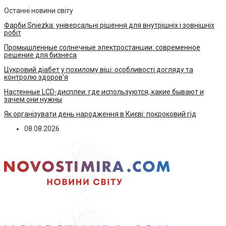
Останні новини світу
Фарби Sniezka: універсальні рішення для внутрішніх і зовнішніх
робіт
Промышленные солнечные электростанции: современное
решение для бизнеса
Цукровий діабет у похилому віці: особливості догляду та
контролю здоров’я
Настенные LCD-дисплеи: где используются, какие бывают и
зачем они нужны
Як організувати день народження в Києві: покроковий гід
08.08.2026