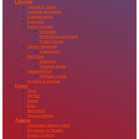
Lifestyle
Здоровʼя і краса
Новинки авторинку
Новинки моди
Кулінарія
Ваше здоровʼя
Кулінарія
Вегетаріанська кухня
У світі напоїв
Газети і журнали
Компромат
Виставка
Живопис
Новинки моди
Знаменитості
Любовні історії
Інтервʼю із зірками
Спорт
Теніс
Футбол
Хокей
Бокс
Автоспорт
Легка атлетіка
Туризм
Подорожі навколо світу
Подорожі по Україні
Країни та міста