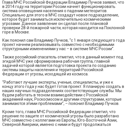
Глава МЧС Российской Федерации Владимир Пучков заявил, что
в 2014 году на территории России начнет функционировать
система оповещения населения о падении метеоритов.
Специально для этого в МЧС создадут новое подразделение,
которое будет заниматься исключительно космическими
угрозами. Данное заявление он сделал после плановой
проверки 28-й пожарной части, которая находится на Поклонной
горе в Москве.
Как пояснил сам Владимир Пучков, “с 1 января следующего года
проект начнем реализовывать совместно с необходимыми
структурными изменениями у нас – в системе МЧС России”.
Также российский спасатель отметил, что в данный момент под
эгидой МЧС уже сформирована рабочая группа, главной
задачей которой является подготовка проекта по созданию
системы защиты населения и территорий Российской
Федерации от угрозы, исходящей из космоса.
“Работают лучшие эксперты, ученые, специалисты, и уже к
концу этого года у нас будет готов проект. Я планирую создать в
наших научных подразделениях соответствующие службы. Мы
будем работать в тесном взаимодействии с Российской
академией наук, Роскосмосом и другими структурами, которые
занимаются этими проблемами”, – пояснил Владимир Пучков.
Кроме того, глава МЧС Российской Федерации отметил, что
решение по защите от космической угрозы было разработано
МЧС совместно с коллегами из Европы, Юго-Восточной Азии,
Северной Америки, именно с ними и будут продолжаться