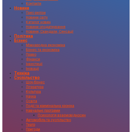
Контакти
Новини
Прес-релізи
Новини світу
Каталог новин
Новини оподаткування
Новини, Скандали, Сенсації
Політика
Бізнес
Міжнародна економіка
Бізнес та економіка
Право
Фінанси
Інвестиції
Іновації
Техніка
Суспільство
Шоу-бізнес
Література
Культура
Наука
Освіта
Події та кримінальна хроніка
Навчальні програми
Психологія взаємовідносин
Автомобіль та суспільство
Театр
Пригоди