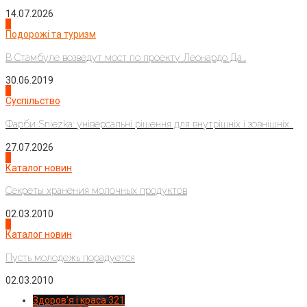
14.07.2026
1
Подорожі та туризм
В Стамбуле возведут мост по проекту Леонардо Да...
30.06.2019
2
Суспільство
Фарби Sniezka: універсальні рішення для внутрішніх і зовнішніх...
27.07.2026
3
Каталог новин
Секреты хранения молочных продуктов
02.03.2010
4
Каталог новин
Пусть молодежь порадуется
02.03.2010
Здоров'я і краса
321