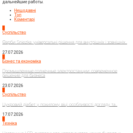
дальнейшие работы.
Нещодавні
Топ
Коментарі
1
Суспільство
Фарби Sniezka: універсальні рішення для внутрішніх і зовнішніх...
27.07.2026
2
Бізнес та економіка
Промышленные солнечные электростанции: современное
решение для бизнеса
23.07.2026
3
Суспільство
Цукровий діабет у похилому віці: особливості догляду та...
17.07.2026
4
Техніка