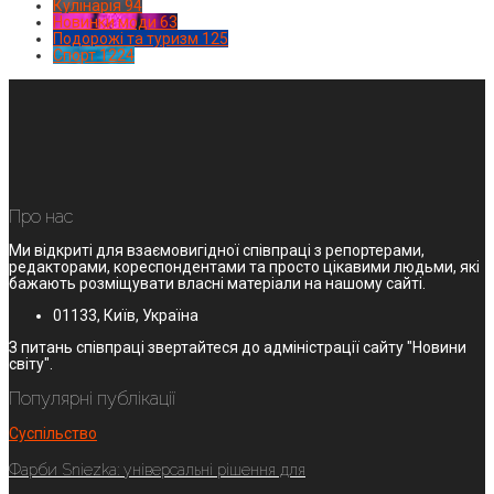
Кулінарія
94
Новинки моди
63
Подорожі та туризм
125
Спорт
1224
Про нас
Ми відкриті для взаємовигідної співпраці з репортерами,
редакторами, кореспондентами та просто цікавими людьми, які
бажають розміщувати власні матеріали на нашому сайті.
01133, Київ, Україна
З питань співпраці звертайтеся до адміністрації сайту "Новини
світу".
Популярні публікації
Суспільство
Фарби Sniezka: універсальні рішення для