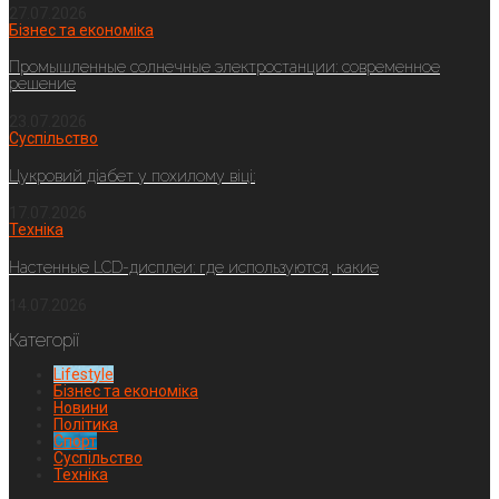
27.07.2026
Бізнес та економіка
Промышленные солнечные электростанции: современное
решение
23.07.2026
Суспільство
Цукровий діабет у похилому віці:
17.07.2026
Техніка
Настенные LCD-дисплеи: где используются, какие
14.07.2026
Категорії
Lifestyle
Бізнес та економіка
Новини
Політика
Спорт
Суспільство
Техніка