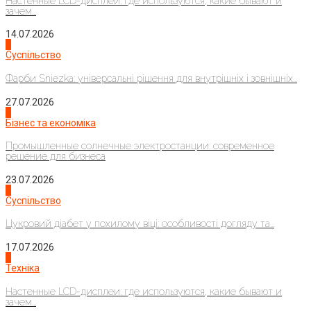
Настенные LCD-дисплеи: где используются, какие бывают и
зачем...
14.07.2026
1
Суспільство
Фарби Sniezka: універсальні рішення для внутрішніх і зовнішніх...
27.07.2026
2
Бізнес та економіка
Промышленные солнечные электростанции: современное
решение для бизнеса
23.07.2026
3
Суспільство
Цукровий діабет у похилому віці: особливості догляду та...
17.07.2026
4
Техніка
Настенные LCD-дисплеи: где используются, какие бывают и
зачем...