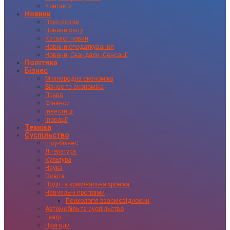
Контакти
Новини
Прес-релізи
Новини світу
Каталог новин
Новини оподаткування
Новини, Скандали, Сенсації
Політика
Бізнес
Міжнародна економіка
Бізнес та економіка
Право
Фінанси
Інвестиції
Іновації
Техніка
Суспільство
Шоу-бізнес
Література
Культура
Наука
Освіта
Події та кримінальна хроніка
Навчальні програми
Психологія взаємовідносин
Автомобіль та суспільство
Театр
Пригоди