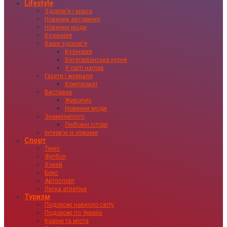
Lifestyle
Здоровʼя і краса
Новинки авторинку
Новинки моди
Кулінарія
Ваше здоровʼя
Кулінарія
Вегетаріанська кухня
У світі напоїв
Газети і журнали
Компромат
Виставка
Живопис
Новинки моди
Знаменитості
Любовні історії
Інтервʼю із зірками
Спорт
Теніс
Футбол
Хокей
Бокс
Автоспорт
Легка атлетіка
Туризм
Подорожі навколо світу
Подорожі по Україні
Країни та міста