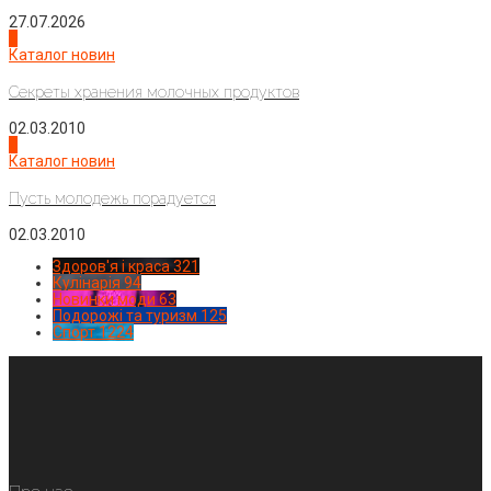
27.07.2026
3
Каталог новин
Секреты хранения молочных продуктов
02.03.2010
4
Каталог новин
Пусть молодежь порадуется
02.03.2010
Здоров'я і краса
321
Кулінарія
94
Новинки моди
63
Подорожі та туризм
125
Спорт
1224