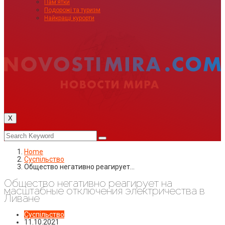
Пам’ятки
Подорожі та туризм
Найкращі курорти
X
Home
Суспільство
Общество негативно реагирует…
Общество негативно реагирует на
масштабные отключения электричества в
Ливане
Суспільство
11.10.2021