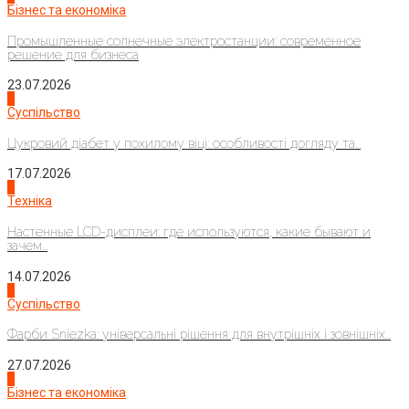
Бізнес та економіка
Промышленные солнечные электростанции: современное
решение для бизнеса
23.07.2026
3
Суспільство
Цукровий діабет у похилому віці: особливості догляду та...
17.07.2026
4
Техніка
Настенные LCD-дисплеи: где используются, какие бывают и
зачем...
14.07.2026
1
Суспільство
Фарби Sniezka: універсальні рішення для внутрішніх і зовнішніх...
27.07.2026
2
Бізнес та економіка