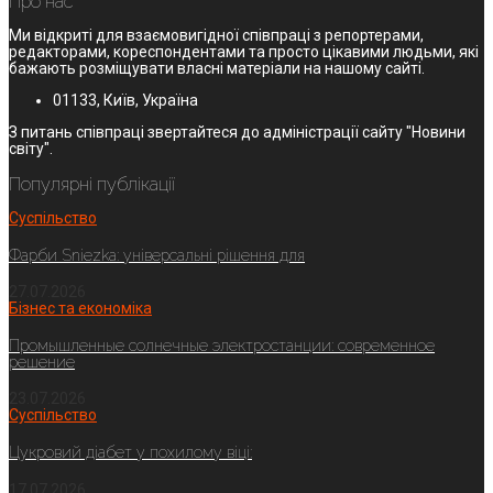
Про нас
Ми відкриті для взаємовигідної співпраці з репортерами,
редакторами, кореспондентами та просто цікавими людьми, які
бажають розміщувати власні матеріали на нашому сайті.
01133, Київ, Україна
З питань співпраці звертайтеся до адміністрації сайту "Новини
світу".
Популярні публікації
Суспільство
Фарби Sniezka: універсальні рішення для
27.07.2026
Бізнес та економіка
Промышленные солнечные электростанции: современное
решение
23.07.2026
Суспільство
Цукровий діабет у похилому віці:
17.07.2026