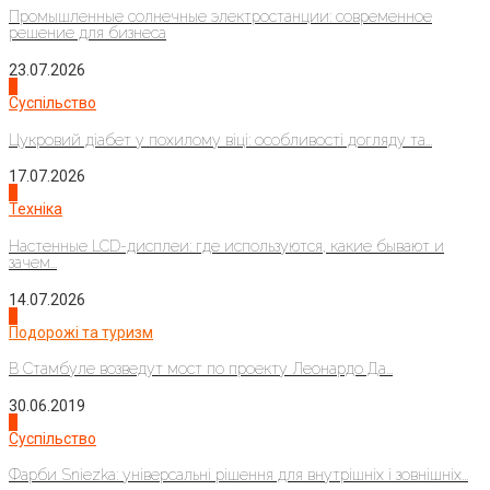
Промышленные солнечные электростанции: современное
решение для бизнеса
23.07.2026
3
Суспільство
Цукровий діабет у похилому віці: особливості догляду та...
17.07.2026
4
Техніка
Настенные LCD-дисплеи: где используются, какие бывают и
зачем...
14.07.2026
1
Подорожі та туризм
В Стамбуле возведут мост по проекту Леонардо Да...
30.06.2019
2
Суспільство
Фарби Sniezka: універсальні рішення для внутрішніх і зовнішніх...