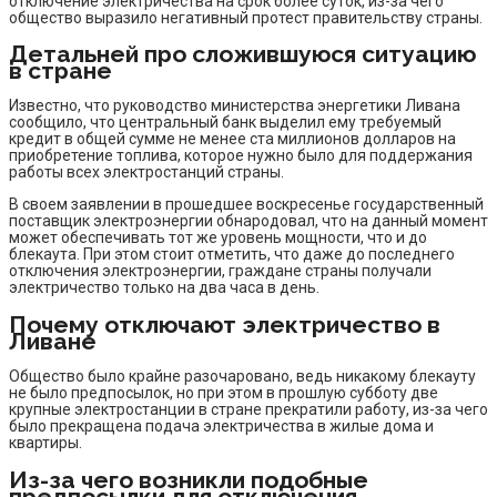
отключение электричества на срок более суток, из-за чего
общество выразило негативный протест правительству страны.
Детальней про сложившуюся ситуацию
в стране
Известно, что руководство министерства энергетики Ливана
сообщило, что центральный банк выделил ему требуемый
кредит в общей сумме не менее ста миллионов долларов на
приобретение топлива, которое нужно было для поддержания
работы всех электростанций страны.
В своем заявлении в прошедшее воскресенье государственный
поставщик электроэнергии обнародовал, что на данный момент
может обеспечивать тот же уровень мощности, что и до
блекаута. При этом стоит отметить, что даже до последнего
отключения электроэнергии, граждане страны получали
электричество только на два часа в день.
Почему отключают электричество в
Ливане
Общество было крайне разочаровано, ведь никакому блекауту
не было предпосылок, но при этом в прошлую субботу две
крупные электростанции в стране прекратили работу, из-за чего
было прекращена подача электричества в жилые дома и
квартиры.
Из-за чего возникли подобные
предпосылки для отключения