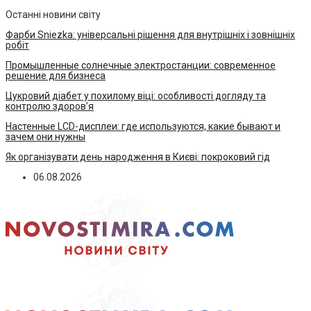
Останні новини світу
Фарби Sniezka: універсальні рішення для внутрішніх і зовнішніх
робіт
Промышленные солнечные электростанции: современное
решение для бизнеса
Цукровий діабет у похилому віці: особливості догляду та
контролю здоров’я
Настенные LCD-дисплеи: где используются, какие бывают и
зачем они нужны
Як організувати день народження в Києві: покроковий гід
06.08.2026