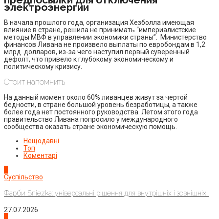
электроэнергии
В начала прошлого года, организация Хезболла имеющая
влияние в стране, решила не принимать “империалистские
методы МВФ в управлении экономики страны”. Министерство
финансов Ливана не произвело выплаты по евробондам в 1,2
млрд. долларов, из-за чего наступил первый суверенный
дефолт, что привело к глубокому экономическому и
политическому кризису.
Стоит напомнить
На данный момент около 60% ливанцев живут за чертой
бедности, в стране большой уровень безработицы, а также
более года нет постоянного руководства. Летом этого года
правительство Ливана попросило у международного
сообщества оказать стране экономическую помощь.
Нещодавні
Топ
Коментарі
1
Суспільство
Фарби Sniezka: універсальні рішення для внутрішніх і зовнішніх...
27.07.2026
2