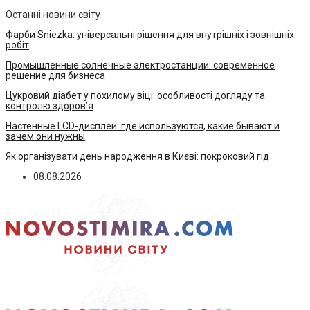
Останні новини світу
Фарби Sniezka: універсальні рішення для внутрішніх і зовнішніх
робіт
Промышленные солнечные электростанции: современное
решение для бизнеса
Цукровий діабет у похилому віці: особливості догляду та
контролю здоров’я
Настенные LCD-дисплеи: где используются, какие бывают и
зачем они нужны
Як організувати день народження в Києві: покроковий гід
08.08.2026