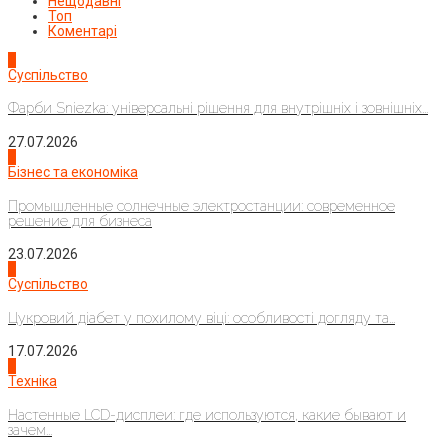
Нещодавні
Топ
Коментарі
1
Суспільство
Фарби Sniezka: універсальні рішення для внутрішніх і зовнішніх...
27.07.2026
2
Бізнес та економіка
Промышленные солнечные электростанции: современное
решение для бизнеса
23.07.2026
3
Суспільство
Цукровий діабет у похилому віці: особливості догляду та...
17.07.2026
4
Техніка
Настенные LCD-дисплеи: где используются, какие бывают и
зачем...