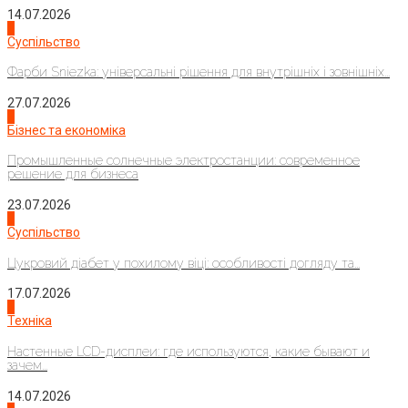
14.07.2026
1
Суспільство
Фарби Sniezka: універсальні рішення для внутрішніх і зовнішніх...
27.07.2026
2
Бізнес та економіка
Промышленные солнечные электростанции: современное
решение для бизнеса
23.07.2026
3
Суспільство
Цукровий діабет у похилому віці: особливості догляду та...
17.07.2026
4
Техніка
Настенные LCD-дисплеи: где используются, какие бывают и
зачем...
14.07.2026