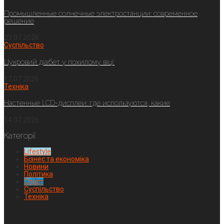
Промышленные солнечные электростанции: современное
решение
23.07.2026
Суспільство
Цукровий діабет у похилому віці:
17.07.2026
Техніка
Настенные LCD-дисплеи: где используются, какие
14.07.2026
Категорії
Lifestyle
Бізнес та економіка
Новини
Політика
Спорт
Суспільство
Техніка