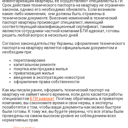
инвентаризация квартиры, ее осуществляют специалисты БТИ.
Срок действия технического паспорта на квартиру не ограничен
законом, однако его необходимо обновлять. Если возникли
какие-либо изменения, они должны быть отражены в
техническом документе. Внесение изменений в технический
паспорт квартиры производит специалист, имеющий
соответствующий квалификационный сертификат, такими
являются сотрудники частной компании БТИ адвокат, готовы
решить любой вопрос в несколько дней.
Согласно законодательству Украины, оформление технического
паспорта на квартиру является официальным документом и
необходим при:
перепланировке
капитальном ремонте
покупка или продажа жилья
приватизация жилья
введение в эксплуатацию новостроя
оформление права собственности
Как мы писали ранее, оформить
технический паспорт на
квартиру
не займет много времени, если дело касается работы
специалистов
БТИ адвокат
. Поэтому обратившись в приватную
компанию, вы сэкономите время и свои нервы, а эксперты
позаботятся о том, чтобы ваши документы как можно быстрее
были готовы. К тому же, вы будете уверены, что все этапы были
проведены на самом высоком уровне из соблюдением всех
нормативных прав.