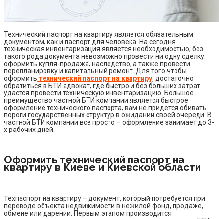
Технический паспорт на квартиру является обязательным
документом, как и паспорт для человека. На сегодня
техническая инвентаризация является необходимостью, без
такого рода документа невозможно провести ни одну сделку:
оформить купля-продажа, наследство, а также провести
перепланировку и капитальный ремонт. Для того чтобы
оформить
технический паспорт на квартиру
,
достаточно
обратиться в БТИ
адвокат, где быстро и без больших затрат
удастся провести техническую инвентаризацию. Большое
преимущество частной БТИ компании является быстрое
оформление технического паспорта, вам не придется обивать
пороги государственных структур в ожидании своей очереди. В
частной БТИ компании все просто – оформление занимает до 3-
х рабочих дней.
Оформить технический паспорт на
квартиру в Киеве и Киевской области
Техпаспорт на квартиру – документ, который потребуется при
переводе объекта недвижимости в нежилой фонд, продаже,
обмене или дарении. Первым этапом производится