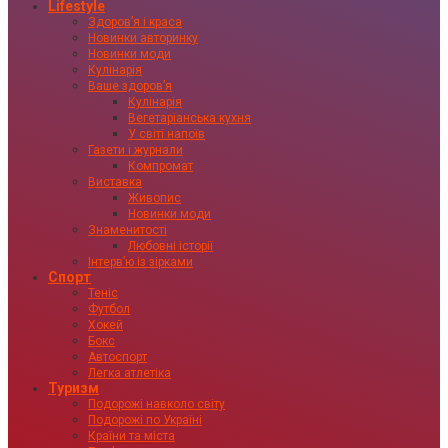
Lifestyle
Здоровʼя і краса
Новинки авторинку
Новинки моди
Кулінарія
Ваше здоровʼя
Кулінарія
Вегетаріанська кухня
У світі напоїв
Газети і журнали
Компромат
Виставка
Живопис
Новинки моди
Знаменитості
Любовні історії
Інтервʼю із зірками
Спорт
Теніс
Футбол
Хокей
Бокс
Автоспорт
Легка атлетіка
Туризм
Подорожі навколо світу
Подорожі по Україні
Країни та міста