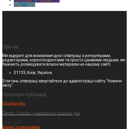
Подорожі та туризм
125
Спорт
1224
Про нас
Ми відкриті для взаємовигідної співпраці з репортерами,
редакторами, кореспондентами та просто цікавими людьми, які
бажають розміщувати власні матеріали на нашому сайті.
01133, Київ, Україна
З питань співпраці звертайтеся до адміністрації сайту "Новини
світу".
Популярні публікації
Суспільство
Фарби Sniezka: універсальні рішення для
27.07.2026
Бізнес та економіка