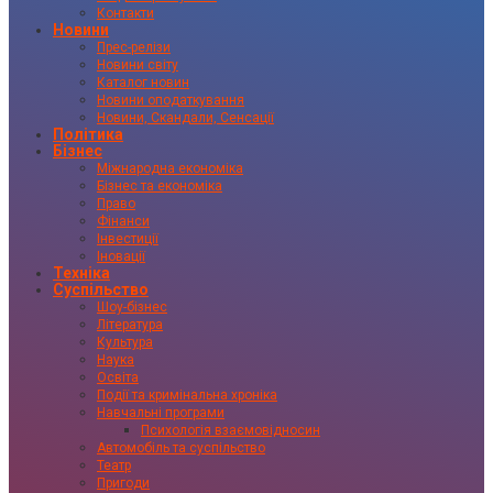
Контакти
Новини
Прес-релізи
Новини світу
Каталог новин
Новини оподаткування
Новини, Скандали, Сенсації
Політика
Бізнес
Міжнародна економіка
Бізнес та економіка
Право
Фінанси
Інвестиції
Іновації
Техніка
Суспільство
Шоу-бізнес
Література
Культура
Наука
Освіта
Події та кримінальна хроніка
Навчальні програми
Психологія взаємовідносин
Автомобіль та суспільство
Театр
Пригоди