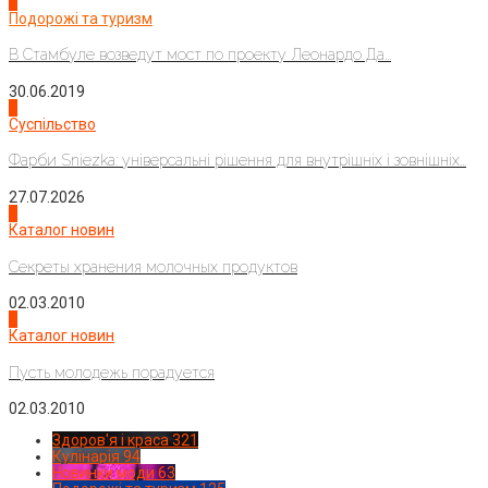
1
Подорожі та туризм
В Стамбуле возведут мост по проекту Леонардо Да...
30.06.2019
2
Суспільство
Фарби Sniezka: універсальні рішення для внутрішніх і зовнішніх...
27.07.2026
3
Каталог новин
Секреты хранения молочных продуктов
02.03.2010
4
Каталог новин
Пусть молодежь порадуется
02.03.2010
Здоров'я і краса
321
Кулінарія
94
Новинки моди
63