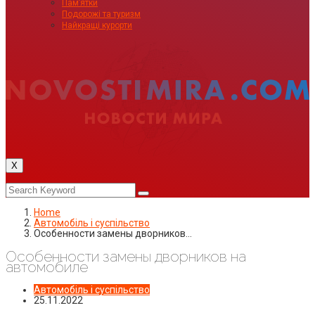
Пам’ятки
Подорожі та туризм
Найкращі курорти
X
Home
Автомобіль і суспільство
Особенности замены дворников…
Особенности замены дворников на
автомобиле
Автомобіль і суспільство
25.11.2022