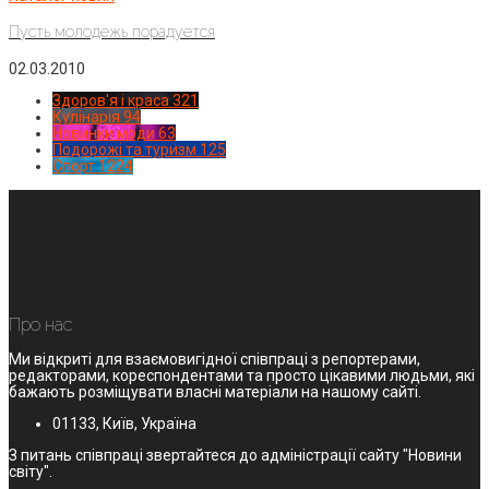
Пусть молодежь порадуется
02.03.2010
Здоров'я і краса
321
Кулінарія
94
Новинки моди
63
Подорожі та туризм
125
Спорт
1224
Про нас
Ми відкриті для взаємовигідної співпраці з репортерами,
редакторами, кореспондентами та просто цікавими людьми, які
бажають розміщувати власні матеріали на нашому сайті.
01133, Київ, Україна
З питань співпраці звертайтеся до адміністрації сайту "Новини
світу".