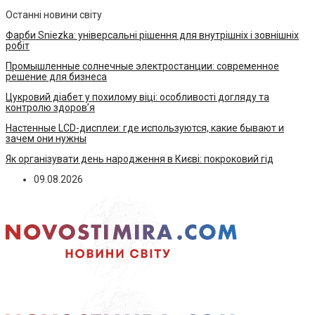
Останні новини світу
Фарби Sniezka: універсальні рішення для внутрішніх і зовнішніх
робіт
Промышленные солнечные электростанции: современное
решение для бизнеса
Цукровий діабет у похилому віці: особливості догляду та
контролю здоров’я
Настенные LCD-дисплеи: где используются, какие бывают и
зачем они нужны
Як організувати день народження в Києві: покроковий гід
09.08.2026