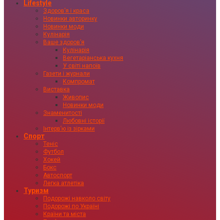
Lifestyle
Здоровʼя і краса
Новинки авторинку
Новинки моди
Кулінарія
Ваше здоровʼя
Кулінарія
Вегетаріанська кухня
У світі напоїв
Газети і журнали
Компромат
Виставка
Живопис
Новинки моди
Знаменитості
Любовні історії
Інтервʼю із зірками
Спорт
Теніс
Футбол
Хокей
Бокс
Автоспорт
Легка атлетіка
Туризм
Подорожі навколо світу
Подорожі по Україні
Країни та міста