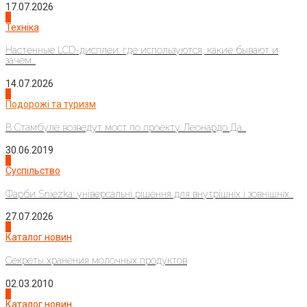
17.07.2026
4
Техніка
Настенные LCD-дисплеи: где используются, какие бывают и
зачем...
14.07.2026
1
Подорожі та туризм
В Стамбуле возведут мост по проекту Леонардо Да...
30.06.2019
2
Суспільство
Фарби Sniezka: універсальні рішення для внутрішніх і зовнішніх...
27.07.2026
3
Каталог новин
Секреты хранения молочных продуктов
02.03.2010
4
Каталог новин