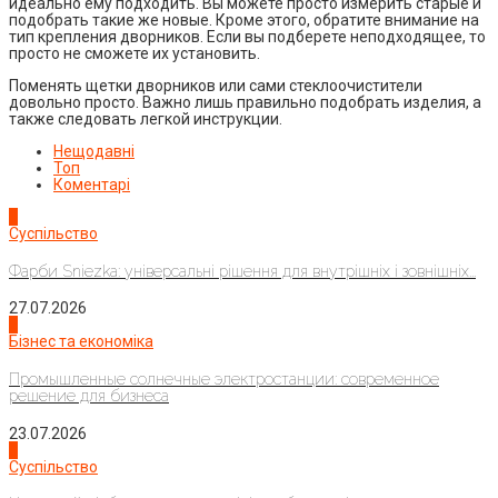
идеально ему подходить. Вы можете просто измерить старые и
подобрать такие же новые. Кроме этого, обратите внимание на
тип крепления дворников. Если вы подберете неподходящее, то
просто не сможете их установить.
Поменять щетки дворников или сами стеклоочистители
довольно просто. Важно лишь правильно подобрать изделия, а
также следовать легкой инструкции.
Нещодавні
Топ
Коментарі
1
Суспільство
Фарби Sniezka: універсальні рішення для внутрішніх і зовнішніх...
27.07.2026
2
Бізнес та економіка
Промышленные солнечные электростанции: современное
решение для бизнеса
23.07.2026
3
Суспільство