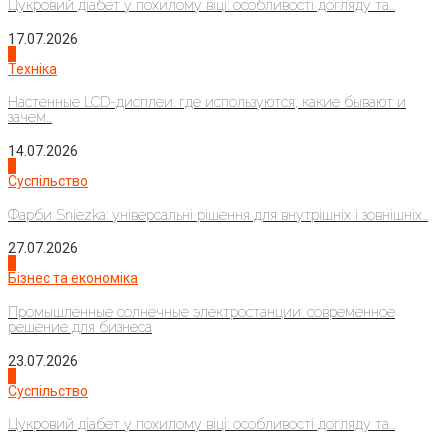
Цукровий діабет у похилому віці: особливості догляду та...
17.07.2026
4
Техніка
Настенные LCD-дисплеи: где используются, какие бывают и
зачем...
14.07.2026
1
Суспільство
Фарби Sniezka: універсальні рішення для внутрішніх і зовнішніх...
27.07.2026
2
Бізнес та економіка
Промышленные солнечные электростанции: современное
решение для бизнеса
23.07.2026
3
Суспільство
Цукровий діабет у похилому віці: особливості догляду та...