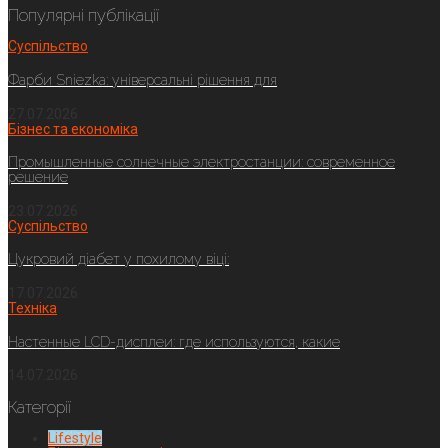
Популярні публікації
Суспільство
Фарби Sniezka: універсальні рішення для
27.07.2026
Бізнес та економіка
Промышленные солнечные электростанции: современное
решение
23.07.2026
Суспільство
Цукровий діабет у похилому віці:
17.07.2026
Техніка
Настенные LCD-дисплеи: где используются, какие
14.07.2026
Категорії
Lifestyle