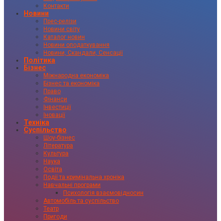
Контакти
Новини
Прес-релізи
Новини світу
Каталог новин
Новини оподаткування
Новини, Скандали, Сенсації
Політика
Бізнес
Міжнародна економіка
Бізнес та економіка
Право
Фінанси
Інвестиції
Іновації
Техніка
Суспільство
Шоу-бізнес
Література
Культура
Наука
Освіта
Події та кримінальна хроніка
Навчальні програми
Психологія взаємовідносин
Автомобіль та суспільство
Театр
Пригоди