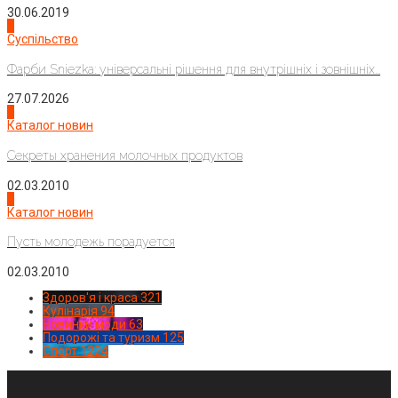
30.06.2019
2
Суспільство
Фарби Sniezka: універсальні рішення для внутрішніх і зовнішніх...
27.07.2026
3
Каталог новин
Секреты хранения молочных продуктов
02.03.2010
4
Каталог новин
Пусть молодежь порадуется
02.03.2010
Здоров'я і краса
321
Кулінарія
94
Новинки моди
63
Подорожі та туризм
125
Спорт
1224