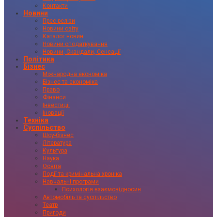
Контакти
Новини
Прес-релізи
Новини світу
Каталог новин
Новини оподаткування
Новини, Скандали, Сенсації
Політика
Бізнес
Міжнародна економіка
Бізнес та економіка
Право
Фінанси
Інвестиції
Іновації
Техніка
Суспільство
Шоу-бізнес
Література
Культура
Наука
Освіта
Події та кримінальна хроніка
Навчальні програми
Психологія взаємовідносин
Автомобіль та суспільство
Театр
Пригоди