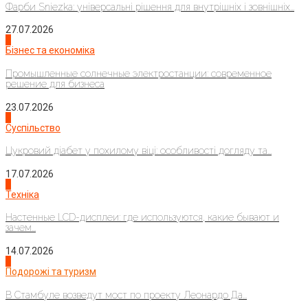
Фарби Sniezka: універсальні рішення для внутрішніх і зовнішніх...
27.07.2026
2
Бізнес та економіка
Промышленные солнечные электростанции: современное
решение для бизнеса
23.07.2026
3
Суспільство
Цукровий діабет у похилому віці: особливості догляду та...
17.07.2026
4
Техніка
Настенные LCD-дисплеи: где используются, какие бывают и
зачем...
14.07.2026
1
Подорожі та туризм
В Стамбуле возведут мост по проекту Леонардо Да...