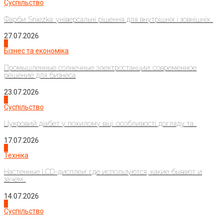
Суспільство
Фарби Sniezka: універсальні рішення для внутрішніх і зовнішніх...
27.07.2026
2
Бізнес та економіка
Промышленные солнечные электростанции: современное
решение для бизнеса
23.07.2026
3
Суспільство
Цукровий діабет у похилому віці: особливості догляду та...
17.07.2026
4
Техніка
Настенные LCD-дисплеи: где используются, какие бывают и
зачем...
14.07.2026
1
Суспільство