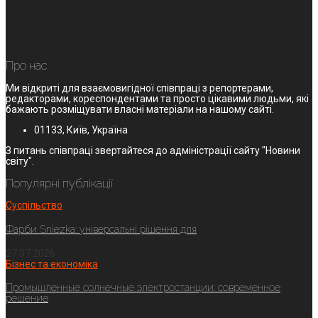
Про нас
Ми відкриті для взаємовигідної співпраці з репортерами,
редакторами, кореспондентами та просто цікавими людьми, які
бажають розміщувати власні матеріали на нашому сайті.
01133, Київ, Україна
З питань співпраці звертайтеся до адміністрації сайту "Новини
світу".
Популярні публікації
Суспільство
Фарби Sniezka: універсальні рішення для
27.07.2026
Бізнес та економіка
Промышленные солнечные электростанции: современное
решение