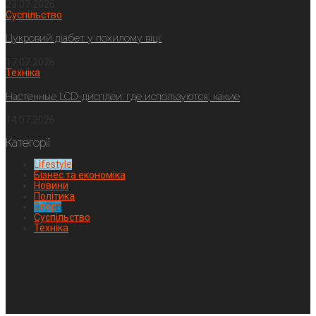
23.07.2026
Суспільство
Цукровий діабет у похилому віці:
17.07.2026
Техніка
Настенные LCD-дисплеи: где используются, какие
14.07.2026
Категорії
Lifestyle
Бізнес та економіка
Новини
Політика
Спорт
Суспільство
Техніка