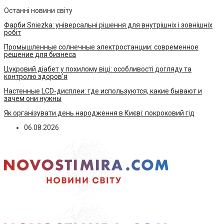
Останні новини світу
Фарби Sniezka: універсальні рішення для внутрішніх і зовнішніх
робіт
Промышленные солнечные электростанции: современное
решение для бизнеса
Цукровий діабет у похилому віці: особливості догляду та
контролю здоров’я
Настенные LCD-дисплеи: где используются, какие бывают и
зачем они нужны
Як організувати день народження в Києві: покроковий гід
06.08.2026