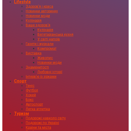
Lifestyle
Здоровʼя і краса
Новинки авторинку
Новинки моди
Кулінарія
Ваше здоровʼя
Кулінарія
Вегетаріанська кухня
У світі напоїв
Газети і журнали
Компромат
Виставка
Живопис
Новинки моди
Знаменитості
Любовні історії
Інтервʼю із зірками
Спорт
Теніс
Футбол
Хокей
Бокс
Автоспорт
Легка атлетіка
Туризм
Подорожі навколо світу
Подорожі по Україні
Країни та міста