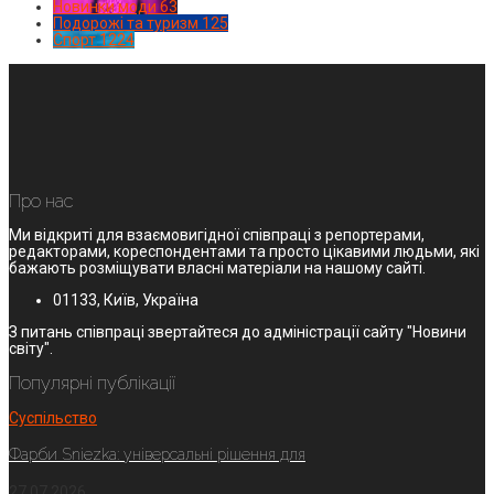
Новинки моди
63
Подорожі та туризм
125
Спорт
1224
Про нас
Ми відкриті для взаємовигідної співпраці з репортерами,
редакторами, кореспондентами та просто цікавими людьми, які
бажають розміщувати власні матеріали на нашому сайті.
01133, Київ, Україна
З питань співпраці звертайтеся до адміністрації сайту "Новини
світу".
Популярні публікації
Суспільство
Фарби Sniezka: універсальні рішення для
27.07.2026