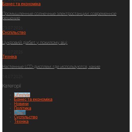
Бізнес та економіка
Промышленные солнечные электростанции: современное
решение
23.07.2026
Суспільство
Цукровий діабет у похилому віці:
17.07.2026
Техніка
Настенные LCD-дисплеи: где используются, какие
14.07.2026
Категорії
Lifestyle
Бізнес та економіка
Новини
Політика
Спорт
Суспільство
Техніка