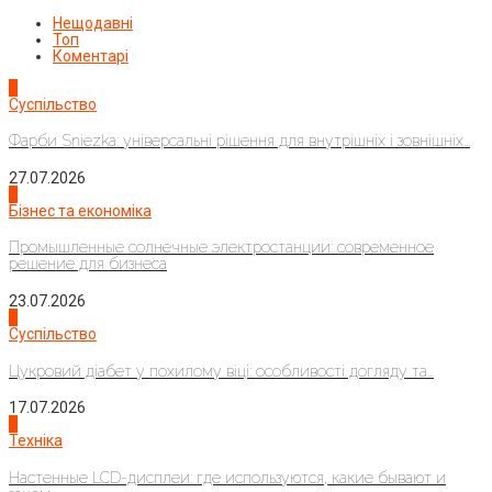
Нещодавні
Топ
Коментарі
1
Суспільство
Фарби Sniezka: універсальні рішення для внутрішніх і зовнішніх...
27.07.2026
2
Бізнес та економіка
Промышленные солнечные электростанции: современное
решение для бизнеса
23.07.2026
3
Суспільство
Цукровий діабет у похилому віці: особливості догляду та...
17.07.2026
4
Техніка
Настенные LCD-дисплеи: где используются, какие бывают и