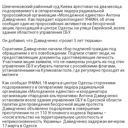
Шевченковский районный суд Киева арестовал на два месяца
подозреваемого в сепаратизме лидера радикальной
пророссийской организации «Молодежное единство» Антона
Давидченко. Как передает корреспондент УНИАН, об этом
сообщил один из пророссийских активистов на бессрочной
акции, проходящей в центре Одессы, на улице Еврейской, возле
здания областного управления СБУ.
Он добавил, что Давидченко «грозит 5 лет тюрьмы».
Соратники Давидченко начали сбор подписей граждан под
обращением о его освобождении. Подписи ставят люди, не
предоставляющие документы, удостоверяющие личность.
Участники акции заявили, что не намерены уходить из-под стен
управления СБУ и убирать палатки с российскими флагами,
установленными на Куликовом поле, где регулярно проходят их
митинги.
Как сообщал УНИАН, 18 марта в центре Одессы сторонники
подозреваемого в сепаратизме лидера радикальной
организации «Молодежное единство» и координатора
организации «Народная альтернатива» Антона Давидченко
установили возле здания управления СБУ в Одесской области
палатки для проведения бессрочной акции протеста.
Давидченко объявлено подозрение в совершении
преступления по ст.110 Уголовного кодекса Украины –
«посягательство на территориальную целостность и
неприкосновенность Украины». Давидченко задержан вечером
17 марта в Одессе.