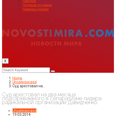
Пам’ятки
Подорожі та туризм
Найкращі курорти
X
Home
Uncategorized
Суд арестовал на…
Суд арестовал на два месяца
подозреваемого в сепаратизме лидера
радикальной организации Давидченко.
Uncategorized
19.03.2014