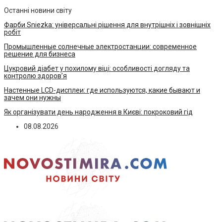
Останні новини світу
Фарби Sniezka: універсальні рішення для внутрішніх і зовнішніх
робіт
Промышленные солнечные электростанции: современное
решение для бизнеса
Цукровий діабет у похилому віці: особливості догляду та
контролю здоров’я
Настенные LCD-дисплеи: где используются, какие бывают и
зачем они нужны
Як організувати день народження в Києві: покроковий гід
08.08.2026