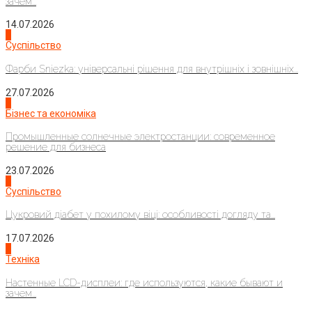
зачем...
14.07.2026
1
Суспільство
Фарби Sniezka: універсальні рішення для внутрішніх і зовнішніх...
27.07.2026
2
Бізнес та економіка
Промышленные солнечные электростанции: современное
решение для бизнеса
23.07.2026
3
Суспільство
Цукровий діабет у похилому віці: особливості догляду та...
17.07.2026
4
Техніка
Настенные LCD-дисплеи: где используются, какие бывают и
зачем...