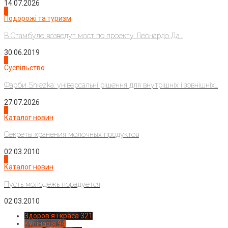
14.07.2026
1
Подорожі та туризм
В Стамбуле возведут мост по проекту Леонардо Да...
30.06.2019
2
Суспільство
Фарби Sniezka: універсальні рішення для внутрішніх і зовнішніх...
27.07.2026
3
Каталог новин
Секреты хранения молочных продуктов
02.03.2010
4
Каталог новин
Пусть молодежь порадуется
02.03.2010
Здоров'я і краса
321
Кулінарія
94