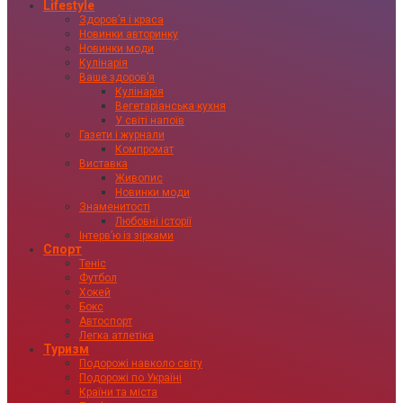
Lifestyle
Здоровʼя і краса
Новинки авторинку
Новинки моди
Кулінарія
Ваше здоровʼя
Кулінарія
Вегетаріанська кухня
У світі напоїв
Газети і журнали
Компромат
Виставка
Живопис
Новинки моди
Знаменитості
Любовні історії
Інтервʼю із зірками
Спорт
Теніс
Футбол
Хокей
Бокс
Автоспорт
Легка атлетіка
Туризм
Подорожі навколо світу
Подорожі по Україні
Країни та міста