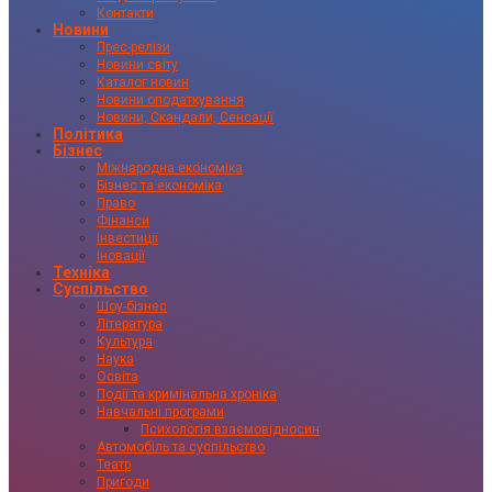
Контакти
Новини
Прес-релізи
Новини світу
Каталог новин
Новини оподаткування
Новини, Скандали, Сенсації
Політика
Бізнес
Міжнародна економіка
Бізнес та економіка
Право
Фінанси
Інвестиції
Іновації
Техніка
Суспільство
Шоу-бізнес
Література
Культура
Наука
Освіта
Події та кримінальна хроніка
Навчальні програми
Психологія взаємовідносин
Автомобіль та суспільство
Театр
Пригоди