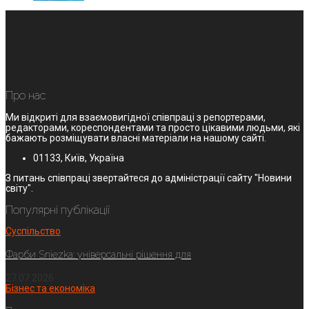
Про нас
Ми відкриті для взаємовигідної співпраці з репортерами,
редакторами, кореспондентами та просто цікавими людьми, які
бажають розміщувати власні матеріали на нашому сайті.
01133, Київ, Україна
З питань співпраці звертайтеся до адміністрації сайту "Новини
світу".
Популярні публікації
Суспільство
Фарби Sniezka: універсальні рішення для
27.07.2026
Бізнес та економіка