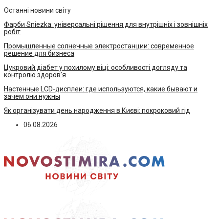
Останні новини світу
Фарби Sniezka: універсальні рішення для внутрішніх і зовнішніх
робіт
Промышленные солнечные электростанции: современное
решение для бизнеса
Цукровий діабет у похилому віці: особливості догляду та
контролю здоров’я
Настенные LCD-дисплеи: где используются, какие бывают и
зачем они нужны
Як організувати день народження в Києві: покроковий гід
06.08.2026