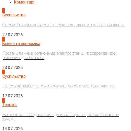
Коментарі
1
Суспільство
Фарби Sniezka: універсальні рішення для внутрішніх і зовнішніх...
27.07.2026
2
Бізнес та економіка
Промышленные солнечные электростанции: современное
решение для бизнеса
23.07.2026
3
Суспільство
Цукровий діабет у похилому віці: особливості догляду та...
17.07.2026
4
Техніка
Настенные LCD-дисплеи: где используются, какие бывают и
зачем...
14.07.2026