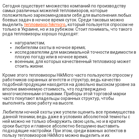
Сегодня существует множество компаний по производству
самых различных можелей тепловизоров, которые
положительно зарекомендовали себя для выполнения любых
боевых задач в ночное время суток. Среди таковых можно
выделить
тепловизор hikmicro
,
который пользуется спросом не
только в Украине, но и за рубежом. Стоит понимать, что такого
рода тепловизоры хорошо подходят:
натуралистам;
любителям охоты в ночное время;
исследователям для максимальной точности видимости в
плохую погоду или в ночное время;
военным, для которых качественный тепловизор может
стоить жизни.
Кроме этого тепловизоры HikMicro часто пользуются спросом у
работников охранных агентств и структур, ведь качество
подобной продукции находится на довольно высоком уровне за
вполне вменяемую стоимость, что подтверждено
многочисленными отзывами. Приборы этой торговой марки
часто покупают владельцы охранных структур, чтобы
выполнять свою работу на высоте.
Любители ночной охоты уже успели оценить все преимущества
данной техники, ведь даже в условиях абсолютной темноты с
ней можно не только обнаружить свою цель, но и в краткие
сроки быстро и главное абсолютно бесшумно выставить
подходящие настройки. При этом, среди важных аспектов в
пользу тепловизоров HikMicro можно выделить и их