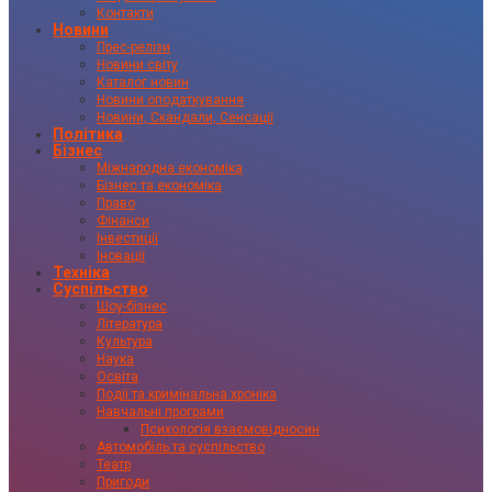
Контакти
Новини
Прес-релізи
Новини світу
Каталог новин
Новини оподаткування
Новини, Скандали, Сенсації
Політика
Бізнес
Міжнародна економіка
Бізнес та економіка
Право
Фінанси
Інвестиції
Іновації
Техніка
Суспільство
Шоу-бізнес
Література
Культура
Наука
Освіта
Події та кримінальна хроніка
Навчальні програми
Психологія взаємовідносин
Автомобіль та суспільство
Театр
Пригоди