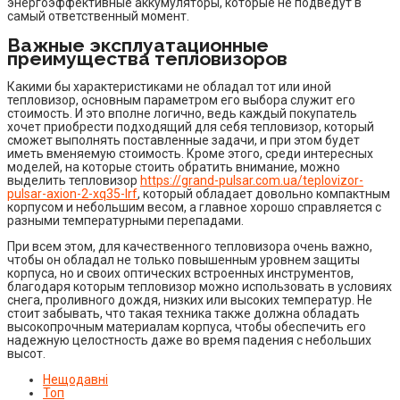
энергоэффективные аккумуляторы, которые не подведут в
самый ответственный момент.
Важные эксплуатационные
преимущества тепловизоров
Какими бы характеристиками не обладал тот или иной
тепловизор, основным параметром его выбора служит его
стоимость. И это вполне логично, ведь каждый покупатель
хочет приобрести подходящий для себя тепловизор, который
сможет выполнять поставленные задачи, и при этом будет
иметь вменяемую стоимость. Кроме этого, среди интересных
моделей, на которые стоить обратить внимание, можно
выделить тепловизор
https://grand-pulsar.com.ua/teplovizor-
pulsar-axion-2-xq35-lrf
, который обладает довольно компактным
корпусом и небольшим весом, а главное хорошо справляется с
разными температурными перепадами.
При всем этом, для качественного тепловизора очень важно,
чтобы он обладал не только повышенным уровнем защиты
корпуса, но и своих оптических встроенных инструментов,
благодаря которым тепловизор можно использовать в условиях
снега, проливного дождя, низких или высоких температур. Не
стоит забывать, что такая техника также должна обладать
высокопрочным материалам корпуса, чтобы обеспечить его
надежную целостность даже во время падения с небольших
высот.
Нещодавні
Топ