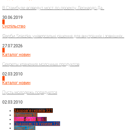
В Стамбуле возведут мост по проекту Леонардо Да...
30.06.2019
2
Суспільство
Фарби Sniezka: універсальні рішення для внутрішніх і зовнішніх...
27.07.2026
3
Каталог новин
Секреты хранения молочных продуктов
02.03.2010
4
Каталог новин
Пусть молодежь порадуется
02.03.2010
Здоров'я і краса
321
Кулінарія
94
Новинки моди
63
Подорожі та туризм
125
Спорт
1224