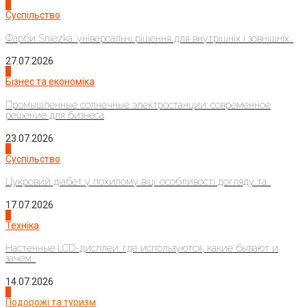
1
Суспільство
Фарби Sniezka: універсальні рішення для внутрішніх і зовнішніх...
27.07.2026
2
Бізнес та економіка
Промышленные солнечные электростанции: современное
решение для бизнеса
23.07.2026
3
Суспільство
Цукровий діабет у похилому віці: особливості догляду та...
17.07.2026
4
Техніка
Настенные LCD-дисплеи: где используются, какие бывают и
зачем...
14.07.2026
1
Подорожі та туризм