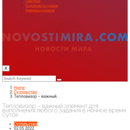
Пам’ятки
Подорожі та туризм
Найкращі курорти
X
Home
Суспільство
Тепловизор – важный…
Тепловизор – важный элемент для
выполнения любого задания в ночное время
суток
Суспільство
02.05.2022