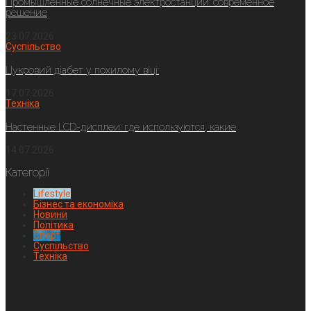
Промышленные солнечные электростанции: современное
решение
23.07.2026
Суспільство
Цукровий діабет у похилому віці:
17.07.2026
Техніка
Настенные LCD-дисплеи: где используются, какие
14.07.2026
Категорії
Lifestyle
Бізнес та економіка
Новини
Політика
Спорт
Суспільство
Техніка