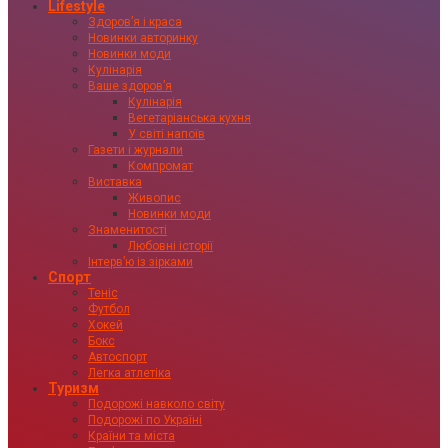
Lifestyle
Здоровʼя і краса
Новинки авторинку
Новинки моди
Кулінарія
Ваше здоровʼя
Кулінарія
Вегетаріанська кухня
У світі напоїв
Газети і журнали
Компромат
Виставка
Живопис
Новинки моди
Знаменитості
Любовні історії
Інтервʼю із зірками
Спорт
Теніс
Футбол
Хокей
Бокс
Автоспорт
Легка атлетіка
Туризм
Подорожі навколо світу
Подорожі по Україні
Країни та міста