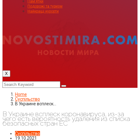
Пам’ятки
Подорожі та туризм
Найкращі курорти
X
Home
Суспільство
В Украине всплеск…
В Украине всплеск коронавируса, из-за
чего есть вероятность удаления из списка
безопасных стран ЕС
Суспільство
19.10.2021