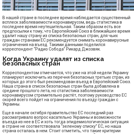
В нашей стране в последнее время наблюдается существенный
всплеск заболеваемости коронавирусом, ведь статистика в
последнее время неутешительная. Таким образом есть все
предпосылки к тому, что Европейский Союз в ближайшее время
удалит нашу страну из списка безопасных стран, для чьих
граждан странами ЕС рекомендуется снимать коронавирусные
ограничения на въезд. Такими данными поделился
корреспондент “Радио Собода” Рикард Джозвяк.
Когда Украину удалят из списка
безопасных стран
Корреспондентом отмечается, что уже на этой недели Украину
планируют исключить из перечня безопасных третьих стран, из
которых до этого был рекомендован въезд в Европейский Союз.
Наша страна в список безопасных стран была добавлена в
средине прошлого лета, но статистика заболеваемости
коронавирусом стремительно растёт, поэтому руководство ЕС
скорей всего пойдет на ограничения по въезду граждан с
Украины.
Еще в начале октября правительство ЕС последний раз
рассматривало вопрос касательно Украины и возможности
въезда из нее в ЕС и хоть тогда эпидемиологическая ситуация
в стране не соответствовала “зеленому списку” ЕС, но наша
страна осталась в нем. Стоит отметить, что такие критерии