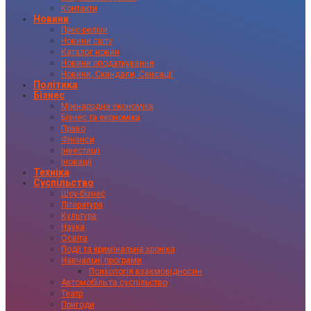
Контакти
Новини
Прес-релізи
Новини світу
Каталог новин
Новини оподаткування
Новини, Скандали, Сенсації
Політика
Бізнес
Міжнародна економіка
Бізнес та економіка
Право
Фінанси
Інвестиції
Іновації
Техніка
Суспільство
Шоу-бізнес
Література
Культура
Наука
Освіта
Події та кримінальна хроніка
Навчальні програми
Психологія взаємовідносин
Автомобіль та суспільство
Театр
Пригоди