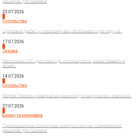
решение для бизнеса
23.07.2026
3
Суспільство
Цукровий діабет у похилому віці: особливості догляду та...
17.07.2026
4
Техніка
Настенные LCD-дисплеи: где используются, какие бывают и
зачем...
14.07.2026
1
Суспільство
Фарби Sniezka: універсальні рішення для внутрішніх і зовнішніх...
27.07.2026
2
Бізнес та економіка
Промышленные солнечные электростанции: современное
решение для бизнеса