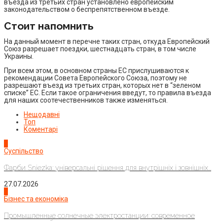
въезда из третьих стран установлено европейским
законодательством о беспрепятственном въезде.
Стоит напомнить
На данный момент в перечне таких стран, откуда Европейский
Союз разрешает поездки, шестнадцать стран, в том числе
Украины.
При всем этом, в основном страны ЕС прислушиваются к
рекомендации Совета Европейского Союза, поэтому не
разрешают въезд из третьих стран, которых нет в “зеленом
списке” ЕС. Если такое ограничения введут, то правила въезда
для наших соотечественников также изменяться.
Нещодавні
Топ
Коментарі
1
Суспільство
Фарби Sniezka: універсальні рішення для внутрішніх і зовнішніх...
27.07.2026
2
Бізнес та економіка
Промышленные солнечные электростанции: современное