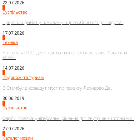
23.07.2026
3
Суспільство
Цукровий діабет у похилому віці: особливості догляду та...
17.07.2026
4
Техніка
Настенные LCD-дисплеи: где используются, какие бывают и
зачем...
14.07.2026
1
Подорожі та туризм
В Стамбуле возведут мост по проекту Леонардо Да...
30.06.2019
2
Суспільство
Фарби Sniezka: універсальні рішення для внутрішніх і зовнішніх...
27.07.2026
3
Каталог новин