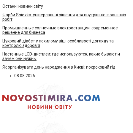
Останні новини світу
Фарби Sniezka: універсальні рішення для внутрішніх і зовнішніх
робіт
Промышленные солнечные электростанции: современное
решение для бизнеса
Цукровий діабет у похилому віці: особливості догляду та
контролю здоров’я
Настенные LCD-дисплеи: где используются, какие бывают и
зачем они нужны
Як організувати день народження в Києві: покроковий гід
08.08.2026