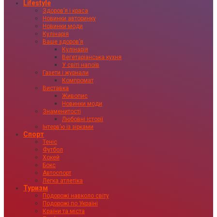
Lifestyle
Здоровʼя і краса
Новинки авторинку
Новинки моди
Кулінарія
Ваше здоровʼя
Кулінарія
Вегетаріанська кухня
У світі напоїв
Газети і журнали
Компромат
Виставка
Живопис
Новинки моди
Знаменитості
Любовні історії
Інтервʼю із зірками
Спорт
Теніс
Футбол
Хокей
Бокс
Автоспорт
Легка атлетіка
Туризм
Подорожі навколо світу
Подорожі по Україні
Країни та міста