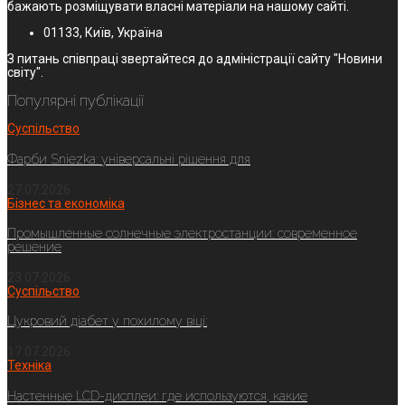
бажають розміщувати власні матеріали на нашому сайті.
01133, Київ, Україна
З питань співпраці звертайтеся до адміністрації сайту "Новини
світу".
Популярні публікації
Суспільство
Фарби Sniezka: універсальні рішення для
27.07.2026
Бізнес та економіка
Промышленные солнечные электростанции: современное
решение
23.07.2026
Суспільство
Цукровий діабет у похилому віці:
17.07.2026
Техніка
Настенные LCD-дисплеи: где используются, какие