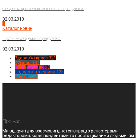
Секреты хранения молочных продуктов
02.03.2010
4
Каталог новин
Пусть молодежь порадуется
02.03.2010
Здоров'я і краса
321
Кулінарія
94
Новинки моди
63
Подорожі та туризм
125
Спорт
1224
Про нас
Ми відкриті для взаємовигідної співпраці з репортерами,
редакторами, кореспондентами та просто цікавими людьми, які