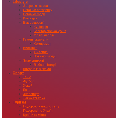
Lifestyle
Здоровʼя і краса
Новинки авторинку
Новинки моди
Кулінарія
Ваше здоровʼя
Кулінарія
Вегетаріанська кухня
У світі напоїв
Газети і журнали
Компромат
Виставка
Живопис
Новинки моди
Знаменитості
Любовні історії
Інтервʼю із зірками
Спорт
Теніс
Футбол
Хокей
Бокс
Автоспорт
Легка атлетіка
Туризм
Подорожі навколо світу
Подорожі по Україні
Країни та міста