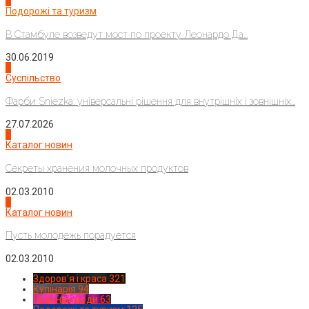
1
Подорожі та туризм
В Стамбуле возведут мост по проекту Леонардо Да...
30.06.2019
2
Суспільство
Фарби Sniezka: універсальні рішення для внутрішніх і зовнішніх...
27.07.2026
3
Каталог новин
Секреты хранения молочных продуктов
02.03.2010
4
Каталог новин
Пусть молодежь порадуется
02.03.2010
Здоров'я і краса
321
Кулінарія
94
Новинки моди
63