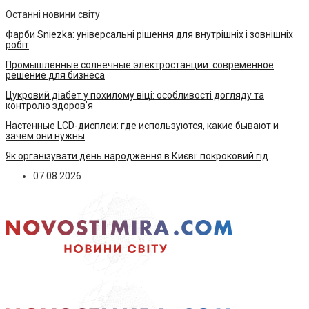
Останні новини світу
Фарби Sniezka: універсальні рішення для внутрішніх і зовнішніх
робіт
Промышленные солнечные электростанции: современное
решение для бизнеса
Цукровий діабет у похилому віці: особливості догляду та
контролю здоров’я
Настенные LCD-дисплеи: где используются, какие бывают и
зачем они нужны
Як організувати день народження в Києві: покроковий гід
07.08.2026