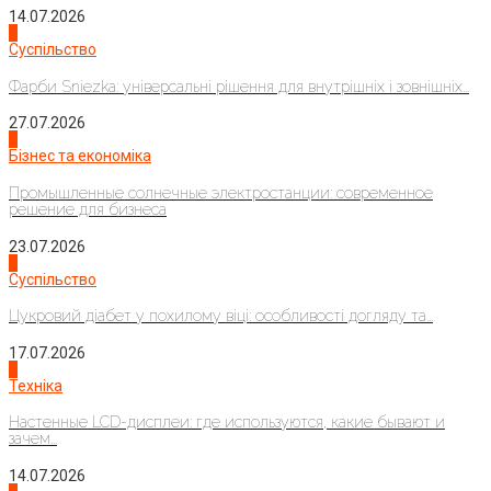
14.07.2026
1
Суспільство
Фарби Sniezka: універсальні рішення для внутрішніх і зовнішніх...
27.07.2026
2
Бізнес та економіка
Промышленные солнечные электростанции: современное
решение для бизнеса
23.07.2026
3
Суспільство
Цукровий діабет у похилому віці: особливості догляду та...
17.07.2026
4
Техніка
Настенные LCD-дисплеи: где используются, какие бывают и
зачем...
14.07.2026