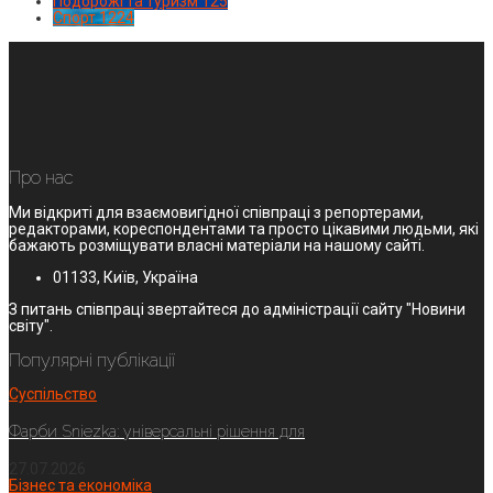
Подорожі та туризм
125
Спорт
1224
Про нас
Ми відкриті для взаємовигідної співпраці з репортерами,
редакторами, кореспондентами та просто цікавими людьми, які
бажають розміщувати власні матеріали на нашому сайті.
01133, Київ, Україна
З питань співпраці звертайтеся до адміністрації сайту "Новини
світу".
Популярні публікації
Суспільство
Фарби Sniezka: універсальні рішення для
27.07.2026
Бізнес та економіка