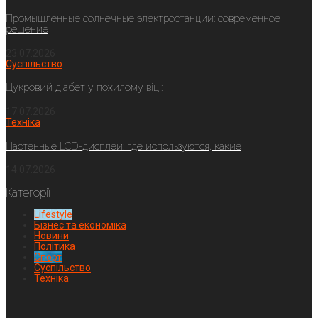
Промышленные солнечные электростанции: современное
решение
23.07.2026
Суспільство
Цукровий діабет у похилому віці:
17.07.2026
Техніка
Настенные LCD-дисплеи: где используются, какие
14.07.2026
Категорії
Lifestyle
Бізнес та економіка
Новини
Політика
Спорт
Суспільство
Техніка