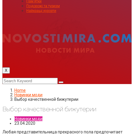
Пам’ятки
Подорожі та туризм
Найкращі курорти
X
Home
Новинки моди
Выбор качественной бижутерии
Выбор качественной бижутерии
Новинки моди
23.04.2020
Любая представительница прекрасного пола предпочитает