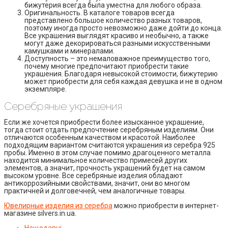
бижутерия всегда была уместна для любого образа.
Оригинальность. В каталоге товаров всегда
представлено большое количество разных товаров,
поэтому иногда просто невозможно даже дойти до конца.
Все украшения выглядят красиво и необычно, а также
могут даже декорироваться разными искусственными
камушками и минералами.
Доступность – это немаловажное преимущество того,
почему многие предпочитают приобрести такие
украшения. Благодаря невысокой стоимости, бижутерию
может приобрести для себя каждая девушка и не в одном
экземпляре.
Серебряные украшения
Если же хочется приобрести более изысканное украшение,
тогда стоит отдать предпочтение серебряным изделиям. Они
отличаются особенным качеством и красотой. Наиболее
подходящим вариантом считаются украшения из серебра 925
пробы. Именно в этом случае помимо драгоценного металла
находится минимальное количество примесей других
элементов, а значит, прочность украшений будет на самом
высоком уровне. Все серебряные изделия обладают
антикоррозийными свойствами, значит, они во многом
практичней и долговечней, чем аналогичные товары.
Ювелирные изделия из серебра
можно приобрести в интернет-
магазине silvers.in.ua.