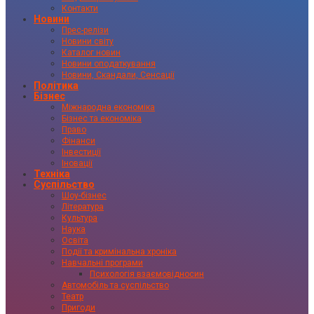
Контакти
Новини
Прес-релізи
Новини світу
Каталог новин
Новини оподаткування
Новини, Скандали, Сенсації
Політика
Бізнес
Міжнародна економіка
Бізнес та економіка
Право
Фінанси
Інвестиції
Іновації
Техніка
Суспільство
Шоу-бізнес
Література
Культура
Наука
Освіта
Події та кримінальна хроніка
Навчальні програми
Психологія взаємовідносин
Автомобіль та суспільство
Театр
Пригоди