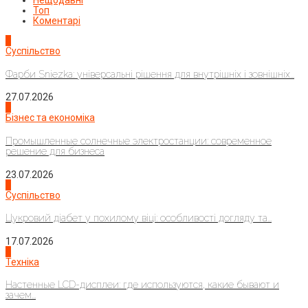
Нещодавні
Топ
Коментарі
1
Суспільство
Фарби Sniezka: універсальні рішення для внутрішніх і зовнішніх...
27.07.2026
2
Бізнес та економіка
Промышленные солнечные электростанции: современное
решение для бизнеса
23.07.2026
3
Суспільство
Цукровий діабет у похилому віці: особливості догляду та...
17.07.2026
4
Техніка
Настенные LCD-дисплеи: где используются, какие бывают и
зачем...