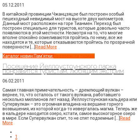
05.12.2011
В китайской провинции Чжанцзяцзе был построен особый
пешеходный невидимый мост на высоте двух километров.
Данный мост расположен на горе Тианмен. Переход был
построен специально для туристов, которые довольно часто
появляются в этой местности. Несмотря на то, что многие
вполне спокойно осмеливаются пройтись по нему, все же
находятся и те, которые отказываются пройтись по прозрачной
поверхности […]
Read More
Каталог новин
Пам'ятки
Подорожі та туризм
Посещение Йеллоустоунского парка
понравится туристам, любящим экстрим
06.02.2011
Самая главная примечательность – дремлющий вулкан –
вернее, то, что осталось от такого вулкана, работавшего
несколько миллионов лет назад. Йеллоустоунская кальдера или
Супервулкан – это огромная впадина на вершине горного
возвышения, из которой когда-то извергалась магма. Теперь же
в кальдере находится озеро, кстати, самое высокогорное озеро
в мире. Если Супервулкан спит, то не спят подземные […]
Read
More
1