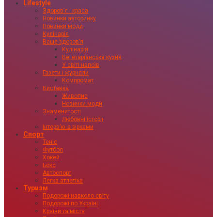
Lifestyle
Здоровʼя і краса
Новинки авторинку
Новинки моди
Кулінарія
Ваше здоровʼя
Кулінарія
Вегетаріанська кухня
У світі напоїв
Газети і журнали
Компромат
Виставка
Живопис
Новинки моди
Знаменитості
Любовні історії
Інтервʼю із зірками
Спорт
Теніс
Футбол
Хокей
Бокс
Автоспорт
Легка атлетіка
Туризм
Подорожі навколо світу
Подорожі по Україні
Країни та міста