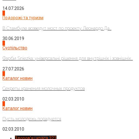
14.07.2026
1
Подорожі та туризм
В Стамбуле возведут мост по проекту Леонардо Да...
30.06.2019
2
Суспільство
Фарби Sniezka: універсальні рішення для внутрішніх і зовнішніх...
27.07.2026
3
Каталог новин
Секреты хранения молочных продуктов
02.03.2010
4
Каталог новин
Пусть молодежь порадуется
02.03.2010
Здоров'я і краса
321