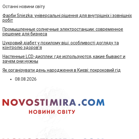
Останні новини світу
Фарби Sniezka: універсальні рішення для внутрішніх і зовнішніх
робіт
Промышленные солнечные электростанции: современное
решение для бизнеса
Цукровий діабет у похилому віці: особливості догляду та
контролю здоров’я
Настенные LCD-дисплеи: где используются, какие бывают и
зачем они нужны
Як організувати день народження в Києві: покроковий гід
08.08.2026