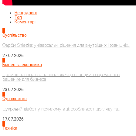
Нещодавні
Топ
Коментарі
1
Суспільство
Фарби Sniezka: універсальні рішення для внутрішніх і зовнішніх...
27.07.2026
2
Бізнес та економіка
Промышленные солнечные электростанции: современное
решение для бизнеса
23.07.2026
3
Суспільство
Цукровий діабет у похилому віці: особливості догляду та...
17.07.2026
4
Техніка