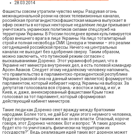
28.03.2014
Фашисты совсем утратили чувство меры. Раздувая огонь
межнациональной розни на своих телевизионных каналах,
российская пропагандистскофашистская машина выпускает в
эфир сюжеты в которых нектороые недалёкие люди призывают
уничтожать украинских политиков силами спецслужб на
территории Украины. В России последнее время культивируется
образ внешнего врага в лице Украины. На лицо тоталитарный
строй и полная несвобода СМИ. Цензура и темники – это реалии
сегодняшней российской прессы. Ничего на центральных
каналах не выходит без одобрения сверху. Таким образом,
можно заключить, что путинский режим согласен с
высказываниями Доренко. Этот украинофоб решил, что в
Украине нет министра внутренних дел, а есть полевой командир
Арсен Аваков. Следует этому недалёкому человеку напомнить,
что правительство в парламентско-президентской республике
Украина (каковой она на данный момент является) формируется
парламентом, который избирает народ Украины на выборах. За
депутатов голосовала вся страна,- и восток и запад, и юг, и
Киев, и, даже, аннексированный фашистами Крым тоже
голосовал за тот парламент, который сформировал
действующий кабинет министров.
Такие люди как Доренко сеют вражду между братскими
народами. Более того, не дай Бог идеи этого неумного человека,
будут восприняты такими же как он во власти. Опасный, короче
говоря, этот Доренко человек. Вот и вопрос: “А таких доренок
будет кто-то уничтожать физически на территории их
государств?”. Ведь реализация идей таких вот доренок может