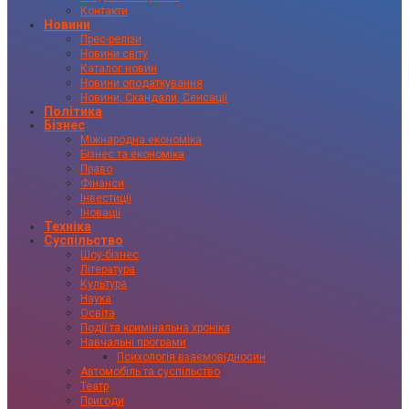
Контакти
Новини
Прес-релізи
Новини світу
Каталог новин
Новини оподаткування
Новини, Скандали, Сенсації
Політика
Бізнес
Міжнародна економіка
Бізнес та економіка
Право
Фінанси
Інвестиції
Іновації
Техніка
Суспільство
Шоу-бізнес
Література
Культура
Наука
Освіта
Події та кримінальна хроніка
Навчальні програми
Психологія взаємовідносин
Автомобіль та суспільство
Театр
Пригоди