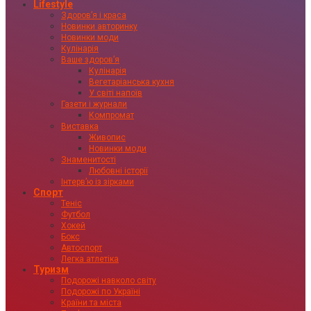
Lifestyle
Здоровʼя і краса
Новинки авторинку
Новинки моди
Кулінарія
Ваше здоровʼя
Кулінарія
Вегетаріанська кухня
У світі напоїв
Газети і журнали
Компромат
Виставка
Живопис
Новинки моди
Знаменитості
Любовні історії
Інтервʼю із зірками
Спорт
Теніс
Футбол
Хокей
Бокс
Автоспорт
Легка атлетіка
Туризм
Подорожі навколо світу
Подорожі по Україні
Країни та міста