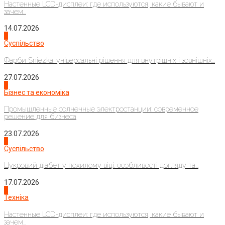
Настенные LCD-дисплеи: где используются, какие бывают и
зачем...
14.07.2026
1
Суспільство
Фарби Sniezka: універсальні рішення для внутрішніх і зовнішніх...
27.07.2026
2
Бізнес та економіка
Промышленные солнечные электростанции: современное
решение для бизнеса
23.07.2026
3
Суспільство
Цукровий діабет у похилому віці: особливості догляду та...
17.07.2026
4
Техніка
Настенные LCD-дисплеи: где используются, какие бывают и
зачем...