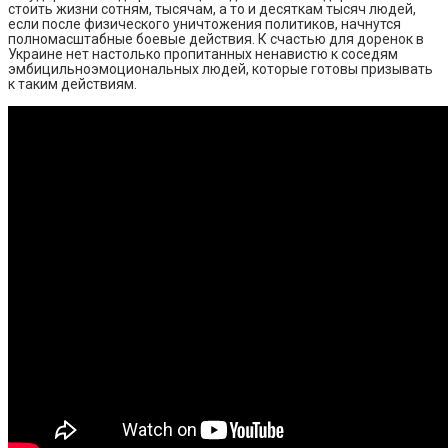
стоить жизни сотням, тысячам, а то и десяткам тысяч людей,
если после физического уничтожения политиков, начнутся
полномасштабные боевые действия. К счастью для доренок в
Украине нет настолько пропитанных ненавистю к соседям
эмбицильноэмоциональных людей, которые готовы призывать
к таким действиям.