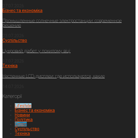
27.07.2026
Бізнес та економіка
Промышленные солнечные электростанции: современное
решение
23.07.2026
Суспільство
Цукровий діабет у похилому віці:
17.07.2026
Техніка
Настенные LCD-дисплеи: где используются, какие
14.07.2026
Категорії
Lifestyle
Бізнес та економіка
Новини
Політика
Спорт
Суспільство
Техніка