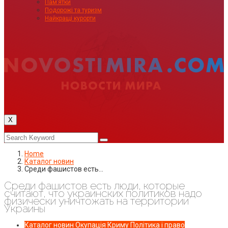
Пам’ятки
Подорожі та туризм
Найкращі курорти
X
Home
Каталог новин
Среди фашистов есть…
Среди фашистов есть люди, которые
считают, что украинских политиков надо
физически уничтожать на территории
Украины
Каталог новин
Окупація Криму
Політика і право