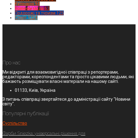
Кулінарія
94
Новинки моди
63
Подорожі та туризм
125
Спорт
1224
Про нас
Ми відкриті для взаємовигідної співпраці з репортерами,
редакторами, кореспондентами та просто цікавими людьми, які
бажають розміщувати власні матеріали на нашому сайті.
01133, Київ, Україна
З питань співпраці звертайтеся до адміністрації сайту "Новини
світу".
Популярні публікації
Суспільство
Фарби Sniezka: універсальні рішення для