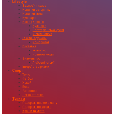
Lifestyle
Здоровʼя і краса
Новинки авторинку
Новинки моди
Кулінарія
Ваше здоровʼя
Кулінарія
Вегетаріанська кухня
У світі напоїв
Газети і журнали
Компромат
Виставка
Живопис
Новинки моди
Знаменитості
Любовні історії
Інтервʼю із зірками
Спорт
Теніс
Футбол
Хокей
Бокс
Автоспорт
Легка атлетіка
Туризм
Подорожі навколо світу
Подорожі по Україні
Країни та міста