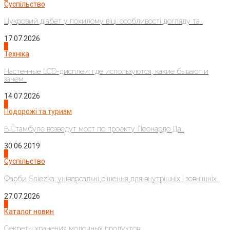
Суспільство
Цукровий діабет у похилому віці: особливості догляду та...
17.07.2026
4
Техніка
Настенные LCD-дисплеи: где используются, какие бывают и
зачем...
14.07.2026
1
Подорожі та туризм
В Стамбуле возведут мост по проекту Леонардо Да...
30.06.2019
2
Суспільство
Фарби Sniezka: універсальні рішення для внутрішніх і зовнішніх...
27.07.2026
3
Каталог новин
Секреты хранения молочных продуктов