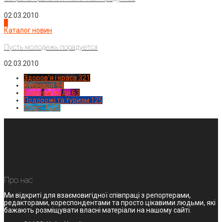
02.03.2010
4
Каталог новин
Пусть молодежь порадуется
02.03.2010
Здоров'я і краса
321
Кулінарія
94
Новинки моди
63
Подорожі та туризм
125
Спорт
1224
Про нас
Ми відкриті для взаємовигідної співпраці з репортерами,
редакторами, кореспондентами та просто цікавими людьми, які
бажають розміщувати власні матеріали на нашому сайті.