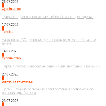
23.07.2026
3
Суспільство
Цукровий діабет у похилому віці: особливості догляду та...
17.07.2026
4
Техніка
Настенные LCD-дисплеи: где используются, какие бывают и
зачем...
14.07.2026
1
Суспільство
Фарби Sniezka: універсальні рішення для внутрішніх і зовнішніх...
27.07.2026
2
Бізнес та економіка
Промышленные солнечные электростанции: современное
решение для бизнеса
23.07.2026
3