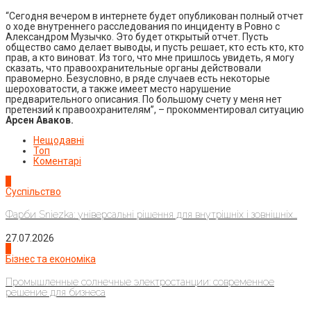
“Сегодня вечером в интернете будет опубликован полный отчет
о ходе внутреннего расследования по инциденту в Ровно с
Александром Музычко. Это будет открытый отчет. Пусть
общество само делает выводы, и пусть решает, кто есть кто, кто
прав, а кто виноват. Из того, что мне пришлось увидеть, я могу
сказать, что правоохранительные органы действовали
правомерно. Безусловно, в ряде случаев есть некоторые
шероховатости, а также имеет место нарушение
предварительного описания. По большому счету у меня нет
претензий к правоохранителям”, – прокомментировал ситуацию
Арсен Аваков.
Нещодавні
Топ
Коментарі
1
Суспільство
Фарби Sniezka: універсальні рішення для внутрішніх і зовнішніх...
27.07.2026
2
Бізнес та економіка
Промышленные солнечные электростанции: современное
решение для бизнеса