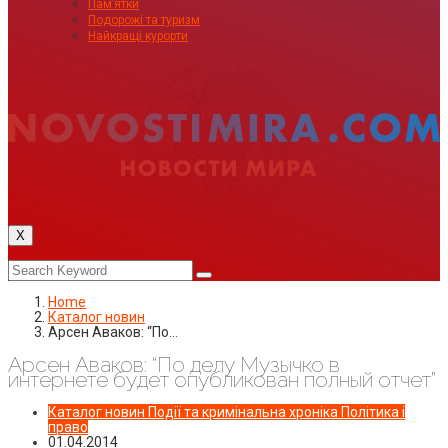
Пам’ятки
Подорожі та туризм
Найкращі курорти
X
Home
Каталог новин
Арсен Аваков: “По…
Арсен Аваков: “По делу Музычко в
интернете будет опубликован полный отчет”
Каталог новин
Події та кримінальна хроніка
Політика і
право
01.04.2014