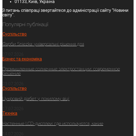
01133, Київ, Україна
З питань співпраці звертайтеся до адміністрації сайту "Новини
світу".
Популярні публікації
Суспільство
Фарби Sniezka: універсальні рішення для
27.07.2026
Бізнес та економіка
Промышленные солнечные электростанции: современное
решение
23.07.2026
Суспільство
Цукровий діабет у похилому віці:
17.07.2026
Техніка
Настенные LCD-дисплеи: где используются, какие
14.07.2026