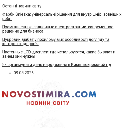
Останні новини світу
Фарби Sniezka: універсальні рішення для внутрішніх і зовнішніх
робіт
Промышленные солнечные электростанции: современное
решение для бизнеса
Цукровий діабет у похилому віці: особливості догляду та
контролю здоров’я
Настенные LCD-дисплеи: где используются, какие бывают и
зачем они нужны
Як організувати день народження в Києві: покроковий гід
09.08.2026