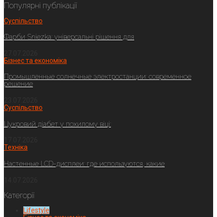
Популярні публікації
Суспільство
Фарби Sniezka: універсальні рішення для
27.07.2026
Бізнес та економіка
Промышленные солнечные электростанции: современное
решение
23.07.2026
Суспільство
Цукровий діабет у похилому віці:
17.07.2026
Техніка
Настенные LCD-дисплеи: где используются, какие
14.07.2026
Категорії
Lifestyle