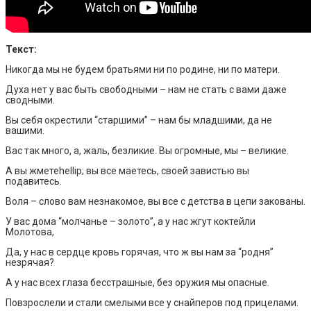
Текст:
Никогда мы не будем братьями ни по родине, ни по матери.
Духа нет у вас быть свободными – нам не стать с вами даже
сводными.
Вы себя окрестили “старшими” – нам бы младшими, да не
вашими.
Вас так много, а, жаль, безликие. Вы огромные, мы – великие.
А вы жметеhellip; вы все маетесь, своей завистью вы
подавитесь.
Воля – слово вам незнакомое, вы все с детства в цепи закованы.
У вас дома “молчанье – золото”, а у нас жгут коктейли
Молотова,
Да, у нас в сердце кровь горячая, что ж вы нам за “родня”
незрячая?
А у нас всех глаза бесстрашные, без оружия мы опасные.
Повзрослели и стали смелыми все у снайперов под прицелами.