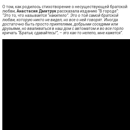
О том, как родилось стихотворение о несуществующей братской
любви,
Анастасия Дмитрук
рассказала изданию “В городе”:
“Это то, что называется “накипело”. Это о той самой братской
любви, которую никто не видел, но все о ней говорят. Иногда
достаточно быть просто приятелями, добрыми соседями или
друзьями, но вваливаться в наш дом с автоматом и во все горло
кричать “Братья, сдавайтесь!”, – это как-то нелепо, мне кажется”.