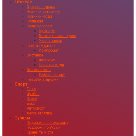
Lifestyle
Здоровʼя і краса
Новинки авторинку
Новинки моди
Кулінарія
Ваше здоровʼя
Кулінарія
Вегетаріанська кухня
У світі напоїв
Газети і журнали
Компромат
Виставка
Живопис
Новинки моди
Знаменитості
Любовні історії
Інтервʼю із зірками
Спорт
Теніс
Футбол
Хокей
Бокс
Автоспорт
Легка атлетіка
Туризм
Подорожі навколо світу
Подорожі по Україні
Країни та міста