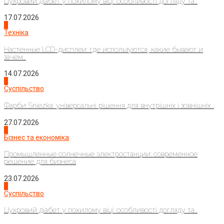
Цукровий діабет у похилому віці: особливості догляду та...
17.07.2026
4
Техніка
Настенные LCD-дисплеи: где используются, какие бывают и
зачем...
14.07.2026
1
Суспільство
Фарби Sniezka: універсальні рішення для внутрішніх і зовнішніх...
27.07.2026
2
Бізнес та економіка
Промышленные солнечные электростанции: современное
решение для бизнеса
23.07.2026
3
Суспільство
Цукровий діабет у похилому віці: особливості догляду та...