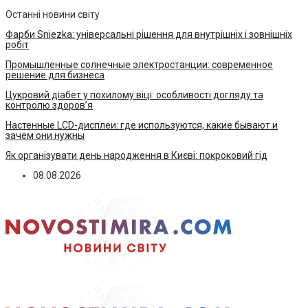
Останні новини світу
Фарби Sniezka: універсальні рішення для внутрішніх і зовнішніх
робіт
Промышленные солнечные электростанции: современное
решение для бизнеса
Цукровий діабет у похилому віці: особливості догляду та
контролю здоров’я
Настенные LCD-дисплеи: где используются, какие бывают и
зачем они нужны
Як організувати день народження в Києві: покроковий гід
08.08.2026