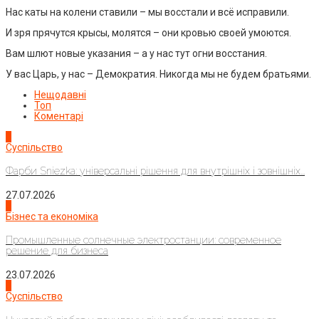
Нас каты на колени ставили – мы восстали и всё исправили.
И зря прячутся крысы, молятся – они кровью своей умоются.
Вам шлют новые указания – а у нас тут огни восстания.
У вас Царь, у нас – Демократия. Никогда мы не будем братьями.
Нещодавні
Топ
Коментарі
1
Суспільство
Фарби Sniezka: універсальні рішення для внутрішніх і зовнішніх...
27.07.2026
2
Бізнес та економіка
Промышленные солнечные электростанции: современное
решение для бизнеса
23.07.2026
3
Суспільство