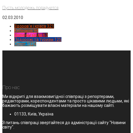
Пусть молодежь порадуется
02.03.2010
Здоров'я і краса
321
Кулінарія
94
Новинки моди
63
Подорожі та туризм
125
Спорт
1224
Про нас
Ми відкриті для взаємовигідної співпраці з репортерами,
редакторами, кореспондентами та просто цікавими людьми, які
бажають розміщувати власні матеріали на нашому сайті.
01133, Київ, Україна
З питань співпраці звертайтеся до адміністрації сайту "Новини
світу".