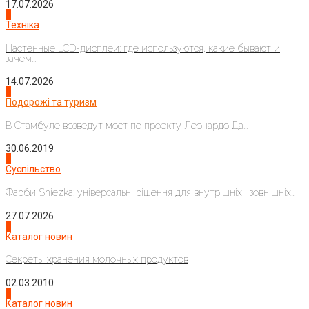
17.07.2026
4
Техніка
Настенные LCD-дисплеи: где используются, какие бывают и
зачем...
14.07.2026
1
Подорожі та туризм
В Стамбуле возведут мост по проекту Леонардо Да...
30.06.2019
2
Суспільство
Фарби Sniezka: універсальні рішення для внутрішніх і зовнішніх...
27.07.2026
3
Каталог новин
Секреты хранения молочных продуктов
02.03.2010
4
Каталог новин