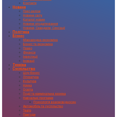
Контакти
Новини
Прес-релізи
Новини світу
Каталог новин
Новини оподаткування
Новини, Скандали, Сенсації
Політика
Бізнес
Міжнародна економіка
Бізнес та економіка
Право
Фінанси
Інвестиції
Іновації
Техніка
Суспільство
Шоу-бізнес
Література
Культура
Наука
Освіта
Події та кримінальна хроніка
Навчальні програми
Психологія взаємовідносин
Автомобіль та суспільство
Театр
Пригоди