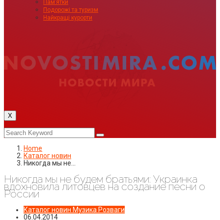
Пам’ятки
Подорожі та туризм
Найкращі курорти
X
Home
Каталог новин
Никогда мы не…
Никогда мы не будем братьями: Украинка
вдохновила литовцев на создание песни о
России
Каталог новин
Музика
Розваги
06.04.2014