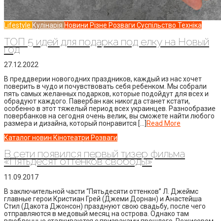
Lifestyle
Кулінарія
Новини
Різне
Розваги
Суспільство
Техніка
ТОП 5 идей для подарка под елку на Новый
год
27.12.2022
В преддверии новогодних праздников, каждый из нас хочет
поверить в чудо и почувствовать себя ребенком. Мы собрали
пять самых желанных подарков, которые подойдут для всех и
обрадуют каждого. Павербан как никогда станет кстати,
особенно в этот тяжелый период всех украинцев. Разнообразие
повербанков на сегодня очень велик, вы сможете найти любого
размера и дизайна, который понравится […]
Read More
Каталог новин
Кінотеатри
Розваги
В сети появился первый тизер фильма
«Пятьдесят оттенков свободы»
11.09.2017
В заключительной части “Пятьдесяти оттенков” Л. Джеймс
главные герои Кристиан Грей (Джеми Дорнан) и Анастейша
Стил (Дакота Джонсон) празднуют свою свадьбу, после чего
отправляются в медовый месяц на острова. Однако там
влюбленные сталкиваются с призраками прошлого. Режисером