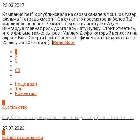
23.03.2017
Компания Netflix опубликовала на своем канале в Youtube тизер
фильма “Тетрадь смерти“. За сутки его просмотрели более 3,2
миллионов человек. Режиссером ленты выступил Адам
Вингард, а главная роль досталась Нату Вулфу. Стоит отметить,
что в фильме также сыграет Уиллем Дефо, который воплотит на
экране Бога Смерти Рюка. Премьера фильма запланирована на
25 августа 2017 года. […]
Read More
1
2
3
…
63
Нещодавні
Топ
Коментарі
1
Суспільство
Фарби Sniezka: універсальні рішення для внутрішніх і зовнішніх...
27.07.2026
2
Бізнес та економіка