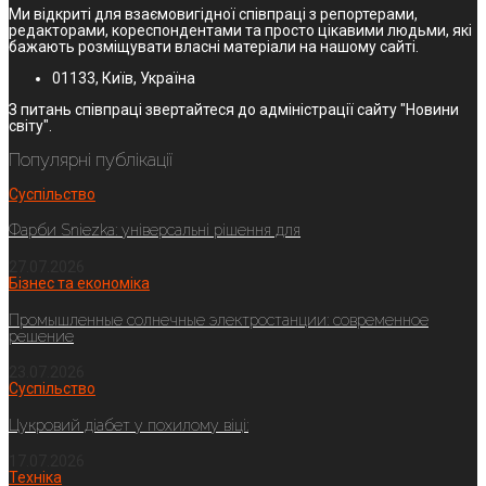
Ми відкриті для взаємовигідної співпраці з репортерами,
редакторами, кореспондентами та просто цікавими людьми, які
бажають розміщувати власні матеріали на нашому сайті.
01133, Київ, Україна
З питань співпраці звертайтеся до адміністрації сайту "Новини
світу".
Популярні публікації
Суспільство
Фарби Sniezka: універсальні рішення для
27.07.2026
Бізнес та економіка
Промышленные солнечные электростанции: современное
решение
23.07.2026
Суспільство
Цукровий діабет у похилому віці:
17.07.2026
Техніка