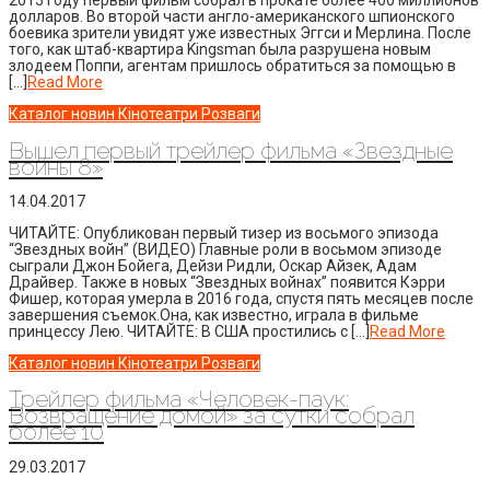
2015 году первый фильм собрал в прокате более 400 миллионов
долларов. Во второй части англо-американского шпионского
боевика зрители увидят уже известных Эггси и Мерлина. После
того, как штаб-квартира Kingsman была разрушена новым
злодеем Поппи, агентам пришлось обратиться за помощью в
[…]
Read More
Каталог новин
Кінотеатри
Розваги
Вышел первый трейлер фильма «Звездные
войны 8»
14.04.2017
ЧИТАЙТЕ: Опубликован первый тизер из восьмого эпизода
“Звездных войн” (ВИДЕО) Главные роли в восьмом эпизоде
сыграли Джон Бойега, Дейзи Ридли, Оскар Айзек, Адам
Драйвер. Также в новых “Звездных войнах” появится Кэрри
Фишер, которая умерла в 2016 года, спустя пять месяцев после
завершения съемок.Она, как известно, играла в фильме
принцессу Лею. ЧИТАЙТЕ: В США простились с […]
Read More
Каталог новин
Кінотеатри
Розваги
Трейлер фильма «Человек-паук:
Возвращение домой» за сутки собрал
более 10
29.03.2017