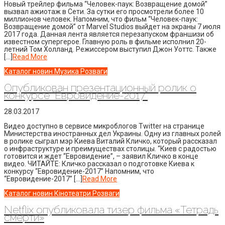
Новый трейлер фильма “Человек-паук: Возвращение домой”
вызвал ажиотаж в Сети. За сутки его просмотрели более 10
миллионов человек. Напомним, что фильм “Человек-паук:
Возвращение домой” от Marvel Studios выйдет на экраны 7 июля
2017 года. Данная лента является перезапуском франшизи об
известном супергерое. Главную роль в фильме исполнил 20-
летний Том Холланд. Режиссером выступил Джон Уоттс. Также
[…]
Read More
Каталог новин
Музика
Розваги
Опубликован презентационный ролик о
конкурсе “Евровидение-2017”
28.03.2017
Видео доступно в сервисе микроблогов Twitter на странице
Министерства иностранных дел Украины. Одну из главных ролей
в ролике сыграл мэр Киева Виталий Кличко, который рассказал
о инфраструктуре и преимуществах столицы. “Киев с радостью
готовится и ждет “Евровидение”, – заявил Кличко в конце
видео. ЧИТАЙТЕ: Кличко рассказал о подготовке Киева к
конкурсу “Евровидение-2017” Напомним, что
“Евровидение-2017” […]
Read More
Каталог новин
Кінотеатри
Розваги
Netflix опубликовала тизер фильма «Тетрадь
смерти»