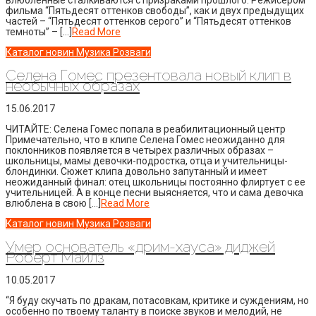
фильма “Пятьдесят оттенков свободы”, как и двух предыдущих
частей – “Пятьдесят оттенков серого” и “Пятьдесят оттенков
темноты” – […]
Read More
Каталог новин
Музика
Розваги
Селена Гомес презентовала новый клип в
необычных образах
15.06.2017
ЧИТАЙТЕ: Селена Гомес попала в реабилитационный центр
Примечательно, что в клипе Селена Гомес неожиданно для
поклонников появляется в четырех различных образах –
школьницы, мамы девочки-подростка, отца и учительницы-
блондинки. Сюжет клипа довольно запутанный и имеет
неожиданный финал: отец школьницы постоянно флиртует с ее
учительницей. А в конце песни выясняется, что и сама девочка
влюблена в свою […]
Read More
Каталог новин
Музика
Розваги
Умер основатель «дрим-хауса» диджей
Роберт Майлз
10.05.2017
“Я буду скучать по дракам, потасовкам, критике и суждениям, но
особенно по твоему таланту в поиске звуков и мелодий, не