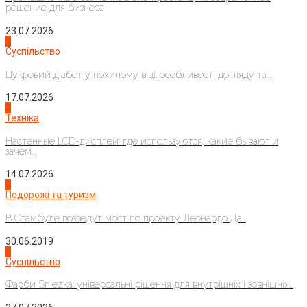
решение для бизнеса
23.07.2026
3
Суспільство
Цукровий діабет у похилому віці: особливості догляду та...
17.07.2026
4
Техніка
Настенные LCD-дисплеи: где используются, какие бывают и
зачем...
14.07.2026
1
Подорожі та туризм
В Стамбуле возведут мост по проекту Леонардо Да...
30.06.2019
2
Суспільство
Фарби Sniezka: універсальні рішення для внутрішніх і зовнішніх...