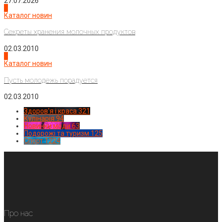
27.07.2026
3
Каталог новин
Секреты хранения молочных продуктов
02.03.2010
4
Каталог новин
Пусть молодежь порадуется
02.03.2010
Здоров'я і краса
321
Кулінарія
94
Новинки моди
63
Подорожі та туризм
125
Спорт
1224
Про нас