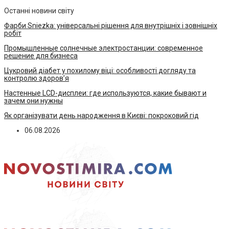
Останні новини світу
Фарби Sniezka: універсальні рішення для внутрішніх і зовнішніх
робіт
Промышленные солнечные электростанции: современное
решение для бизнеса
Цукровий діабет у похилому віці: особливості догляду та
контролю здоров’я
Настенные LCD-дисплеи: где используются, какие бывают и
зачем они нужны
Як організувати день народження в Києві: покроковий гід
06.08.2026