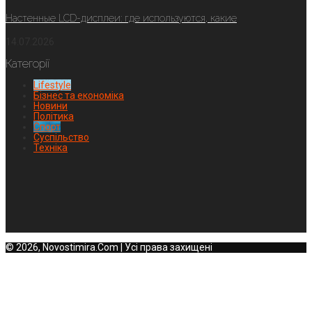
Настенные LCD-дисплеи: где используются, какие
14.07.2026
Категорії
Lifestyle
Бізнес та економіка
Новини
Політика
Спорт
Суспільство
Техніка
© 2026, Novostimira.Com | Усі права захищені