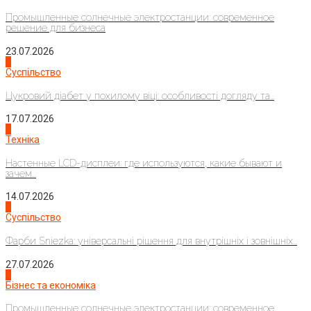
Промышленные солнечные электростанции: современное
решение для бизнеса
23.07.2026
3
Суспільство
Цукровий діабет у похилому віці: особливості догляду та...
17.07.2026
4
Техніка
Настенные LCD-дисплеи: где используются, какие бывают и
зачем...
14.07.2026
1
Суспільство
Фарби Sniezka: універсальні рішення для внутрішніх і зовнішніх...
27.07.2026
2
Бізнес та економіка
Промышленные солнечные электростанции: современное