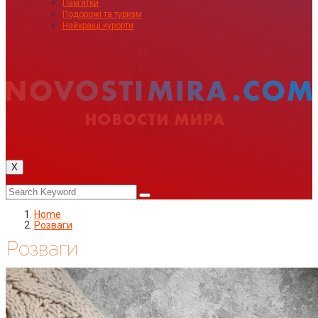
Пам’ятки
Подорожі та туризм
Найкращі курорти
X
Home
Розваги
Розваги