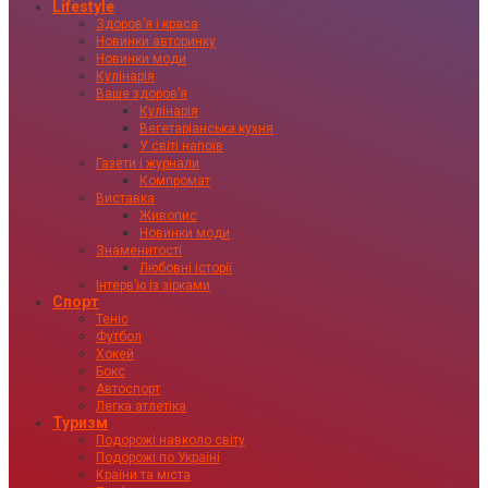
Lifestyle
Здоровʼя і краса
Новинки авторинку
Новинки моди
Кулінарія
Ваше здоровʼя
Кулінарія
Вегетаріанська кухня
У світі напоїв
Газети і журнали
Компромат
Виставка
Живопис
Новинки моди
Знаменитості
Любовні історії
Інтервʼю із зірками
Спорт
Теніс
Футбол
Хокей
Бокс
Автоспорт
Легка атлетіка
Туризм
Подорожі навколо світу
Подорожі по Україні
Країни та міста