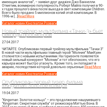
имеющих аналогов”, – заявил друг диджея Джо Ваннелли.
Отметим, всемирную популярность Роберт Майлз получил в 90-
х годах прошлого века после выхода в свет композиции Children.
Всего было продано 5 миллионов копий этой композиции. В
1996-м […]
Read More
Каталог новин
Кінотеатри
Розваги
Новый трейлер мультфильма «Тачки-3» бьет
рекорды просмотров
27.04.2017
ЧИТАЙТЕ: Опубликован первый трейлер мультфильма “Тачки 3”
В новой части мультфильма главный герой “Молния” МакКуин
столкнется с новыми испытаниями. На горизонте появляется
новый сильный конкурент “Молнии” и тот обеспокоен, что его
карьера может быстро угаснуть. Кроме того, он попадает в
аварию, последствия которой довольно серьезные.
Read More
Каталог новин
Кінотеатри
Розваги
Опубликован первый тизер фильма
«Kingsman: Золотое кольцо»
19.04.2017
“Kingsman: Золотое кольцо” – это продолжение нашумевшего
“Kingsman: Секретная служба” от режиссера Мэттью Вона. В