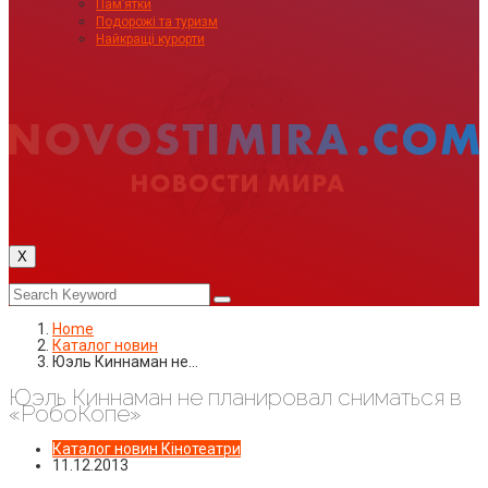
Пам’ятки
Подорожі та туризм
Найкращі курорти
X
Home
Каталог новин
Юэль Киннаман не…
Юэль Киннаман не планировал сниматься в
«РобоКопе»
Каталог новин
Кінотеатри
11.12.2013