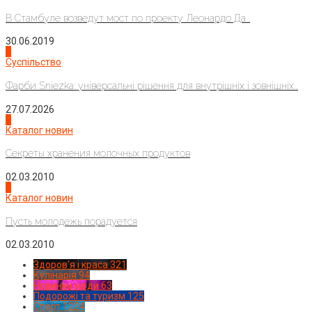
В Стамбуле возведут мост по проекту Леонардо Да...
30.06.2019
2
Суспільство
Фарби Sniezka: універсальні рішення для внутрішніх і зовнішніх...
27.07.2026
3
Каталог новин
Секреты хранения молочных продуктов
02.03.2010
4
Каталог новин
Пусть молодежь порадуется
02.03.2010
Здоров'я і краса
321
Кулінарія
94
Новинки моди
63
Подорожі та туризм
125
Спорт
1224