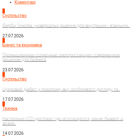
Коментарі
1
Суспільство
Фарби Sniezka: універсальні рішення для внутрішніх і зовнішніх...
27.07.2026
2
Бізнес та економіка
Промышленные солнечные электростанции: современное
решение для бизнеса
23.07.2026
3
Суспільство
Цукровий діабет у похилому віці: особливості догляду та...
17.07.2026
4
Техніка
Настенные LCD-дисплеи: где используются, какие бывают и
зачем...
14.07.2026