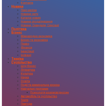
Контакти
Новини
Прес-релізи
Новини світу
Каталог новин
Новини оподаткування
Новини, Скандали, Сенсації
Політика
Бізнес
Міжнародна економіка
Бізнес та економіка
Право
Фінанси
Інвестиції
Іновації
Техніка
Суспільство
Шоу-бізнес
Література
Культура
Наука
Освіта
Події та кримінальна хроніка
Навчальні програми
Психологія взаємовідносин
Автомобіль та суспільство
Театр
Пригоди