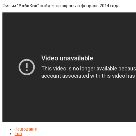
Фильм “
РобоКоп
” выйдет на экраны в феврале 2014 года.
Нещодавні
Топ