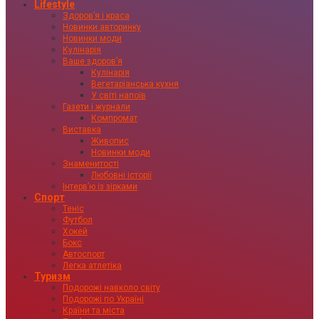
Lifestyle
Здоровʼя і краса
Новинки авторинку
Новинки моди
Кулінарія
Ваше здоровʼя
Кулінарія
Вегетаріанська кухня
У світі напоїв
Газети і журнали
Компромат
Виставка
Живопис
Новинки моди
Знаменитості
Любовні історії
Інтервʼю із зірками
Спорт
Теніс
Футбол
Хокей
Бокс
Автоспорт
Легка атлетіка
Туризм
Подорожі навколо світу
Подорожі по Україні
Країни та міста