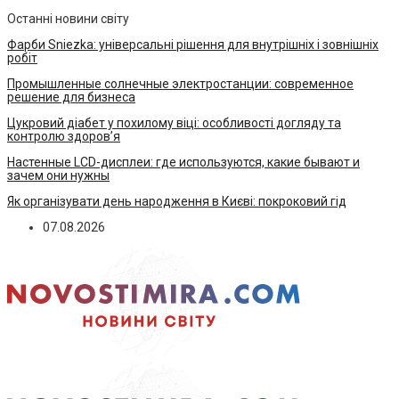
Останні новини світу
Фарби Sniezka: універсальні рішення для внутрішніх і зовнішніх
робіт
Промышленные солнечные электростанции: современное
решение для бизнеса
Цукровий діабет у похилому віці: особливості догляду та
контролю здоров’я
Настенные LCD-дисплеи: где используются, какие бывают и
зачем они нужны
Як організувати день народження в Києві: покроковий гід
07.08.2026