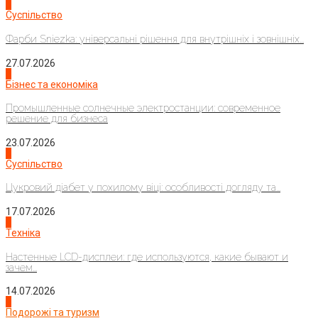
1
Суспільство
Фарби Sniezka: універсальні рішення для внутрішніх і зовнішніх...
27.07.2026
2
Бізнес та економіка
Промышленные солнечные электростанции: современное
решение для бизнеса
23.07.2026
3
Суспільство
Цукровий діабет у похилому віці: особливості догляду та...
17.07.2026
4
Техніка
Настенные LCD-дисплеи: где используются, какие бывают и
зачем...
14.07.2026
1
Подорожі та туризм