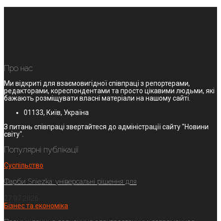
Про нас
Ми відкриті для взаємовигідної співпраці з репортерами,
редакторами, кореспондентами та просто цікавими людьми, які
бажають розміщувати власні матеріали на нашому сайті.
01133, Київ, Україна
З питань співпраці звертайтеся до адміністрації сайту "Новини
світу".
Популярні публікації
Суспільство
Фарби Sniezka: універсальні рішення для
27.07.2026
Бізнес та економіка