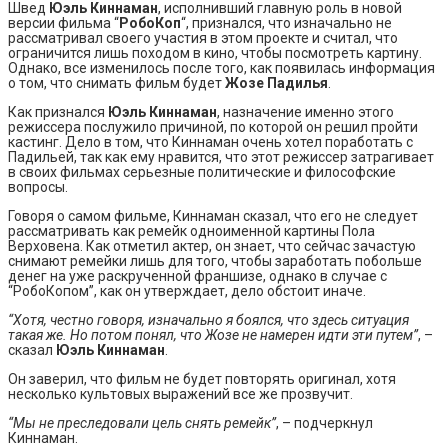
Швед
Юэль Киннаман
, исполнивший главную роль в новой
версии фильма “
РобоКоп
“, признался, что изначально не
рассматривал своего участия в этом проекте и считал, что
ограничится лишь походом в кино, чтобы посмотреть картину.
Однако, все изменилось после того, как появилась информация
о том, что снимать фильм будет
Жозе Падилья
.
Как признался
Юэль Киннаман
, назначение именно этого
режиссера послужило причиной, по которой он решил пройти
кастинг. Дело в том, что Киннаман очень хотел поработать с
Падильей, так как ему нравится, что этот режиссер затрагивает
в своих фильмах серьезные политические и философские
вопросы.
Говоря о самом фильме, Киннаман сказал, что его не следует
рассматривать как ремейк одноименной картины Пола
Верховена. Как отметил актер, он знает, что сейчас зачастую
снимают ремейки лишь для того, чтобы заработать побольше
денег на уже раскрученной франшизе, однако в случае с
“РобоКопом”, как он утверждает, дело обстоит иначе.
“Хотя, честно говоря, изначально я боялся, что здесь ситуация
такая же. Но потом понял, что Жозе не намерен идти эти путем”
, –
сказал
Юэль Киннаман
.
Он заверил, что фильм не будет повторять оригинал, хотя
несколько культовых выражений все же прозвучит.
“Мы не преследовали цель снять ремейк”
, – подчеркнул
Киннаман.