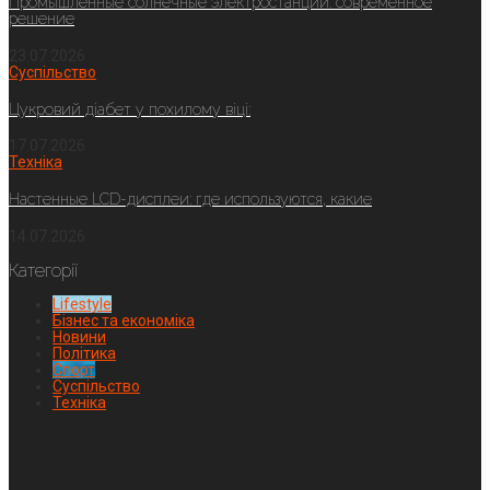
Промышленные солнечные электростанции: современное
решение
23.07.2026
Суспільство
Цукровий діабет у похилому віці:
17.07.2026
Техніка
Настенные LCD-дисплеи: где используются, какие
14.07.2026
Категорії
Lifestyle
Бізнес та економіка
Новини
Політика
Спорт
Суспільство
Техніка