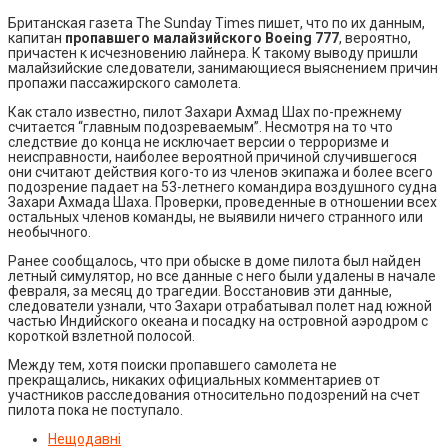
Британская газета The Sunday Times пишет, что по их данным,
капитан
пропавшего малайзийского Boeing 777
, вероятно,
причастен к исчезновению лайнера. К такому выводу пришли
малайзийские следователи, занимающиеся выяснением причин
пропажи пассажирского самолета.
Как стало известно, пилот Захари Ахмад Шах по-прежнему
считается “главным подозреваемым”. Несмотря на то что
следствие до конца не исключает версии о терроризме и
неисправности, наиболее вероятной причиной случившегося
они считают действия кого-то из членов экипажа и более всего
подозрение падает на 53-летнего командира воздушного судна
Захари Ахмада Шаха. Проверки, проведенные в отношении всех
остальных членов команды, не выявили ничего странного или
необычного.
Ранее сообщалось, что при обыске в доме пилота был найден
летный симулятор, но все данные с него были удалены в начале
февраля, за месяц до трагедии. Восстановив эти данные,
следователи узнали, что Захари отрабатывал полет над южной
частью Индийского океана и посадку на островной аэродром с
короткой взлетной полосой.
Между тем, хотя поиски пропавшего самолета не
прекращались, никаких официальных комментариев от
участников расследования относительно подозрений на счет
пилота пока не поступало.
Нещодавні