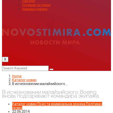
Пам’ятки
Подорожі та туризм
Найкращі курорти
X
Home
Каталог новин
В исчезновении малайзийского…
В исчезновении малайзийского Boeing
вновь подозревают командира экипажа
Каталог новин
Події та кримінальна хроніка
Політика і
право
22.06.2014