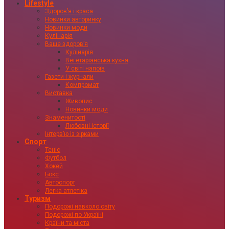
Lifestyle
Здоровʼя і краса
Новинки авторинку
Новинки моди
Кулінарія
Ваше здоровʼя
Кулінарія
Вегетаріанська кухня
У світі напоїв
Газети і журнали
Компромат
Виставка
Живопис
Новинки моди
Знаменитості
Любовні історії
Інтервʼю із зірками
Спорт
Теніс
Футбол
Хокей
Бокс
Автоспорт
Легка атлетіка
Туризм
Подорожі навколо світу
Подорожі по Україні
Країни та міста