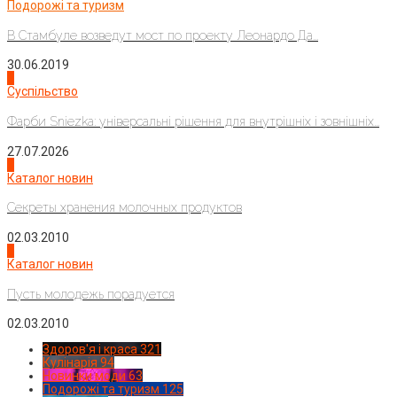
Подорожі та туризм
В Стамбуле возведут мост по проекту Леонардо Да...
30.06.2019
2
Суспільство
Фарби Sniezka: універсальні рішення для внутрішніх і зовнішніх...
27.07.2026
3
Каталог новин
Секреты хранения молочных продуктов
02.03.2010
4
Каталог новин
Пусть молодежь порадуется
02.03.2010
Здоров'я і краса
321
Кулінарія
94
Новинки моди
63
Подорожі та туризм
125