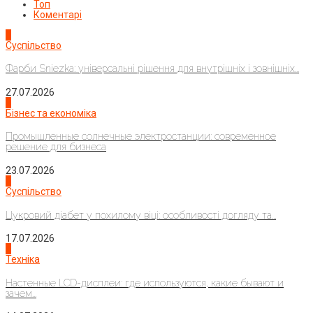
Топ
Коментарі
1
Суспільство
Фарби Sniezka: універсальні рішення для внутрішніх і зовнішніх...
27.07.2026
2
Бізнес та економіка
Промышленные солнечные электростанции: современное
решение для бизнеса
23.07.2026
3
Суспільство
Цукровий діабет у похилому віці: особливості догляду та...
17.07.2026
4
Техніка
Настенные LCD-дисплеи: где используются, какие бывают и
зачем...