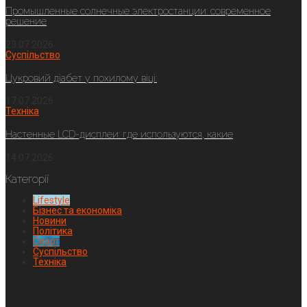
Промышленные солнечные электростанции: современное
решение
23.07.2026
Суспільство
Цукровий діабет у похилому віці:
17.07.2026
Техніка
Настенные LCD-дисплеи: где используются, какие
14.07.2026
Категорії
Lifestyle
Бізнес та економіка
Новини
Політика
Спорт
Суспільство
Техніка