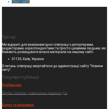
Спорт
1224
Про нас
Ми відкриті для взаємовигідної співпраці з репортерами,
редакторами, кореспондентами та просто цікавими людьми, які
бажають розміщувати власні матеріали на нашому сайті.
01133, Київ, Україна
З питань співпраці звертайтеся до адміністрації сайту "Новини
світу".
Популярні публікації
Суспільство
Фарби Sniezka: універсальні рішення для
27.07.2026
Бізнес та економіка