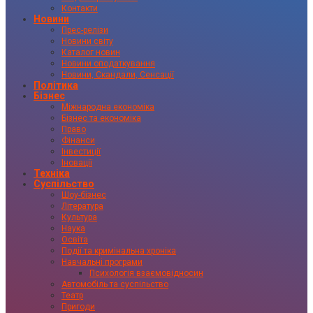
Контакти
Новини
Прес-релізи
Новини світу
Каталог новин
Новини оподаткування
Новини, Скандали, Сенсації
Політика
Бізнес
Міжнародна економіка
Бізнес та економіка
Право
Фінанси
Інвестиції
Іновації
Техніка
Суспільство
Шоу-бізнес
Література
Культура
Наука
Освіта
Події та кримінальна хроніка
Навчальні програми
Психологія взаємовідносин
Автомобіль та суспільство
Театр
Пригоди