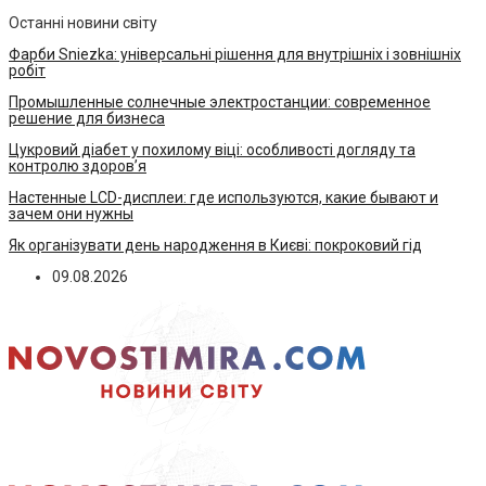
Останні новини світу
Фарби Sniezka: універсальні рішення для внутрішніх і зовнішніх
робіт
Промышленные солнечные электростанции: современное
решение для бизнеса
Цукровий діабет у похилому віці: особливості догляду та
контролю здоров’я
Настенные LCD-дисплеи: где используются, какие бывают и
зачем они нужны
Як організувати день народження в Києві: покроковий гід
09.08.2026