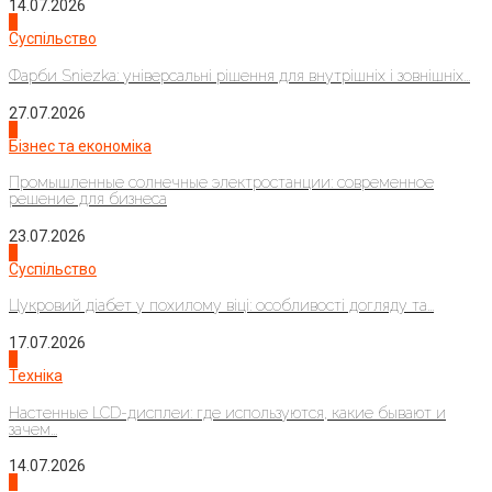
14.07.2026
1
Суспільство
Фарби Sniezka: універсальні рішення для внутрішніх і зовнішніх...
27.07.2026
2
Бізнес та економіка
Промышленные солнечные электростанции: современное
решение для бизнеса
23.07.2026
3
Суспільство
Цукровий діабет у похилому віці: особливості догляду та...
17.07.2026
4
Техніка
Настенные LCD-дисплеи: где используются, какие бывают и
зачем...
14.07.2026
1