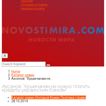
Пам’ятки
Подорожі та туризм
Найкращі курорти
X
Home
Каталог новин
Аксенов: “Крымчанам не…
Аксенов: “Крымчанам не нужно платить
кредиты украинским банкам”
Каталог новин
Окупація Криму
Політика і право
28.10.2014