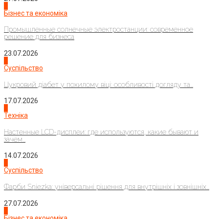
2
Бізнес та економіка
Промышленные солнечные электростанции: современное
решение для бизнеса
23.07.2026
3
Суспільство
Цукровий діабет у похилому віці: особливості догляду та...
17.07.2026
4
Техніка
Настенные LCD-дисплеи: где используются, какие бывают и
зачем...
14.07.2026
1
Суспільство
Фарби Sniezka: універсальні рішення для внутрішніх і зовнішніх...
27.07.2026
2
Бізнес та економіка