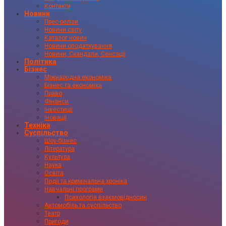
Контакти
Новини
Прес-релізи
Новини світу
Каталог новин
Новини оподаткування
Новини, Скандали, Сенсації
Політика
Бізнес
Міжнародна економіка
Бізнес та економіка
Право
Фінанси
Інвестиції
Іновації
Техніка
Суспільство
Шоу-бізнес
Література
Культура
Наука
Освіта
Події та кримінальна хроніка
Навчальні програми
Психологія взаємовідносин
Автомобіль та суспільство
Театр
Пригоди