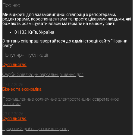
Про нас
Ми відкриті для взаємовигідної співпраці з репортерами,
редакторами, кореспондентами та просто цікавими людьми, які
бажають розміщувати власні матеріали на нашому сайті.
01133, Київ, Україна
З питань співпраці звертайтеся до адміністрації сайту "Новини
світу".
Популярні публікації
Суспільство
Фарби Sniezka: універсальні рішення для
27.07.2026
Бізнес та економіка
Промышленные солнечные электростанции: современное
решение
23.07.2026
Суспільство
Цукровий діабет у похилому віці: