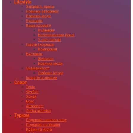
Lifestyle
Здоровʼя і краса
Новинки авторинку
Новинки моди
Кулінарія
Ваше здоровʼя
Кулінарія
Вегетаріанська кухня
У світі напоїв
Газети і журнали
Компромат
Виставка
Живопис
Новинки моди
Знаменитості
Любовні історії
Інтервʼю із зірками
Спорт
Теніс
Футбол
Хокей
Бокс
Автоспорт
Легка атлетіка
Туризм
Подорожі навколо світу
Подорожі по Україні
Країни та міста