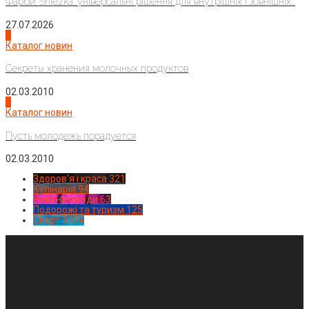
Фарби Sniezka: універсальні рішення для внутрішніх і зовнішніх...
27.07.2026
3
Каталог новин
Секреты хранения молочных продуктов
02.03.2010
4
Каталог новин
Пусть молодежь порадуется
02.03.2010
Здоров'я і краса
321
Кулінарія
94
Новинки моди
63
Подорожі та туризм
125
Спорт
1224