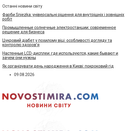
Останні новини світу
Фарби Sniezka: універсальні рішення для внутрішніх і зовнішніх
робіт
Промышленные солнечные электростанции: современное
решение для бизнеса
Цукровий діабет у похилому віці: особливості догляду та
контролю здоров’я
Настенные LCD-дисплеи: где используются, какие бывают и
зачем они нужны
Як організувати день народження в Києві: покроковий гід
09.08.2026