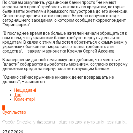
По словам оккупанта, украинские банки просто “не имеют
морального права” требовать выплаты по кредитам, которые
были взяты жителями Крымского полуострова до его аннексии.
Свою точку зрения в этом вопросе Аксенов озвучил в ходе
сегодняшнего заседания, о котором сообщает корреспондент
“Укринформа”.
“В последнее время все больше жителей начали обращаться к
нам с тем, что украинские банки требуют вернуть деньги по
кредитам. В связи с этим я бы хотел обратиться к крымчанам: у
украинских банков нет морального плана требовать эти
средства”, – заявил марионетка Кремля Сергей Аксенов.
В завершении данной темы оккупант добавил, что местные
“власти” собираются выработать механизм, согласно которому
денежные средства вернут соответствующим банкам.
“Однако сейчас крымчане никаких денег возвращать не
должны”, – заявил он.
Нещодавні
Топ
Коментарі
1
Суспільство
Фарби Sniezka: універсальні рішення для внутрішніх і зовнішніх...
27.07.2026