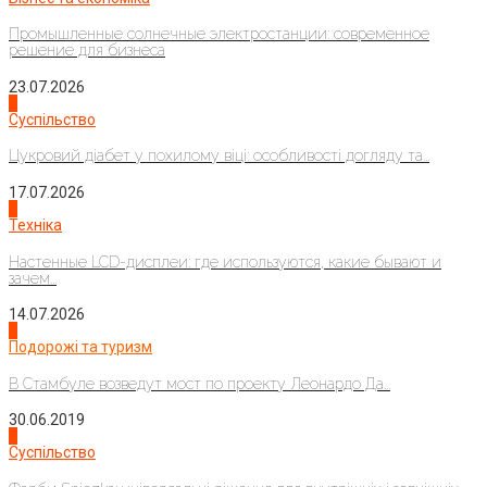
Промышленные солнечные электростанции: современное
решение для бизнеса
23.07.2026
3
Суспільство
Цукровий діабет у похилому віці: особливості догляду та...
17.07.2026
4
Техніка
Настенные LCD-дисплеи: где используются, какие бывают и
зачем...
14.07.2026
1
Подорожі та туризм
В Стамбуле возведут мост по проекту Леонардо Да...
30.06.2019
2
Суспільство