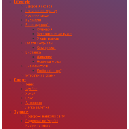
Lifestyle
Здоровʼя і краса
Новинки авторинку
Новинки моди
Кулінарія
Ваше здоровʼя
Кулінарія
Вегетаріанська кухня
У світі напоїв
Газети і журнали
Компромат
Виставка
Живопис
Новинки моди
Знаменитості
Любовні історії
Інтервʼю із зірками
Спорт
Теніс
Футбол
Хокей
Бокс
Автоспорт
Легка атлетіка
Туризм
Подорожі навколо світу
Подорожі по Україні
Країни та міста