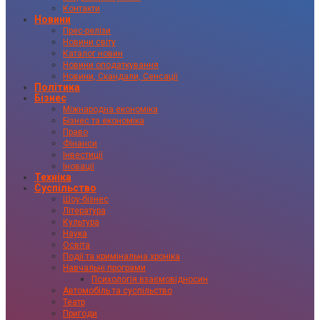
Контакти
Новини
Прес-релізи
Новини світу
Каталог новин
Новини оподаткування
Новини, Скандали, Сенсації
Політика
Бізнес
Міжнародна економіка
Бізнес та економіка
Право
Фінанси
Інвестиції
Іновації
Техніка
Суспільство
Шоу-бізнес
Література
Культура
Наука
Освіта
Події та кримінальна хроніка
Навчальні програми
Психологія взаємовідносин
Автомобіль та суспільство
Театр
Пригоди