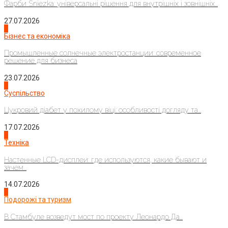
Фарби Sniezka: універсальні рішення для внутрішніх і зовнішніх...
27.07.2026
2
Бізнес та економіка
Промышленные солнечные электростанции: современное
решение для бизнеса
23.07.2026
3
Суспільство
Цукровий діабет у похилому віці: особливості догляду та...
17.07.2026
4
Техніка
Настенные LCD-дисплеи: где используются, какие бывают и
зачем...
14.07.2026
1
Подорожі та туризм
В Стамбуле возведут мост по проекту Леонардо Да...