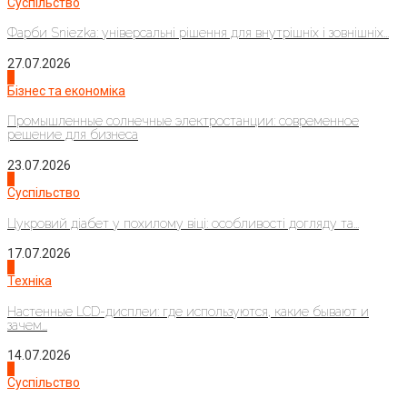
Суспільство
Фарби Sniezka: універсальні рішення для внутрішніх і зовнішніх...
27.07.2026
2
Бізнес та економіка
Промышленные солнечные электростанции: современное
решение для бизнеса
23.07.2026
3
Суспільство
Цукровий діабет у похилому віці: особливості догляду та...
17.07.2026
4
Техніка
Настенные LCD-дисплеи: где используются, какие бывают и
зачем...
14.07.2026
1
Суспільство