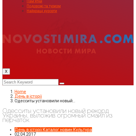
Пам’ятки
Подорожі та туризм
Найкращі курорти
X
Home
День в історії
Одесситы установили новый…
Одесситы установили новый рекорд
Украины, выложив огромный смайл из
перчаток
День в історії
Каталог новин
Культура
02.04.2017