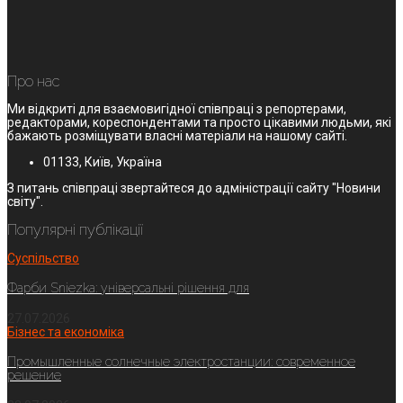
Про нас
Ми відкриті для взаємовигідної співпраці з репортерами,
редакторами, кореспондентами та просто цікавими людьми, які
бажають розміщувати власні матеріали на нашому сайті.
01133, Київ, Україна
З питань співпраці звертайтеся до адміністрації сайту "Новини
світу".
Популярні публікації
Суспільство
Фарби Sniezka: універсальні рішення для
27.07.2026
Бізнес та економіка
Промышленные солнечные электростанции: современное
решение