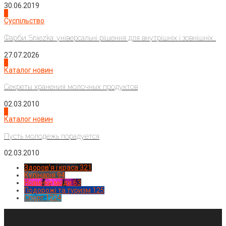
30.06.2019
2
Суспільство
Фарби Sniezka: універсальні рішення для внутрішніх і зовнішніх...
27.07.2026
3
Каталог новин
Секреты хранения молочных продуктов
02.03.2010
4
Каталог новин
Пусть молодежь порадуется
02.03.2010
Здоров'я і краса
321
Кулінарія
94
Новинки моди
63
Подорожі та туризм
125
Спорт
1224