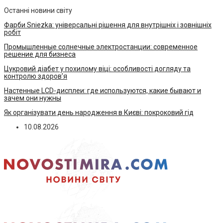
Останні новини світу
Фарби Sniezka: універсальні рішення для внутрішніх і зовнішніх
робіт
Промышленные солнечные электростанции: современное
решение для бизнеса
Цукровий діабет у похилому віці: особливості догляду та
контролю здоров’я
Настенные LCD-дисплеи: где используются, какие бывают и
зачем они нужны
Як організувати день народження в Києві: покроковий гід
10.08.2026