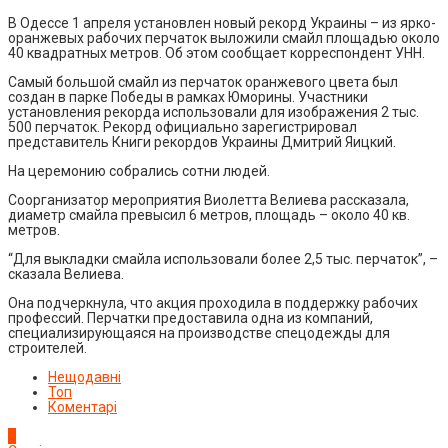
В Одессе 1 апреля установлен новый рекорд Украины – из ярко-
оранжевых рабочих перчаток выложили смайл площадью около
40 квадратных метров. Об этом сообщает корреспондент УНН.
Самый большой смайл из перчаток оранжевого цвета был
создан в парке Победы в рамках Юморины. Участники
установления рекорда использовали для изображения 2 тыс.
500 перчаток. Рекорд официально зарегистрировал
представитель Книги рекордов Украины Дмитрий Яицкий.
На церемонию собрались сотни людей.
Соорганизатор мероприятия Виолетта Велиева рассказала,
диаметр смайла превысил 6 метров, площадь – около 40 кв.
метров.
“Для выкладки смайла использовали более 2,5 тыс. перчаток”, –
сказала Велиева.
Она подчеркнула, что акция проходила в поддержку рабочих
профессий. Перчатки предоставила одна из компаний,
специализирующаяся на производстве спецодежды для
строителей.
Нещодавні
Топ
Коментарі
1