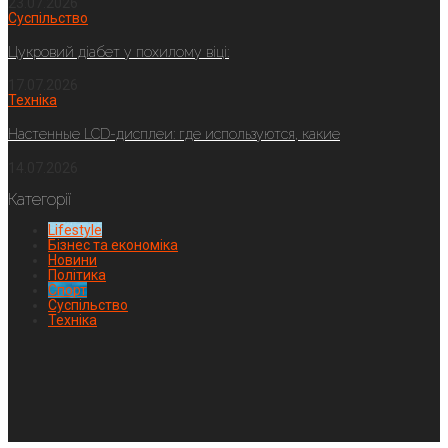
23.07.2026
Суспільство
Цукровий діабет у похилому віці:
17.07.2026
Техніка
Настенные LCD-дисплеи: где используются, какие
14.07.2026
Категорії
Lifestyle
Бізнес та економіка
Новини
Політика
Спорт
Суспільство
Техніка