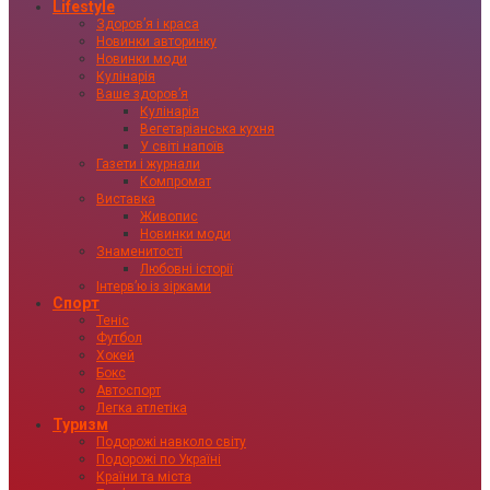
Lifestyle
Здоровʼя і краса
Новинки авторинку
Новинки моди
Кулінарія
Ваше здоровʼя
Кулінарія
Вегетаріанська кухня
У світі напоїв
Газети і журнали
Компромат
Виставка
Живопис
Новинки моди
Знаменитості
Любовні історії
Інтервʼю із зірками
Спорт
Теніс
Футбол
Хокей
Бокс
Автоспорт
Легка атлетіка
Туризм
Подорожі навколо світу
Подорожі по Україні
Країни та міста