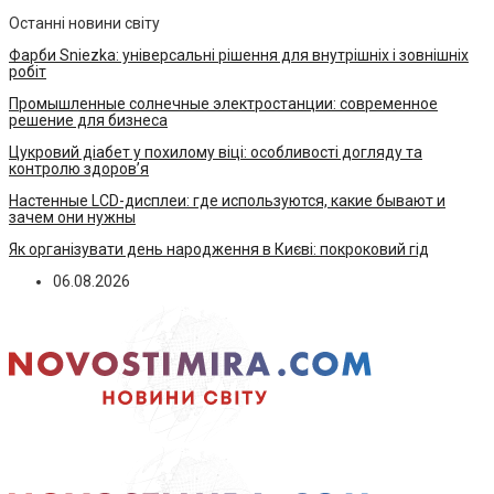
Останні новини світу
Фарби Sniezka: універсальні рішення для внутрішніх і зовнішніх
робіт
Промышленные солнечные электростанции: современное
решение для бизнеса
Цукровий діабет у похилому віці: особливості догляду та
контролю здоров’я
Настенные LCD-дисплеи: где используются, какие бывают и
зачем они нужны
Як організувати день народження в Києві: покроковий гід
06.08.2026