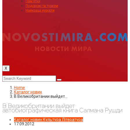
Пам’ятки
Подорожі та туризм
Найкращі курорти
X
Home
Каталог новин
В Великобритании выйдет…
В Великобритании выйдет
автобиографическая книга Салмана Рушди
Каталог новин
Культура
Література
17.09.2012