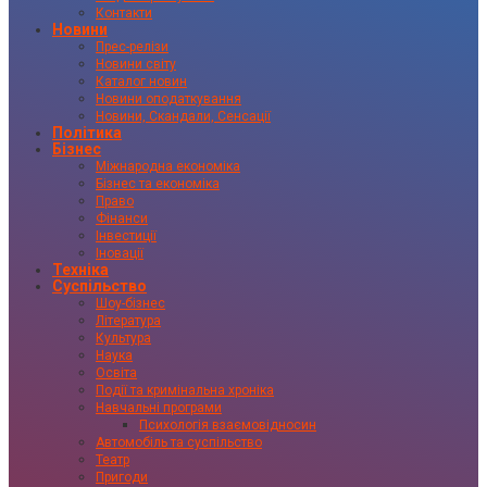
Контакти
Новини
Прес-релізи
Новини світу
Каталог новин
Новини оподаткування
Новини, Скандали, Сенсації
Політика
Бізнес
Міжнародна економіка
Бізнес та економіка
Право
Фінанси
Інвестиції
Іновації
Техніка
Суспільство
Шоу-бізнес
Література
Культура
Наука
Освіта
Події та кримінальна хроніка
Навчальні програми
Психологія взаємовідносин
Автомобіль та суспільство
Театр
Пригоди