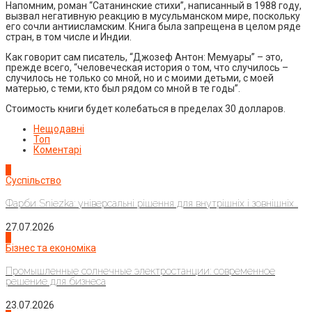
Напомним, роман “Сатанинские стихи”, написанный в 1988 году,
вызвал негативную реакцию в мусульманском мире, поскольку
его сочли антиисламским. Книга была запрещена в целом ряде
стран, в том числе и Индии.
Как говорит сам писатель, “Джозеф Антон: Мемуары” – это,
прежде всего, “человеческая история о том, что случилось –
случилось не только со мной, но и с моими детьми, с моей
матерью, с теми, кто был рядом со мной в те годы”.
Стоимость книги будет колебаться в пределах 30 долларов.
Нещодавні
Топ
Коментарі
1
Суспільство
Фарби Sniezka: універсальні рішення для внутрішніх і зовнішніх...
27.07.2026
2
Бізнес та економіка
Промышленные солнечные электростанции: современное
решение для бизнеса
23.07.2026