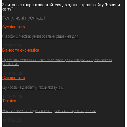
З питань співпраці звертайтеся до адміністрації сайту "Новини
світу".
Популярні публікації
Суспільство
Фарби Sniezka: універсальні рішення для
27.07.2026
Бізнес та економіка
Промышленные солнечные электростанции: современное
решение
23.07.2026
Суспільство
Цукровий діабет у похилому віці:
17.07.2026
Техніка
Настенные LCD-дисплеи: где используются, какие
14.07.2026