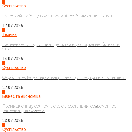
3
Суспільство
Цукровий діабет у похилому віці: особливості догляду та...
17.07.2026
4
Техніка
Настенные LCD-дисплеи: где используются, какие бывают и
зачем...
14.07.2026
1
Суспільство
Фарби Sniezka: універсальні рішення для внутрішніх і зовнішніх...
27.07.2026
2
Бізнес та економіка
Промышленные солнечные электростанции: современное
решение для бизнеса
23.07.2026
3
Суспільство