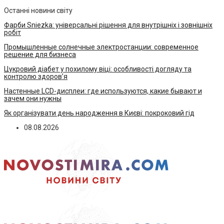
Останні новини світу
Фарби Sniezka: універсальні рішення для внутрішніх і зовнішніх
робіт
Промышленные солнечные электростанции: современное
решение для бизнеса
Цукровий діабет у похилому віці: особливості догляду та
контролю здоров’я
Настенные LCD-дисплеи: где используются, какие бывают и
зачем они нужны
Як організувати день народження в Києві: покроковий гід
08.08.2026