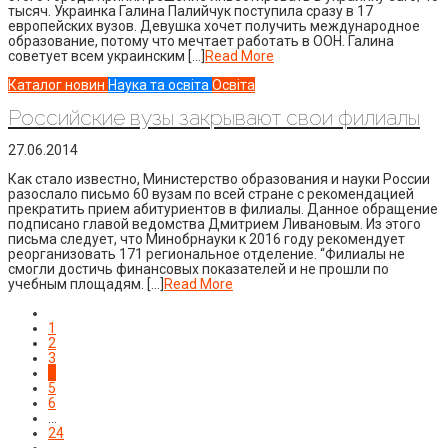
тысяч. Украинка Галина Палийчук поступила сразу в 17
европейских вузов. Девушка хочет получить международное
образование, потому что мечтает работать в ООН. Галина
советует всем украинским […]
Read More
Каталог новин
Наука та освіта
Освіта
Российские вузы закрывают свои филиалы
27.06.2014
Как стало известно, Министерство образования и науки России
разослало письмо 60 вузам по всей стране с рекомендацией
прекратить прием абитуриентов в филиалы. Данное обращение
подписано главой ведомства Дмитрием Ливановым. Из этого
письма следует, что Минобрнауки к 2016 году рекомендует
реорганизовать 171 региональное отделение. “Филиалы не
смогли достичь финансовых показателей и не прошли по
учебным площадям. […]
Read More
1
2
3
4
5
6
…
24