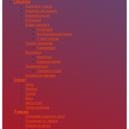
Lifestyle
Здоровʼя і краса
Новинки авторинку
Новинки моди
Кулінарія
Ваше здоровʼя
Кулінарія
Вегетаріанська кухня
У світі напоїв
Газети і журнали
Компромат
Виставка
Живопис
Новинки моди
Знаменитості
Любовні історії
Інтервʼю із зірками
Спорт
Теніс
Футбол
Хокей
Бокс
Автоспорт
Легка атлетіка
Туризм
Подорожі навколо світу
Подорожі по Україні
Країни та міста