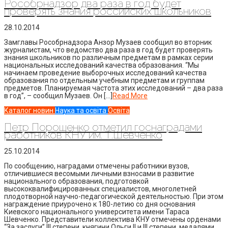
Рособрнадзор два раза в год будет
проверять знания российских школьников
28.10.2014
Замглавы Рособрнадзора Анзор Музаев сообщил во вторник
журналистам, что ведомство два раза в год будет проверять
знания школьников по различным предметам в рамках серии
национальных исследований качества образования. “Мы
начинаем проведение выборочных исследований качества
образования по отдельным учебным предметам и группам
предметов. Планируемая частота этих исследований – два раза
в год”, – сообщил Музаев. Он […]
Read More
Каталог новин
Наука та освіта
Освіта
Петр Порошенко отметил госнаградами
работников КНУ им. Т.Шевченко
25.10.2014
По сообщению, наградами отмечены работники вузов,
отличившиеся весомыми личными взносами в развитие
национального образования, подготовкой
высококвалифицированных специалистов, многолетней
плодотворной научно-педагогической деятельностью. При этом
награждение приурочено к 180-летию со дня основания
Киевского национального университета имени Тараса
Шевченко. Представители коллектива КНУ отмечены орденами
“За заслуги” III степени, княгини Ольги II и III степени, медалями