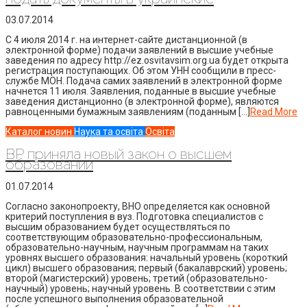
03.07.2014
С 4 июля 2014 г. на интернет-сайте дистанционной (в
электронной форме) подачи заявлений в высшие учебные
заведения по адресу http://ez.osvitavsim.org.ua будет открыта
регистрация поступающих. Об этом УНН сообщили в пресс-
службе МОН. Подача самих заявлений в электронной форме
начнется 11 июля. Заявления, поданные в высшие учебные
заведения дистанционно (в электронной форме), являются
равноценными бумажным заявлениям (поданным […]
Read More
Каталог новин
Наука та освіта
Освіта
ВР приняла новый закон о высшем
образовании
01.07.2014
Согласно законопроекту, ВНО определяется как основной
критерий поступления в вуз. Подготовка специалистов с
высшим образованием будет осуществляться по
соответствующим образовательно-профессиональным,
образовательно-научным, научным программам на таких
уровнях высшего образования: начальный уровень (короткий
цикл) высшего образования; первый (бакалаврский) уровень;
второй (магистерский) уровень; третий (образовательно-
научный) уровень; научный уровень. В соответствии с этим
после успешного выполнения образовательной