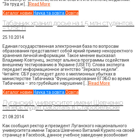
“За труд и […]
Read More
Каталог новин
Наука та освіта
Освіта
Табачник хранил досье на 1,5 млн студентов,
– USETI
25.10.2014
Единая государственная электронная база по вопросам
образования представляет собой яркий пример некорректного
хранения личной информации. Такое мнение высказал
Владимир Ковтунец, эксперт альянса программы содействия
внешнему тестированию в Украине (USETI). Слова эксперта
передает информационное агентство “Зеркало недели”.
Читайте: СБУ расследует дело о миллионных убытках в
министерстве Табачника “Функционирование ЕГЭБО во время
Табачника – это грубейшее нарушение […]
Read More
Каталог новин
Наука та освіта
Освіта
Луганский университет имени Шевченко
теперь будет работать в Старобельске
21.08.2014
Как сообщил ректор и президент Луганского национального
университета имени Тараса Шевченко Виталий Курило на своей
странице в Facebook, данное учебное заведение возобновит