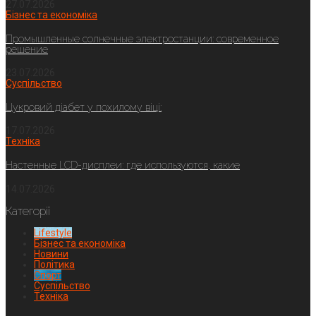
27.07.2026
Бізнес та економіка
Промышленные солнечные электростанции: современное
решение
23.07.2026
Суспільство
Цукровий діабет у похилому віці:
17.07.2026
Техніка
Настенные LCD-дисплеи: где используются, какие
14.07.2026
Категорії
Lifestyle
Бізнес та економіка
Новини
Політика
Спорт
Суспільство
Техніка