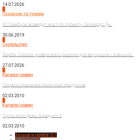
14.07.2026
1
Подорожі та туризм
В Стамбуле возведут мост по проекту Леонардо Да...
30.06.2019
2
Суспільство
Фарби Sniezka: універсальні рішення для внутрішніх і зовнішніх...
27.07.2026
3
Каталог новин
Секреты хранения молочных продуктов
02.03.2010
4
Каталог новин
Пусть молодежь порадуется
02.03.2010
Здоров'я і краса
321
Кулінарія
94