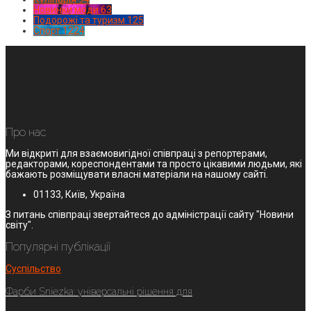
Новинки моди
63
Подорожі та туризм
125
Спорт
1224
Про нас
Ми відкриті для взаємовигідної співпраці з репортерами,
редакторами, кореспондентами та просто цікавими людьми, які
бажають розміщувати власні матеріали на нашому сайті.
01133, Київ, Україна
З питань співпраці звертайтеся до адміністрації сайту "Новини
світу".
Популярні публікації
Суспільство
Фарби Sniezka: універсальні рішення для