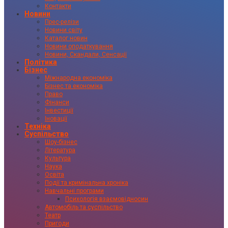
Контакти
Новини
Прес-релізи
Новини світу
Каталог новин
Новини оподаткування
Новини, Скандали, Сенсації
Політика
Бізнес
Міжнародна економіка
Бізнес та економіка
Право
Фінанси
Інвестиції
Іновації
Техніка
Суспільство
Шоу-бізнес
Література
Культура
Наука
Освіта
Події та кримінальна хроніка
Навчальні програми
Психологія взаємовідносин
Автомобіль та суспільство
Театр
Пригоди