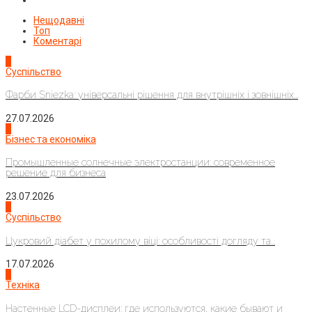
Нещодавні
Топ
Коментарі
1
Суспільство
Фарби Sniezka: універсальні рішення для внутрішніх і зовнішніх...
27.07.2026
2
Бізнес та економіка
Промышленные солнечные электростанции: современное
решение для бизнеса
23.07.2026
3
Суспільство
Цукровий діабет у похилому віці: особливості догляду та...
17.07.2026
4
Техніка
Настенные LCD-дисплеи: где используются, какие бывают и