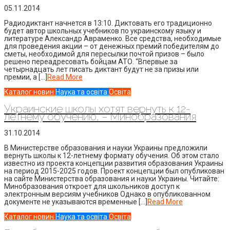
05.11.2014
Радиодиктант начнется в 13:10. Диктовать его традиционно
будет автор школьных учебников по украинскому языку и
литературе Александр Авраменко. Все средства, необходимые
для проведения акции – от денежных премий победителям до
сметы, необходимой для пересылки почтой призов – было
решено переадресовать бойцам АТО. “Впервые за
четырнадцать лет писать диктант будут не за призы или
премии, а […]
Read More
Каталог новин
Наука та освіта
Освіта
Украинские школы хотят вернуть к 12-
летнему обучению, – Минобразования
31.10.2014
В Министерстве образования и науки Украины предложили
вернуть школы к 12-летнему формату обучения. Об этом стало
известно из проекта концепции развития образования Украины
на период 2015-2025 годов. Проект концепции был опубликован
на сайте Министерства образования и науки Украины. Читайте:
Минобразования откроет для школьников доступ к
электронным версиям учебников Однако в опубликованном
документе не указываются временные […]
Read More
Каталог новин
Наука та освіта
Освіта