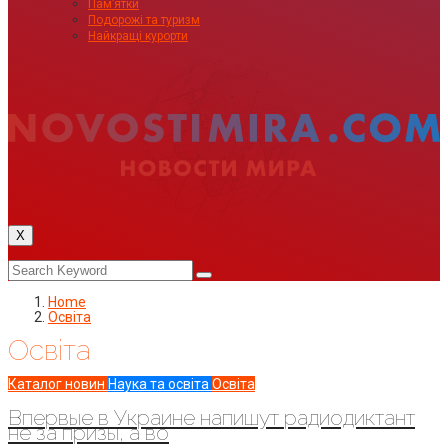
Пам’ятки
Подорожі та туризм
Найкращі курорти
X
Home
Освіта
Освіта
Каталог новин
Наука та освіта
Освіта
Впервые в Украине напишут радиодиктант
не за призы, а во