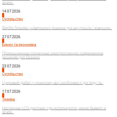
зачем...
14.07.2026
1
Суспільство
Фарби Sniezka: універсальні рішення для внутрішніх і зовнішніх...
27.07.2026
2
Бізнес та економіка
Промышленные солнечные электростанции: современное
решение для бизнеса
23.07.2026
3
Суспільство
Цукровий діабет у похилому віці: особливості догляду та...
17.07.2026
4
Техніка
Настенные LCD-дисплеи: где используются, какие бывают и
зачем...