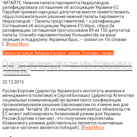
ЧИТАЙТЕ: Нижняя палата парламента Нидерландов
ратифицировала соглашение об ассоциации Украина-ЕС
Парубий призвал народных депутатов вместе приветствовать
rdquo;положительное решение нижней палаты парламента
Нидерландов – Палаты представителей – о ратификации
Соглашения об ассоциации Украина-ЕСrdquo;. rdquo;За
ратификацию соглашения проголосовали 89 из 150 депутатов
палаты. Спасибо парламентскому большинству за вашу
позицию и поддержку Украиныrdquo;, – сказал он. По словам
[…]
Read More
Євроінтеграція України
Каталог новин
Політика і право
Предоставление перспективы безвизового
режима для Украины – это геополитическое
решение,
22.12.2015
Руслан Бортник (директор Украинского института анализа и
менеджмента политики) и Сергей Белашко (директор Агентства
социальных коммуникаций) во время пресс-конференции
проанализировали решение Еврокомиссии по отмене виз для
украинцев. Читайте: Из-за невыполнения взятых обязательств
ЕС может заблокировать безвизовый режим для Украины
Руслан Бортник отмечает, что получение перспективы
безвизового режима действительно является позитивным
шагом и частично является победой […]
Read More