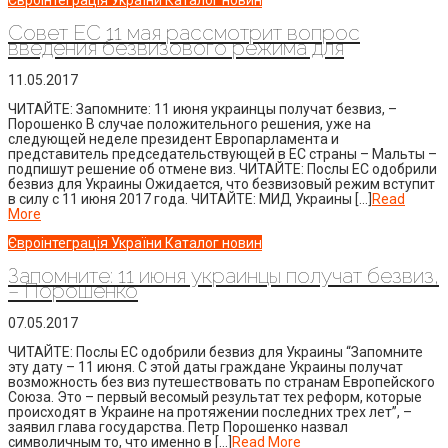
Совет ЕС 11 мая рассмотрит вопрос
введения безвизового режима для
11.05.2017
ЧИТАЙТЕ: Запомните: 11 июня украинцы получат безвиз, –
Порошенко В случае положительного решения, уже на
следующей неделе президент Европарламента и
представитель председательствующей в ЕС страны – Мальты –
подпишут решение об отмене виз. ЧИТАЙТЕ: Послы ЕС одобрили
безвиз для Украины Ожидается, что безвизовый режим вступит
в силу с 11 июня 2017 года. ЧИТАЙТЕ: МИД Украины […]
Read
More
Євроінтеграція України
Каталог новин
Запомните: 11 июня украинцы получат безвиз,
– Порошенко
07.05.2017
ЧИТАЙТЕ: Послы ЕС одобрили безвиз для Украины “Запомните
эту дату – 11 июня. С этой даты граждане Украины получат
возможность без виз путешествовать по странам Европейского
Союза. Это – первый весомый результат тех реформ, которые
происходят в Украине на протяжении последних трех лет”, –
заявил глава государства. Петр Порошенко назвал
символичным то, что именно в […]
Read More