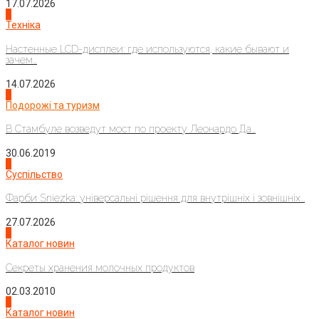
17.07.2026
4
Техніка
Настенные LCD-дисплеи: где используются, какие бывают и
зачем...
14.07.2026
1
Подорожі та туризм
В Стамбуле возведут мост по проекту Леонардо Да...
30.06.2019
2
Суспільство
Фарби Sniezka: універсальні рішення для внутрішніх і зовнішніх...
27.07.2026
3
Каталог новин
Секреты хранения молочных продуктов
02.03.2010
4
Каталог новин