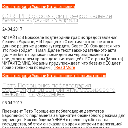
Євроінтеграція України
Каталог новин
COREPER рассмотрит предоставление
безвиза Украине 26 апреля
24.04.2017
ЧИТАЙТЕ: В Брюсселе подтвердили график предоставления
безвиза Украине, – И.Геращенко Отметим, что после этого
данное решение должен утвердить Совет ЕС. Ожидается, что
это произойдет 11 мая. Далее текст законодательного акта
должен быть подписан президентом Европарламента и
представителем председательствующей в ЕС страны (Мальта).
ЧИТАЙТЕ: МИД Украины предупреждает, что безвиз с ЕС дает
право только на поездки […]
Read More
Євроінтеграція України
Каталог новин
Політика і право
Петр Порошенко поблагодарил
евродепутатов за принятие безвизового
режима для украинцев
08.04.2017
Президент Петр Порошенко поблагодарил депутатов
Европейского парламента за принятие безвизового режима для
украинцев. Как сообщили УНИАН в пресс-службе главы
государства, об этом он сказал во время встречи с делегацией