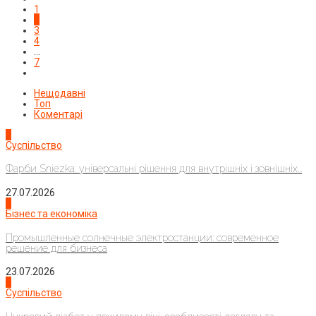
1
2
3
4
…
7
Нещодавні
Топ
Коментарі
1
Суспільство
Фарби Sniezka: універсальні рішення для внутрішніх і зовнішніх...
27.07.2026
2
Бізнес та економіка
Промышленные солнечные электростанции: современное
решение для бизнеса
23.07.2026
3
Суспільство