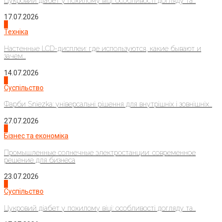
Цукровий діабет у похилому віці: особливості догляду та...
17.07.2026
4
Техніка
Настенные LCD-дисплеи: где используются, какие бывают и
зачем...
14.07.2026
1
Суспільство
Фарби Sniezka: універсальні рішення для внутрішніх і зовнішніх...
27.07.2026
2
Бізнес та економіка
Промышленные солнечные электростанции: современное
решение для бизнеса
23.07.2026
3
Суспільство
Цукровий діабет у похилому віці: особливості догляду та...