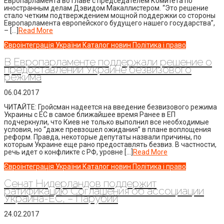
Европарламента во главе с председателем Комитета по
иностранным делам Дэвидом Макаллистером. “Это решение
стало четким подтверждением мощной поддержки со стороны
Европарламента европейского будущего нашего государства”,
– […]
Read More
Євроінтеграція України
Каталог новин
Політика і право
В Европарламенте поддержали решение о
предоставлении Украине безвизового
режима
06.04.2017
ЧИТАЙТЕ: Гройсман надеется на введение безвизового режима
Украины с ЕС в самое ближайшее время Ранее в ЕП
подчеркнули, что Киев не только выполнил все необходимые
условия, но “даже превзошел ожидания” в плане воплощения
реформ. Правда, некоторые депутаты назвали причины, по
которым Украине еще рано предоставлять безвиз. В частности,
речь идет о конфликте с РФ, уровне […]
Read More
Євроінтеграція України
Каталог новин
Політика і право
Сенат Нидерландов поддержит
ратификацию Соглашения об ассоциации
Украина-ЕС, – Парубий
24.02.2017