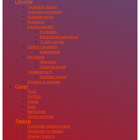
Lifestyle
Здоровʼя і краса
Новинки авторинку
Новинки моди
Кулінарія
Ваше здоровʼя
Кулінарія
Вегетаріанська кухня
У світі напоїв
Газети і журнали
Компромат
Виставка
Живопис
Новинки моди
Знаменитості
Любовні історії
Інтервʼю із зірками
Спорт
Теніс
Футбол
Хокей
Бокс
Автоспорт
Легка атлетіка
Туризм
Подорожі навколо світу
Подорожі по Україні
Країни та міста