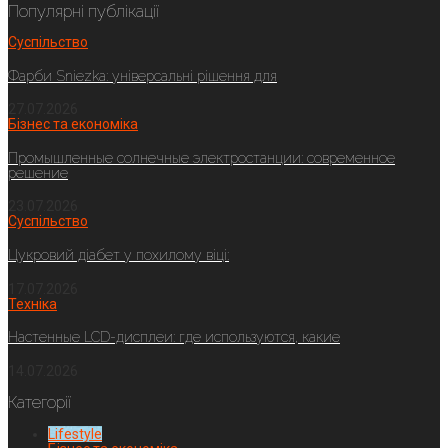
Популярні публікації
Суспільство
Фарби Sniezka: універсальні рішення для
27.07.2026
Бізнес та економіка
Промышленные солнечные электростанции: современное
решение
23.07.2026
Суспільство
Цукровий діабет у похилому віці:
17.07.2026
Техніка
Настенные LCD-дисплеи: где используются, какие
14.07.2026
Категорії
Lifestyle