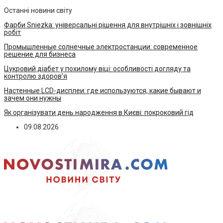
Останні новини світу
Фарби Sniezka: універсальні рішення для внутрішніх і зовнішніх
робіт
Промышленные солнечные электростанции: современное
решение для бизнеса
Цукровий діабет у похилому віці: особливості догляду та
контролю здоров’я
Настенные LCD-дисплеи: где используются, какие бывают и
зачем они нужны
Як організувати день народження в Києві: покроковий гід
09.08.2026