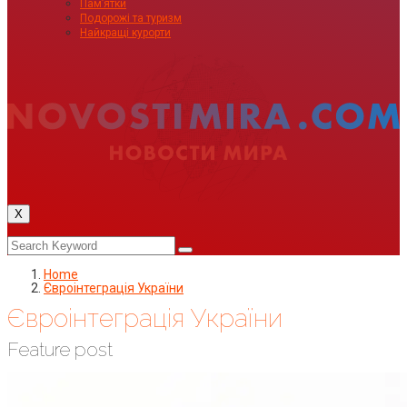
Пам’ятки
Подорожі та туризм
Найкращі курорти
X
Home
Євроінтеграція України
Євроінтеграція України
Feature post