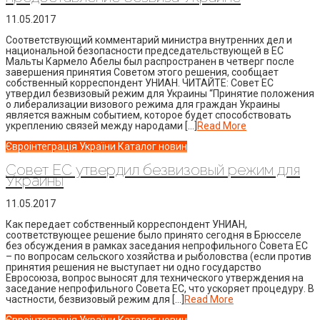
11.05.2017
Соответствующий комментарий министра внутренних дел и
национальной безопасности председательствующей в ЕС
Мальты Кармело Абелы был распространен в четверг после
завершения принятия Советом этого решения, сообщает
собственный корреспондент УНИАН. ЧИТАЙТЕ: Совет ЕС
утвердил безвизовый режим для Украины “Принятие положения
о либерализации визового режима для граждан Украины
является важным событием, которое будет способствовать
укреплению связей между народами […]
Read More
Євроінтеграція України
Каталог новин
Совет ЕС утвердил безвизовый режим для
Украины
11.05.2017
Как передает собственный корреспондент УНИАН,
соответствующее решение было принято сегодня в Брюсселе
без обсуждения в рамках заседания непрофильного Совета ЕС
– по вопросам сельского хозяйства и рыболовства (если против
принятия решения не выступает ни одно государство
Евросоюза, вопрос выносят для технического утверждения на
заседание непрофильного Совета ЕС, что ускоряет процедуру. В
частности, безвизовый режим для […]
Read More
Євроінтеграція України
Каталог новин