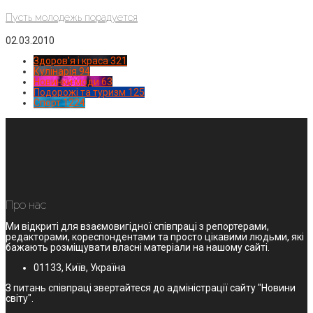
Пусть молодежь порадуется
02.03.2010
Здоров'я і краса
321
Кулінарія
94
Новинки моди
63
Подорожі та туризм
125
Спорт
1224
Про нас
Ми відкриті для взаємовигідної співпраці з репортерами,
редакторами, кореспондентами та просто цікавими людьми, які
бажають розміщувати власні матеріали на нашому сайті.
01133, Київ, Україна
З питань співпраці звертайтеся до адміністрації сайту "Новини
світу".