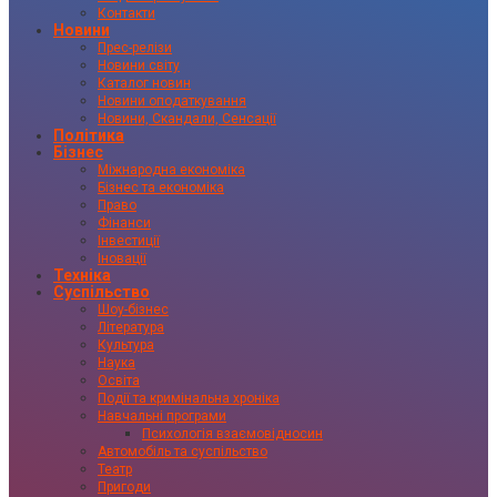
Контакти
Новини
Прес-релізи
Новини світу
Каталог новин
Новини оподаткування
Новини, Скандали, Сенсації
Політика
Бізнес
Міжнародна економіка
Бізнес та економіка
Право
Фінанси
Інвестиції
Іновації
Техніка
Суспільство
Шоу-бізнес
Література
Культура
Наука
Освіта
Події та кримінальна хроніка
Навчальні програми
Психологія взаємовідносин
Автомобіль та суспільство
Театр
Пригоди