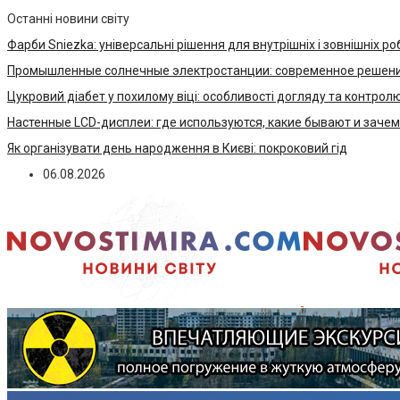
Останні новини світу
Фарби Sniezka: універсальні рішення для внутрішніх і зовнішніх ро
Промышленные солнечные электростанции: современное решени
Цукровий діабет у похилому віці: особливості догляду та контрол
Настенные LCD-дисплеи: где используются, какие бывают и заче
Як організувати день народження в Києві: покроковий гід
06.08.2026