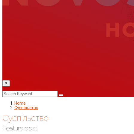
X
Home
Суспільство
Суспільство
Feature post