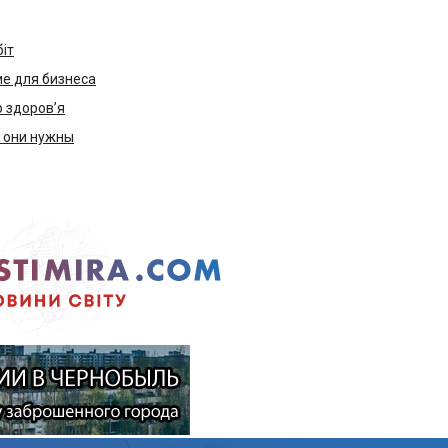
біт
е для бизнеса
ю здоров’я
м они нужны