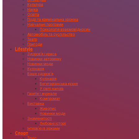
Культура
Наука
Освіта
Події та кримінальна хроніка
Навчальні програми
Психологія взаємовідносин
Автомобіль та суспільство
Театр
Пригоди
Lifestyle
Здоровʼя і краса
Новинки авторинку
Новинки моди
Кулінарія
Ваше здоровʼя
Кулінарія
Вегетаріанська кухня
У світі напоїв
Газети і журнали
Компромат
Виставка
Живопис
Новинки моди
Знаменитості
Любовні історії
Інтервʼю із зірками
Спорт
Теніс