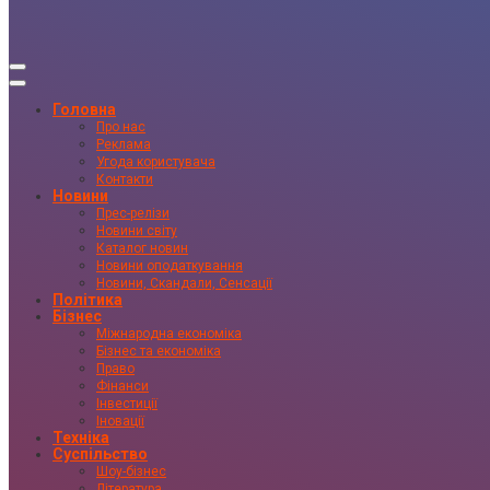
Головна
Про нас
Реклама
Угода користувача
Контакти
Новини
Прес-релізи
Новини світу
Каталог новин
Новини оподаткування
Новини, Скандали, Сенсації
Політика
Бізнес
Міжнародна економіка
Бізнес та економіка
Право
Фінанси
Інвестиції
Іновації
Техніка
Суспільство
Шоу-бізнес
Література